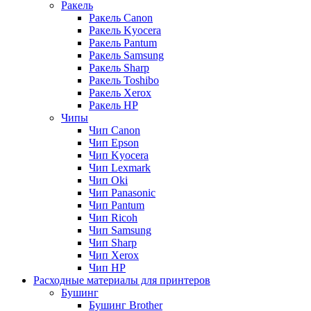
Ракель
Ракель Canon
Ракель Kyocera
Ракель Pantum
Ракель Samsung
Ракель Sharp
Ракель Toshibo
Ракель Xerox
Ракель НР
Чипы
Чип Canon
Чип Epson
Чип Kyocera
Чип Lexmark
Чип Oki
Чип Panasonic
Чип Pantum
Чип Ricoh
Чип Samsung
Чип Sharp
Чип Xerox
Чип НР
Расходные материалы для принтеров
Бушинг
Бушинг Brother