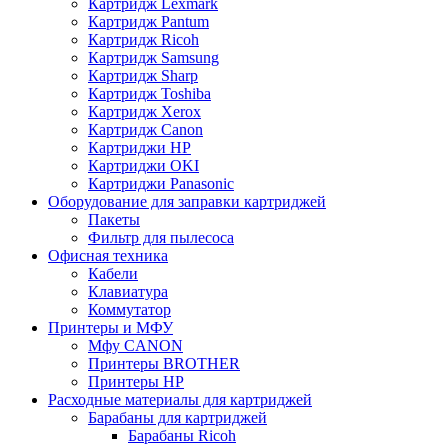
Картридж Lexmark
Картридж Pantum
Картридж Ricoh
Картридж Samsung
Картридж Sharp
Картридж Toshiba
Картридж Xerox
Картридж Сanon
Картриджи HP
Картриджи OKI
Картриджи Panasonic
Оборудование для заправки картриджей
Пакеты
Фильтр для пылесоса
Офисная техника
Кабели
Клавиатура
Коммутатор
Принтеры и МФУ
Мфу CANON
Принтеры BROTHER
Принтеры HP
Расходные материалы для картриджей
Барабаны для картриджей
Барабаны Ricoh