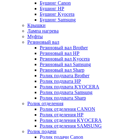
Бушинг Canon
Бушинг HP
Бушинг Kyocera
Бушинг Samsung
Крышки
Лампа нагрева
Муфты
Резиновый вал
Резиновый вал Brother
Резиновый вал HP
Резиновый вал Kyocera
Резиновый вал Samsung
Резиновый вал Sharp
Ролик подхвата Brother
Ролик подхвата HP
Ролик подхвата KYOCERA
Ролик подхвата Samsung
Ролик подхвата Sharp
Ролик отделения
Ролик отделения CANON
Ролик отделения HP
Ролик отделения KYOCERA
Ролик отделения SAMSUNG
Ролик подачи
Ролик подачи Canon