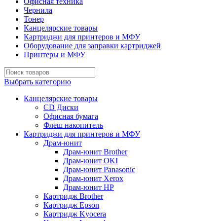
Офисная техника
Чернила
Тонер
Канцелярские товары
Картриджи для принтеров и МФУ
Оборудование для заправки картриджей
Принтеры и МФУ
Выбрать категорию
Канцелярские товары
CD Диски
Офисная бумага
Флеш накопитель
Картриджи для принтеров и МФУ
Драм-юнит
Драм-юнит Brother
Драм-юнит OKI
Драм-юнит Panasonic
Драм-юнит Xerox
Драм-юнит НР
Картридж Brother
Картридж Epson
Картридж Kyocera