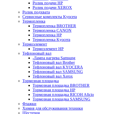
Ролик подачи HP
Ролик подачи XEROX
Ролик подхвата
Сервисные комплекты Kyocera
Термопленка
Термопленка BROTHER
Термопленка CANON
Термопленка HP
Термопленка Kyocera
Термоэлемент
Термоэлемент НР
Тефлоновый вал
-Лампа нагрева Samsung
Тефлоновый вал Brother
Тефлоновый вал KYOCERA
Тефлоновый вал SAMSUNG
Тефлоновый вал Xerox
Тормозная площадка
Тормозная площадка BROTHER
Тормозная площадка HP
Тормозная площадка RICOH Aficio
Тормозная площадка SAMSUNG
Флажки
Химия для обслуживания техники
Шестерня