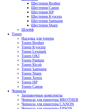
Шестерня Brother
Шестерня Canon
Шестерня HP
Шестерня Kyocera
Шестерня Samsung
Шестерня Sharp
Шлейф
Тонер
Насадка для тонера
Тонер Brother
Тонер Kyocera
Тонер Lexmark
Тонер OKI
Тонер Pantum
Тонер Ricoh
Тонер Samsung
Тонер Sharp
Тонер Xerox
Тонер НР
Тонер Саnon
Чернила
Заправочные комплекты
Чернила для принтера BROTHER
Чернила для принтера CANON
Чернила для принтера EPSON