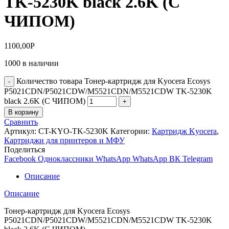
TK-5230K black 2.6K (С
ЧИПОМ)
1100,00
Р
1000 в наличии
Количество товара Тонер-картридж для Kyocera Ecosys
P5021CDN/P5021CDW/M5521CDN/M5521CDW TK-5230K
black 2.6K (С ЧИПОМ)
В корзину
Сравнить
Артикул:
CT-KYO-TK-5230K
Категории:
Картридж Kyocera
,
Картриджи для принтеров и МФУ
Поделиться
Facebook
Одноклассники
WhatsApp
WhatsApp
ВК
Telegram
Описание
Описание
Тонер-картридж для Kyocera Ecosys
P5021CDN/P5021CDW/M5521CDN/M5521CDW TK-5230K