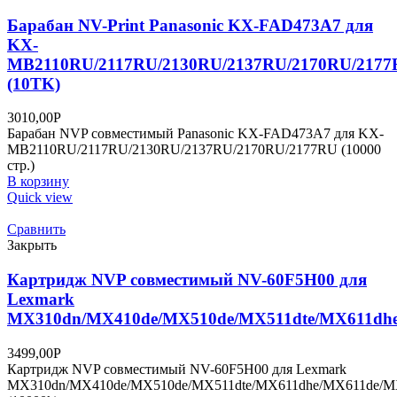
Барабан NV-Print Panasonic KX-FAD473A7 для
KX-
MB2110RU/2117RU/2130RU/2137RU/2170RU/217
(10TK)
3010,00
Р
Барабан NVP совместимый Panasonic KX-FAD473A7 для KX-
MB2110RU/2117RU/2130RU/2137RU/2170RU/2177RU (10000
стр.)
В корзину
Quick view
Сравнить
Закрыть
Картридж NVP совместимый NV-60F5H00 для
Lexmark
MX310dn/MX410de/MX510de/MX511dte/MX611dhe
3499,00
Р
Картридж NVP совместимый NV-60F5H00 для Lexmark
MX310dn/MX410de/MX510de/MX511dte/MX611dhe/MX611de/