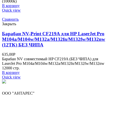
(10000k)
В корзину
Quick view
Сравнить
Закрыть
Барабан NV-Print CF219A для HP LaserJet Pro
M104a/M104w/M132a/M132fn/M132fw/M132nw
(12TK) БЕЗ ЧИПА
635,00
Р
Барабан NV совместимый HP CF219A (БЕЗ ЧИПА) для
LaserJet Pro M104a/M104w/M132a/M132fn/M132fw/M132nw
12000 стр.
В корзину
Quick view
ООО "АНТАРЕС"