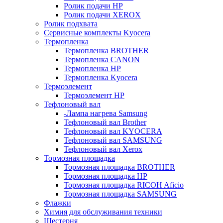
Ролик подачи HP
Ролик подачи XEROX
Ролик подхвата
Сервисные комплекты Kyocera
Термопленка
Термопленка BROTHER
Термопленка CANON
Термопленка HP
Термопленка Kyocera
Термоэлемент
Термоэлемент НР
Тефлоновый вал
-Лампа нагрева Samsung
Тефлоновый вал Brother
Тефлоновый вал KYOCERA
Тефлоновый вал SAMSUNG
Тефлоновый вал Xerox
Тормозная площадка
Тормозная площадка BROTHER
Тормозная площадка HP
Тормозная площадка RICOH Aficio
Тормозная площадка SAMSUNG
Флажки
Химия для обслуживания техники
Шестерня