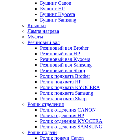
Бушинг Canon
Бушинг HP
Бушинг Kyocera
Бушинг Samsung
Крышки
Лампа нагрева
Муфты
Резиновый вал
Резиновый вал Brother
Резиновый вал HP
Резиновый вал Kyocera
Резиновый вал Samsung
Резиновый вал Sharp
Ролик подхвата Brother
Ролик подхвата HP
Ролик подхвата KYOCERA
Ролик подхвата Samsung
Ролик подхвата Sharp
Ролик отделения
Ролик отделения CANON
Ролик отделения HP
Ролик отделения KYOCERA
Ролик отделения SAMSUNG
Ролик подачи
Ролик подачи Canon