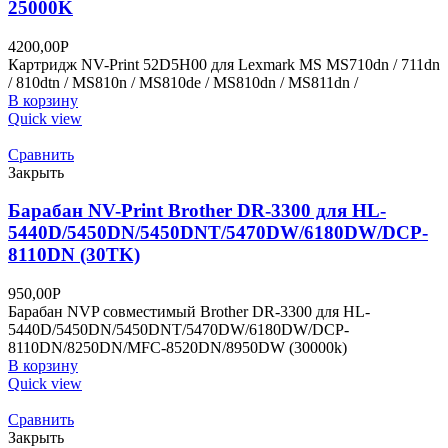
25000K
4200,00
Р
Картридж NV-Print 52D5H00 для Lexmark MS MS710dn / 711dn
/ 810dtn / MS810n / MS810de / MS810dn / MS811dn /
В корзину
Quick view
Сравнить
Закрыть
Барабан NV-Print Brother DR-3300 для HL-
5440D/5450DN/5450DNT/5470DW/6180DW/DCP-
8110DN (30TK)
950,00
Р
Барабан NVP совместимый Brother DR-3300 для HL-
5440D/5450DN/5450DNT/5470DW/6180DW/DCP-
8110DN/8250DN/MFC-8520DN/8950DW (30000k)
В корзину
Quick view
Сравнить
Закрыть