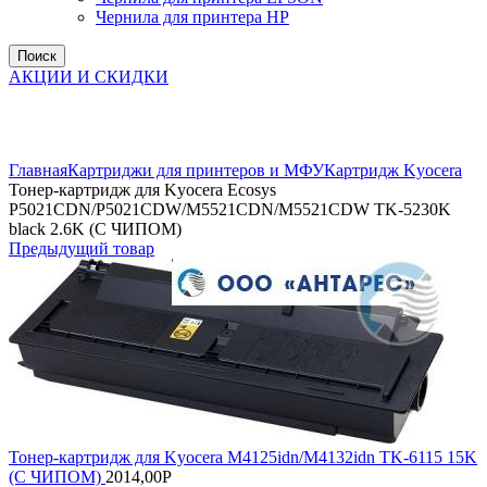
Чернила для принтера HP
Поиск
АКЦИИ И СКИДКИ
Увеличить
Главная
Картриджи для принтеров и МФУ
Картридж Kyocera
Тонер-картридж для Kyocera Ecosys
P5021CDN/P5021CDW/M5521CDN/M5521CDW TK-5230K
black 2.6K (С ЧИПОМ)
Предыдущий товар
Тонер-картридж для Kyocera M4125idn/M4132idn TK-6115 15K
(С ЧИПОМ)
2014,00
Р