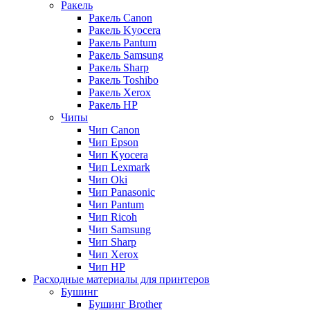
Ракель
Ракель Canon
Ракель Kyocera
Ракель Pantum
Ракель Samsung
Ракель Sharp
Ракель Toshibo
Ракель Xerox
Ракель НР
Чипы
Чип Canon
Чип Epson
Чип Kyocera
Чип Lexmark
Чип Oki
Чип Panasonic
Чип Pantum
Чип Ricoh
Чип Samsung
Чип Sharp
Чип Xerox
Чип НР
Расходные материалы для принтеров
Бушинг
Бушинг Brother