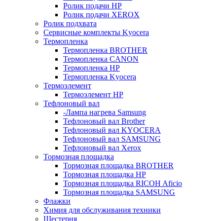
Ролик подачи HP
Ролик подачи XEROX
Ролик подхвата
Сервисные комплекты Kyocera
Термопленка
Термопленка BROTHER
Термопленка CANON
Термопленка HP
Термопленка Kyocera
Термоэлемент
Термоэлемент НР
Тефлоновый вал
-Лампа нагрева Samsung
Тефлоновый вал Brother
Тефлоновый вал KYOCERA
Тефлоновый вал SAMSUNG
Тефлоновый вал Xerox
Тормозная площадка
Тормозная площадка BROTHER
Тормозная площадка HP
Тормозная площадка RICOH Aficio
Тормозная площадка SAMSUNG
Флажки
Химия для обслуживания техники
Шестерня