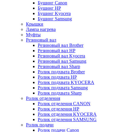
Бушинг Canon
Бушинг HP
Бушинг Kyocera
Бушинг Samsung
Крышки
Лампа нагрева
Муфты
Резиновый вал
Резиновый вал Brother
Резиновый вал HP
Резиновый вал Kyocera
Резиновый вал Samsung
Резиновый вал Sharp
Ролик подхвата Brother
Ролик подхвата HP
Ролик подхвата KYOCERA
Ролик подхвата Samsung
Ролик подхвата Sharp
Ролик отделения
Ролик отделения CANON
Ролик отделения HP
Ролик отделения KYOCERA
Ролик отделения SAMSUNG
Ролик подачи
Ролик подачи Canon