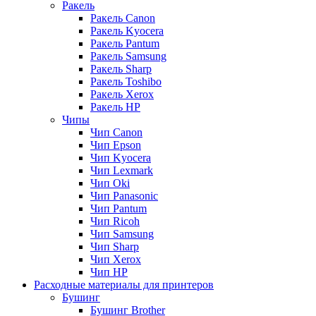
Ракель
Ракель Canon
Ракель Kyocera
Ракель Pantum
Ракель Samsung
Ракель Sharp
Ракель Toshibo
Ракель Xerox
Ракель НР
Чипы
Чип Canon
Чип Epson
Чип Kyocera
Чип Lexmark
Чип Oki
Чип Panasonic
Чип Pantum
Чип Ricoh
Чип Samsung
Чип Sharp
Чип Xerox
Чип НР
Расходные материалы для принтеров
Бушинг
Бушинг Brother