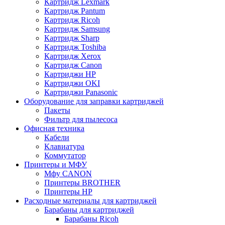
Картридж Lexmark
Картридж Pantum
Картридж Ricoh
Картридж Samsung
Картридж Sharp
Картридж Toshiba
Картридж Xerox
Картридж Сanon
Картриджи HP
Картриджи OKI
Картриджи Panasonic
Оборудование для заправки картриджей
Пакеты
Фильтр для пылесоса
Офисная техника
Кабели
Клавиатура
Коммутатор
Принтеры и МФУ
Мфу CANON
Принтеры BROTHER
Принтеры HP
Расходные материалы для картриджей
Барабаны для картриджей
Барабаны Ricoh