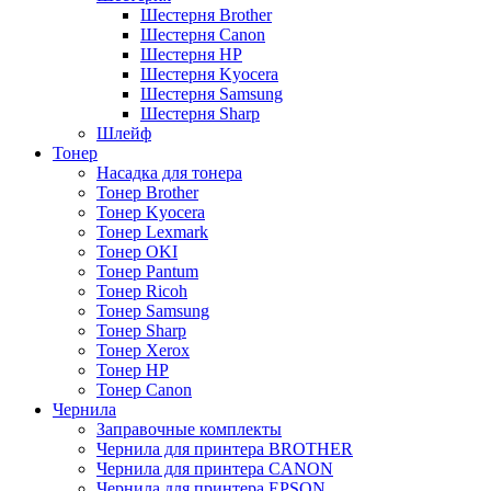
Шестерня Brother
Шестерня Canon
Шестерня HP
Шестерня Kyocera
Шестерня Samsung
Шестерня Sharp
Шлейф
Тонер
Насадка для тонера
Тонер Brother
Тонер Kyocera
Тонер Lexmark
Тонер OKI
Тонер Pantum
Тонер Ricoh
Тонер Samsung
Тонер Sharp
Тонер Xerox
Тонер НР
Тонер Саnon
Чернила
Заправочные комплекты
Чернила для принтера BROTHER
Чернила для принтера CANON
Чернила для принтера EPSON