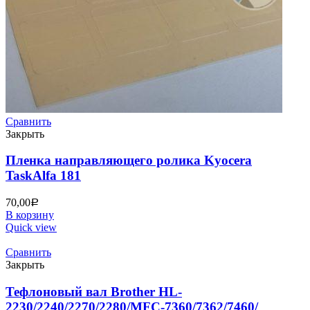
Сравнить
Закрыть
Пленка направляющего ролика Kyocera
TaskAlfa 181
70,00
Р
В корзину
Quick view
Сравнить
Закрыть
Тефлоновый вал Brother HL-
2230/2240/2270/2280/MFC-7360/7362/7460/