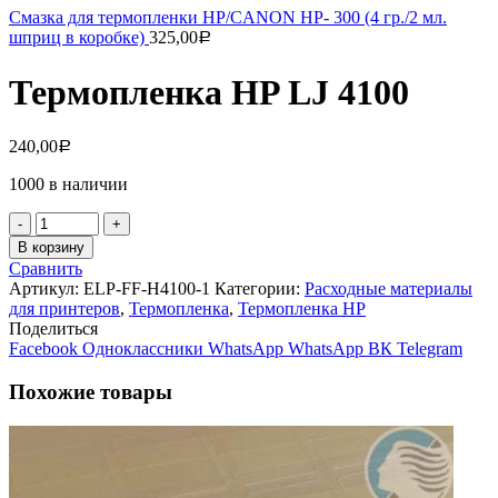
Смазка для термопленки HP/CANON HP- 300 (4 гр./2 мл.
шприц в коробке)
325,00
Р
Термопленка HP LJ 4100
240,00
Р
1000 в наличии
Количество
товара
В корзину
Термопленка
Сравнить
HP
Артикул:
ELP-FF-H4100-1
Категории:
Расходные материалы
LJ
для принтеров
,
Термопленка
,
Термопленка HP
4100
Поделиться
Facebook
Одноклассники
WhatsApp
WhatsApp
ВК
Telegram
Похожие товары