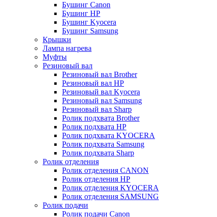
Бушинг Canon
Бушинг HP
Бушинг Kyocera
Бушинг Samsung
Крышки
Лампа нагрева
Муфты
Резиновый вал
Резиновый вал Brother
Резиновый вал HP
Резиновый вал Kyocera
Резиновый вал Samsung
Резиновый вал Sharp
Ролик подхвата Brother
Ролик подхвата HP
Ролик подхвата KYOCERA
Ролик подхвата Samsung
Ролик подхвата Sharp
Ролик отделения
Ролик отделения CANON
Ролик отделения HP
Ролик отделения KYOCERA
Ролик отделения SAMSUNG
Ролик подачи
Ролик подачи Canon