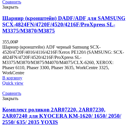
Сравнить
Закрыть
Шарнир (кронштейн) DADF/ADF для SAMSUNG
SCX-4824FN/4720F/4520/4216F/ProXpress SL-
M3375/M3870/M3875
355,00
Р
Шарнир (кронштейн) ADF черный Samsung SCX-
4520/4720F/4016/4116/4216F/Xerox PE120/i (SAMSUNG: SCX-
4824FN/4720F/4520/4216F/ProXpress SL-
M3375/M3870/M3875/M4070/M4075/CLX-6260, XEROX:
Phaser 6110, Phaser 3300, Phaser 3635, WorkCentre 3325,
WorkCentre
В корзину
Quick view
Сравнить
Закрыть
Комплект роликов 2AR07220, 2AR07230,
2AR07240 для KYOCERA KM-1620/ 1650/ 2050/
2550/ 635/ 2035 YOXIS