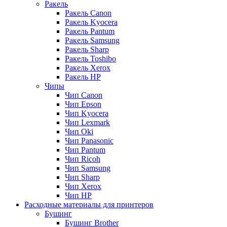
Ракель
Ракель Canon
Ракель Kyocera
Ракель Pantum
Ракель Samsung
Ракель Sharp
Ракель Toshibo
Ракель Xerox
Ракель НР
Чипы
Чип Canon
Чип Epson
Чип Kyocera
Чип Lexmark
Чип Oki
Чип Panasonic
Чип Pantum
Чип Ricoh
Чип Samsung
Чип Sharp
Чип Xerox
Чип НР
Расходные материалы для принтеров
Бушинг
Бушинг Brother