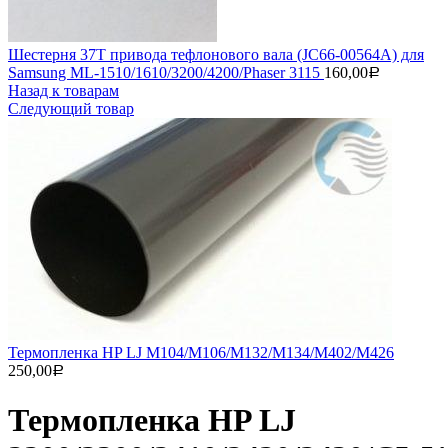
Шестерня 37T привода тефлонового вала (JC66-00564A) для
Samsung ML-1510/1610/3200/4200/Phaser 3115
160,00
Р
Назад к товарам
Следующий товар
Термопленка HP LJ M104/M106/M132/M134/M402/M426
250,00
Р
Термопленка HP LJ