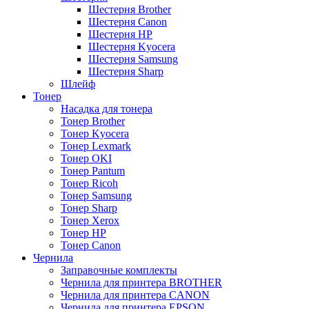
Шестерня Brother
Шестерня Canon
Шестерня HP
Шестерня Kyocera
Шестерня Samsung
Шестерня Sharp
Шлейф
Тонер
Насадка для тонера
Тонер Brother
Тонер Kyocera
Тонер Lexmark
Тонер OKI
Тонер Pantum
Тонер Ricoh
Тонер Samsung
Тонер Sharp
Тонер Xerox
Тонер НР
Тонер Саnon
Чернила
Заправочные комплекты
Чернила для принтера BROTHER
Чернила для принтера CANON
Чернила для принтера EPSON