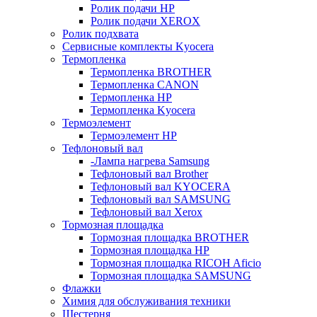
Ролик подачи HP
Ролик подачи XEROX
Ролик подхвата
Сервисные комплекты Kyocera
Термопленка
Термопленка BROTHER
Термопленка CANON
Термопленка HP
Термопленка Kyocera
Термоэлемент
Термоэлемент НР
Тефлоновый вал
-Лампа нагрева Samsung
Тефлоновый вал Brother
Тефлоновый вал KYOCERA
Тефлоновый вал SAMSUNG
Тефлоновый вал Xerox
Тормозная площадка
Тормозная площадка BROTHER
Тормозная площадка HP
Тормозная площадка RICOH Aficio
Тормозная площадка SAMSUNG
Флажки
Химия для обслуживания техники
Шестерня