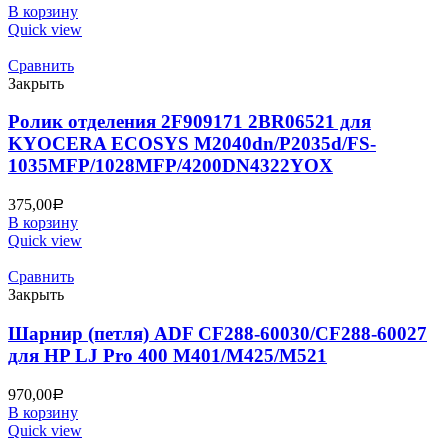
В корзину
Quick view
Сравнить
Закрыть
Ролик отделения 2F909171 2BR06521 для
KYOCERA ECOSYS M2040dn/P2035d/FS-
1035MFP/1028MFP/4200DN4322YOX
375,00
Р
В корзину
Quick view
Сравнить
Закрыть
Шарнир (петля) ADF CF288-60030/CF288-60027
для HP LJ Pro 400 M401/M425/M521
970,00
Р
В корзину
Quick view