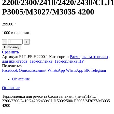
2200/2300/2410/2420/2430/CLJ1
P3005/M3027/M3035 4200
299,00
Р
1000 в наличии
Количество
товара
В корзину
Термопленка
Сравнить
HP
Артикул:
ELP-FF-H2200-1
Категории:
Расходные материалы
LJ
для принтеров
,
Термопленка
,
Термопленка HP
2200/2300/2410/2420/2430/CLJ1500/2500/
Поделиться
P3005/M3027/M3035
Facebook
Одноклассники
WhatsApp
WhatsApp
ВК
Telegram
4200
Описание
Описание
Термопленка для ремонта блока запекаия (печи)HP LJ
2200/2300/2410/2420/2430/CLJ1500/2500/ P3005/M3027/M3035
4200