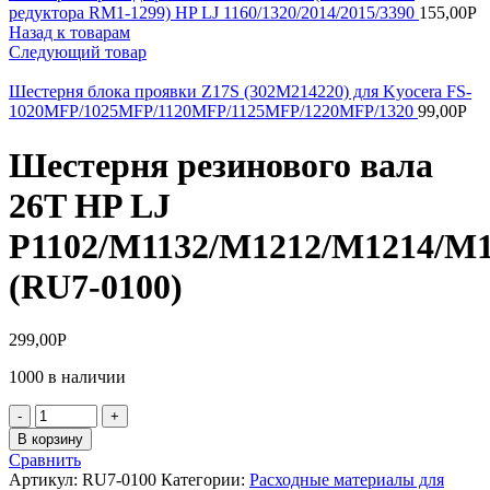
редуктора RM1-1299) HP LJ 1160/1320/2014/2015/3390
155,00
Р
Назад к товарам
Следующий товар
Шестерня блока проявки Z17S (302M214220) для Kyocera FS-
1020MFP/1025MFP/1120MFP/1125MFP/1220MFP/1320
99,00
Р
Шестерня резинового вала
26T HP LJ
P1102/M1132/M1212/M1214/M
(RU7-0100)
299,00
Р
1000 в наличии
Количество
товара
В корзину
Шестерня
Сравнить
резинового
Артикул:
RU7-0100
Категории:
Расходные материалы для