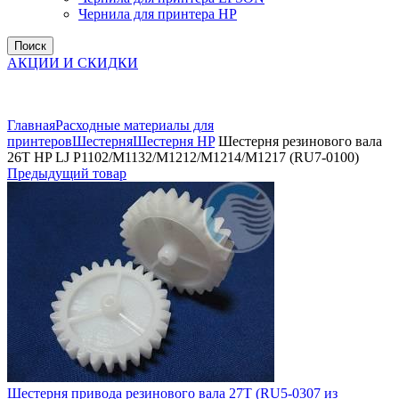
Чернила для принтера HP
Поиск
АКЦИИ И СКИДКИ
Увеличить
Главная
Расходные материалы для
принтеров
Шестерня
Шестерня HP
Шестерня резинового вала
26T HP LJ P1102/M1132/M1212/M1214/M1217 (RU7-0100)
Предыдущий товар
Шестерня привода резинового вала 27T (RU5-0307 из