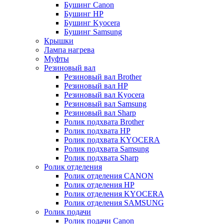
Бушинг Canon
Бушинг HP
Бушинг Kyocera
Бушинг Samsung
Крышки
Лампа нагрева
Муфты
Резиновый вал
Резиновый вал Brother
Резиновый вал HP
Резиновый вал Kyocera
Резиновый вал Samsung
Резиновый вал Sharp
Ролик подхвата Brother
Ролик подхвата HP
Ролик подхвата KYOCERA
Ролик подхвата Samsung
Ролик подхвата Sharp
Ролик отделения
Ролик отделения CANON
Ролик отделения HP
Ролик отделения KYOCERA
Ролик отделения SAMSUNG
Ролик подачи
Ролик подачи Canon