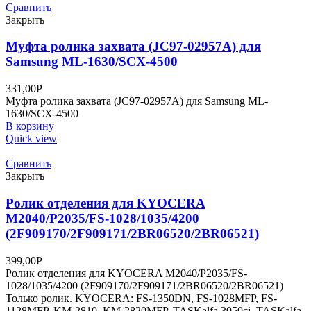
Сравнить
Закрыть
Муфта ролика захвата (JC97-02957A) для
Samsung ML-1630/SCX-4500
331,00
Р
Муфта ролика захвата (JC97-02957A) для Samsung ML-
1630/SCX-4500
В корзину
Quick view
Сравнить
Закрыть
Ролик отделения для KYOCERA
M2040/P2035/FS-1028/1035/4200
(2F909170/2F909171/2BR06520/2BR06521)
399,00
Р
Ролик отделения для KYOCERA M2040/P2035/FS-
1028/1035/4200 (2F909170/2F909171/2BR06520/2BR06521)
Только ролик. KYOCERA: FS-1350DN, FS-1028MFP, FS-
1128MFP, KM-2810, KM-2820MFP, TASKalfa 3050ci, TASKalfa