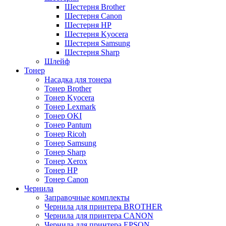
Шестерня Brother
Шестерня Canon
Шестерня HP
Шестерня Kyocera
Шестерня Samsung
Шестерня Sharp
Шлейф
Тонер
Насадка для тонера
Тонер Brother
Тонер Kyocera
Тонер Lexmark
Тонер OKI
Тонер Pantum
Тонер Ricoh
Тонер Samsung
Тонер Sharp
Тонер Xerox
Тонер НР
Тонер Саnon
Чернила
Заправочные комплекты
Чернила для принтера BROTHER
Чернила для принтера CANON
Чернила для принтера EPSON