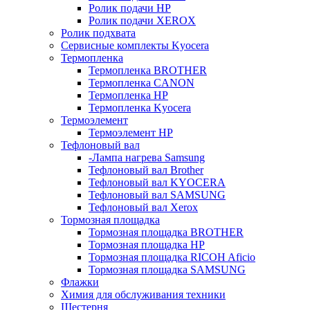
Ролик подачи HP
Ролик подачи XEROX
Ролик подхвата
Сервисные комплекты Kyocera
Термопленка
Термопленка BROTHER
Термопленка CANON
Термопленка HP
Термопленка Kyocera
Термоэлемент
Термоэлемент НР
Тефлоновый вал
-Лампа нагрева Samsung
Тефлоновый вал Brother
Тефлоновый вал KYOCERA
Тефлоновый вал SAMSUNG
Тефлоновый вал Xerox
Тормозная площадка
Тормозная площадка BROTHER
Тормозная площадка HP
Тормозная площадка RICOH Aficio
Тормозная площадка SAMSUNG
Флажки
Химия для обслуживания техники
Шестерня