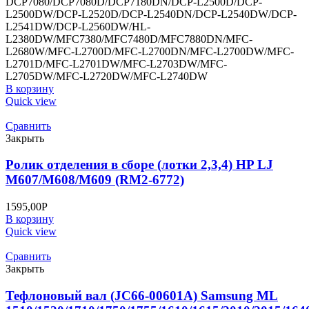
DCP7080/DCP7080D/DCP7180DN/DCP-L2500D/DCP-
L2500DW/DCP-L2520D/DCP-L2540DN/DCP-L2540DW/DCP-
L2541DW/DCP-L2560DW/HL-
L2380DW/MFC7380/MFC7480D/MFC7880DN/MFC-
L2680W/MFC-L2700D/MFC-L2700DN/MFC-L2700DW/MFC-
L2701D/MFC-L2701DW/MFC-L2703DW/MFC-
L2705DW/MFC-L2720DW/MFC-L2740DW
В корзину
Quick view
Сравнить
Закрыть
Ролик отделения в сборе (лотки 2,3,4) HP LJ
M607/M608/M609 (RM2-6772)
1595,00
Р
В корзину
Quick view
Сравнить
Закрыть
Тефлоновый вал (JC66-00601A) Samsung ML