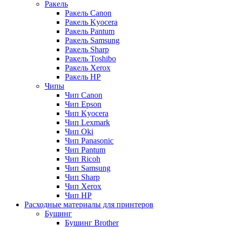
Ракель
Ракель Canon
Ракель Kyocera
Ракель Pantum
Ракель Samsung
Ракель Sharp
Ракель Toshibo
Ракель Xerox
Ракель НР
Чипы
Чип Canon
Чип Epson
Чип Kyocera
Чип Lexmark
Чип Oki
Чип Panasonic
Чип Pantum
Чип Ricoh
Чип Samsung
Чип Sharp
Чип Xerox
Чип НР
Расходные материалы для принтеров
Бушинг
Бушинг Brother