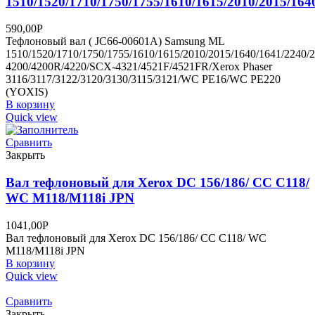
1510/1520/1710/1750/1755/1610/1615/2010/2015/164
590,00
Р
Тефлоновый вал ( JC66-00601A) Samsung ML
1510/1520/1710/1750/1755/1610/1615/2010/2015/1640/1641/2240/
4200/4200R/4220/SCX-4321/4521F/4521FR/Xerox Phaser
3116/3117/3122/3120/3130/3115/3121/WC PE16/WC PE220
(YOXIS)
В корзину
Quick view
Сравнить
Закрыть
Вал тефлоновый для Xerox DC 156/186/ CC C118/
WC M118/M118i JPN
1041,00
Р
Вал тефлоновый для Xerox DC 156/186/ CC C118/ WC
M118/M118i JPN
В корзину
Quick view
Сравнить
Закрыть