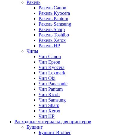
Ракель
Ракель Canon
Ракель Kyocera
Ракель Pantum
Ракель Samsung
Ракель Sharp
Ракель Toshibo
Ракель Xerox
Ракель НР
Чипы
Чип Canon
Чип Epson
Чип Kyocera
Чип Lexmark
Чип Oki
Чип Panasonic
Чип Pantum
Чип Ricoh
Чип Samsung
Чип Sharp
Чип Xerox
Чип НР
Расходные материалы для принтеров
Бушинг
Бушинг Brother