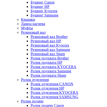
Бушинг Canon
Бушинг HP
Бушинг Kyocera
Бушинг Samsung
Крышки
Лампа нагрева
Муфты
Резиновый вал
Резиновый вал Brother
Резиновый вал HP
Резиновый вал Kyocera
Резиновый вал Samsung
Резиновый вал Sharp
Ролик подхвата Brother
Ролик подхвата HP
Ролик подхвата KYOCERA
Ролик подхвата Samsung
Ролик подхвата Sharp
Ролик отделения
Ролик отделения CANON
Ролик отделения HP
Ролик отделения KYOCERA
Ролик отделения SAMSUNG
Ролик подачи
Ролик подачи Canon