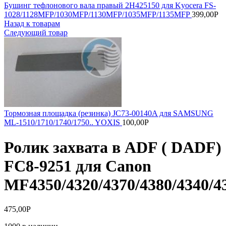
Бушинг тефлонового вала правый 2H425150 для Kyocera FS-
1028/1128MFP/1030MFP/1130MFP/1035MFP/1135MFP
399,00
Р
Назад к товарам
Следующий товар
Тормозная площадка (резинка) JC73-00140A для SAMSUNG
ML-1510/1710/1740/1750.. YOXIS
100,00
Р
Ролик захвата в ADF ( DADF)
FC8-9251 для Canon
MF4350/4320/4370/4380/4340/43
475,00
Р