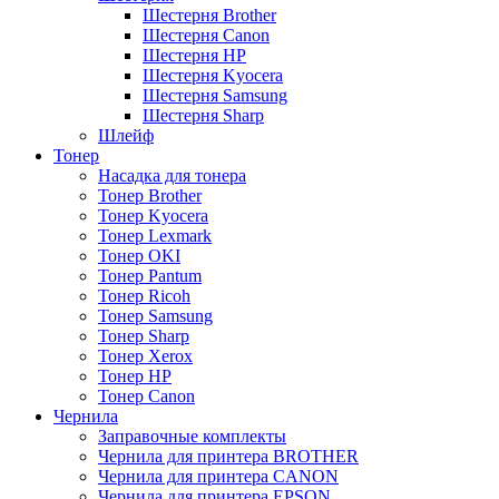
Шестерня Brother
Шестерня Canon
Шестерня HP
Шестерня Kyocera
Шестерня Samsung
Шестерня Sharp
Шлейф
Тонер
Насадка для тонера
Тонер Brother
Тонер Kyocera
Тонер Lexmark
Тонер OKI
Тонер Pantum
Тонер Ricoh
Тонер Samsung
Тонер Sharp
Тонер Xerox
Тонер НР
Тонер Саnon
Чернила
Заправочные комплекты
Чернила для принтера BROTHER
Чернила для принтера CANON
Чернила для принтера EPSON