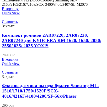
Тефлоновый вал (JC66-03089A) Samsung ML-
2160/2165/2167/2168/SCX-3400/3405/3407/SL-M2070
В корзину
Quick view
Сравнить
Закрыть
Комплект роликов 2AR07220, 2AR07230,
2AR07240 для KYOCERA KM-1620/ 1650/ 2050/
2550/ 635/ 2035 YOXIS
749,00
Р
В корзину
Quick view
Сравнить
Закрыть
Флажок датчика выхода бумаги Samsung ML-
1510/1710/1750/1520P/SCX-
4016/4216F/4100/4200/SF-56х/Phaser
290,00
Р