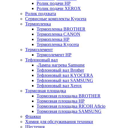
Ролик подачи HP
Ролик подачи XEROX
Ролик подхвата
Сервисные комплекты Kyocera
Термопленка
Термопленка BROTHER
Термопленка CANON
Термопленка HP
Термопленка Kyocera
Термоэлемент
Термоэлемент НР
Тефлоновый вал
-Лампа нагрева Samsung
Тефлоновый вал Brother
Тефлоновый вал KYOCERA
Тефлоновый вал SAMSUNG
Тефлоновый вал Xerox
Тормозная площадка
Тормозная площадка BROTHER
Тормозная площадка HP
Тормозная площадка RICOH Aficio
Тормозная площадка SAMSUNG
Флажки
Химия для обслуживания техники
Шестерня