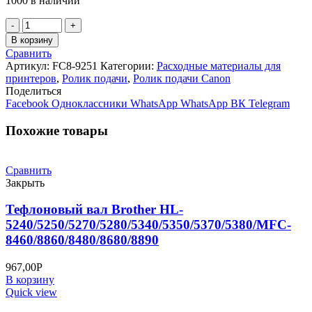
1000 в наличии
Количество
товара
В корзину
Ролик
Сравнить
захвата
Артикул:
FC8-9251
Категории:
Расходные материалы для
в
принтеров
,
Ролик подачи
,
Ролик подачи Canon
ADF
Поделиться
(
Facebook
Одноклассники
WhatsApp
WhatsApp
ВК
Telegram
DADF)
FC8-
Похожие товары
9251
для
Canon
Сравнить
MF4350/4320/4370/4380/4340/4330/4410/4450/4570/4430..
Закрыть
Тефлоновый вал Brother HL-
5240/5250/5270/5280/5340/5350/5370/5380/MFC-
8460/8860/8480/8680/8890
967,00
Р
В корзину
Quick view