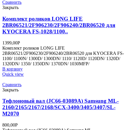
Сравнить
Закрыть
Комплект роликов LONG LIFE
2BR06521/2F906230/2F906240/2BR06520 для
KYOCERA FS-1028/1100..
1399,00
Р
Комплект роликов LONG LIFE
2BR06521/2F906230/2F906240/2BR06520 для KYOCERA FS-
1100/ 1100N/ 1300D/ 1300DN/ 1110/ 1120D/ 1120DN/ 1320D/
1320DN/ 1350/ 1350DN/ 1370DN/ 1030MFP/
В корзину
Quick view
Сравнить
Закрыть
Тефлоновый вал (JC66-03089A) Samsung ML-
2160/2165/2167/2168/SCX-3400/3405/3407/SL-
M2070
800,00
Р