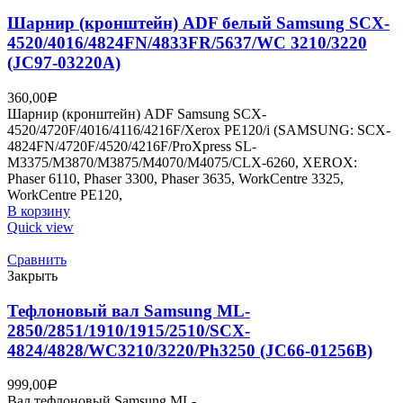
Шарнир (кронштейн) ADF белый Samsung SCX-
4520/4016/4824FN/4833FR/5637/WC 3210/3220
(JC97-03220A)
360,00
Р
Шарнир (кронштейн) ADF Samsung SCX-
4520/4720F/4016/4116/4216F/Xerox PE120/i (SAMSUNG: SCX-
4824FN/4720F/4520/4216F/ProXpress SL-
M3375/M3870/M3875/M4070/M4075/CLX-6260, XEROX:
Phaser 6110, Phaser 3300, Phaser 3635, WorkCentre 3325,
WorkCentre PE120,
В корзину
Quick view
Сравнить
Закрыть
Тефлоновый вал Samsung ML-
2850/2851/1910/1915/2510/SCX-
4824/4828/WC3210/3220/Ph3250 (JC66-01256B)
999,00
Р
Вал тефлоновый Samsung ML-