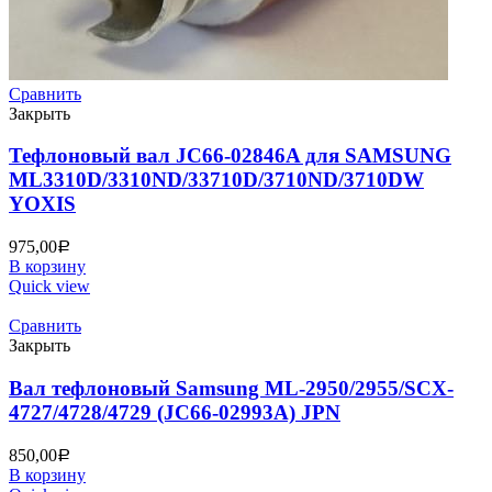
Сравнить
Закрыть
Тефлоновый вал JC66-02846A для SAMSUNG
ML3310D/3310ND/33710D/3710ND/3710DW
YOXIS
975,00
Р
В корзину
Quick view
Сравнить
Закрыть
Вал тефлоновый Samsung ML-2950/2955/SCX-
4727/4728/4729 (JC66-02993A) JPN
850,00
Р
В корзину