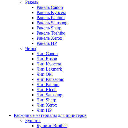
Ракель
Ракель Canon
Ракель Kyocera
Ракель Pantum
Ракель Samsung
Ракель Sharp
Ракель Toshibo
Ракель Xerox
Ракель НР
Чипы
Чип Canon
Чип Epson
Чип Kyocera
Чип Lexmark
Чип Oki
Чип Panasonic
Чип Pantum
Чип Ricoh
Чип Samsung
Чип Sharp
Чип Xerox
Чип НР
Расходные материалы для принтеров
Бушинг
Бушинг Brother