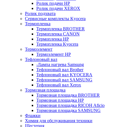
Ролик подачи HP
Ролик подачи XEROX
Ролик подхвата
Сервисные комплекты Kyocera
Термопленка
Термопленка BROTHER
Термопленка CANON
Термопленка HP
Термопленка Kyocera
Термоэлемент
Термоэлемент НР
Тефлоновый вал
-Лампа нагрева Samsung
Тефлоновый вал Brother
Тефлоновый вал KYOCERA
Тефлоновый вал SAMSUNG
Тефлоновый вал Xerox
Тормозная площадка
Тормозная площадка BROTHER
Тормозная площадка HP
Тормозная площадка RICOH Aficio
Тормозная площадка SAMSUNG
Флажки
Химия для обслуживания техники
Шестерня