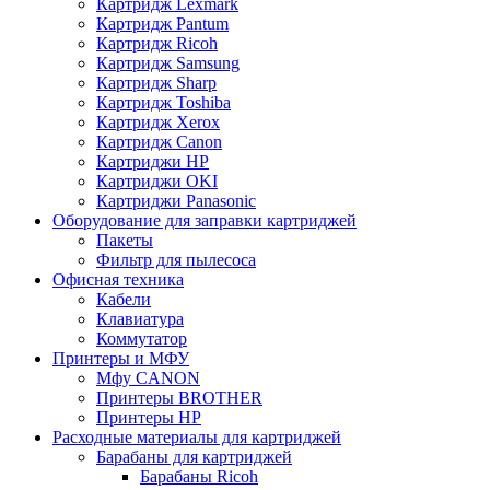
Картридж Lexmark
Картридж Pantum
Картридж Ricoh
Картридж Samsung
Картридж Sharp
Картридж Toshiba
Картридж Xerox
Картридж Сanon
Картриджи HP
Картриджи OKI
Картриджи Panasonic
Оборудование для заправки картриджей
Пакеты
Фильтр для пылесоса
Офисная техника
Кабели
Клавиатура
Коммутатор
Принтеры и МФУ
Мфу CANON
Принтеры BROTHER
Принтеры HP
Расходные материалы для картриджей
Барабаны для картриджей
Барабаны Ricoh