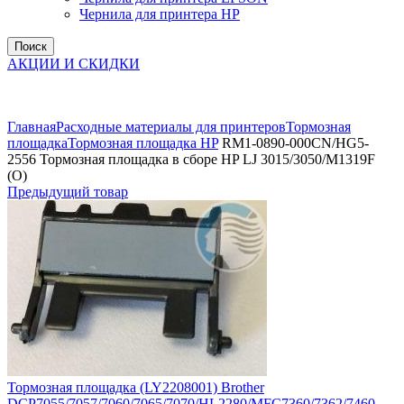
Чернила для принтера HP
Поиск
АКЦИИ И СКИДКИ
Увеличить
Главная
Расходные материалы для принтеров
Тормозная
площадка
Тормозная площадка HP
RM1-0890-000CN/HG5-
2556 Тормозная площадка в сборе HP LJ 3015/3050/M1319F
(О)
Предыдущий товар
Тормозная площадка (LY2208001) Brother
DCP7055/7057/7060/7065/7070/HL2280/MFC7360/7362/7460..