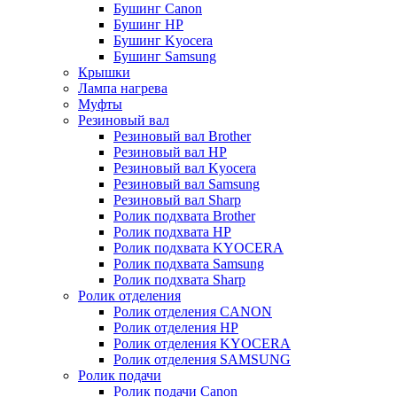
Бушинг Canon
Бушинг HP
Бушинг Kyocera
Бушинг Samsung
Крышки
Лампа нагрева
Муфты
Резиновый вал
Резиновый вал Brother
Резиновый вал HP
Резиновый вал Kyocera
Резиновый вал Samsung
Резиновый вал Sharp
Ролик подхвата Brother
Ролик подхвата HP
Ролик подхвата KYOCERA
Ролик подхвата Samsung
Ролик подхвата Sharp
Ролик отделения
Ролик отделения CANON
Ролик отделения HP
Ролик отделения KYOCERA
Ролик отделения SAMSUNG
Ролик подачи
Ролик подачи Canon