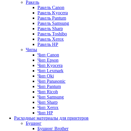
Ракель
Ракель Canon
Ракель Kyocera
Ракель Pantum
Ракель Samsung
Ракель Sharp
Ракель Toshibo
Ракель Xerox
Ракель НР
Чипы
Чип Canon
Чип Epson
Чип Kyocera
Чип Lexmark
Чип Oki
Чип Panasonic
Чип Pantum
Чип Ricoh
Чип Samsung
Чип Sharp
Чип Xerox
Чип НР
Расходные материалы для принтеров
Бушинг
Бушинг Brother