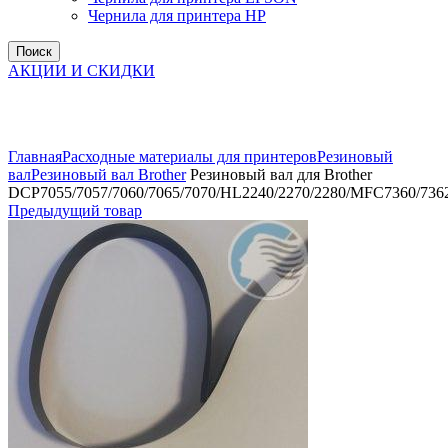
Чернила для принтера HP
Поиск
АКЦИИ И СКИДКИ
Увеличить
Главная
Расходные материалы для принтеров
Резиновый
вал
Резиновый вал Brother
Резиновый вал для Brother
DCP7055/7057/7060/7065/7070/HL2240/2270/2280/MFC7360/7362
Предыдущий товар