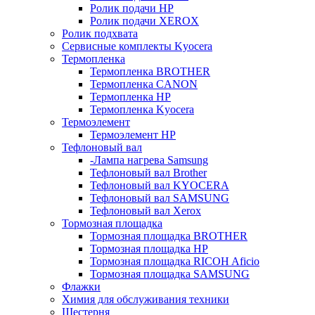
Ролик подачи HP
Ролик подачи XEROX
Ролик подхвата
Сервисные комплекты Kyocera
Термопленка
Термопленка BROTHER
Термопленка CANON
Термопленка HP
Термопленка Kyocera
Термоэлемент
Термоэлемент НР
Тефлоновый вал
-Лампа нагрева Samsung
Тефлоновый вал Brother
Тефлоновый вал KYOCERA
Тефлоновый вал SAMSUNG
Тефлоновый вал Xerox
Тормозная площадка
Тормозная площадка BROTHER
Тормозная площадка HP
Тормозная площадка RICOH Aficio
Тормозная площадка SAMSUNG
Флажки
Химия для обслуживания техники
Шестерня