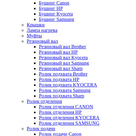
Бушинг Canon
Бушинг HP
Бушинг Kyocera
Бушинг Samsung
Крышки
Лампа нагрева
Муфты
Резиновый вал
Резиновый вал Brother
Резиновый вал HP
Резиновый вал Kyocera
Резиновый вал Samsung
Резиновый вал Sharp
Ролик подхвата Brother
Ролик подхвата HP
Ролик подхвата KYOCERA
Ролик подхвата Samsung
Ролик подхвата Sharp
Ролик отделения
Ролик отделения CANON
Ролик отделения HP
Ролик отделения KYOCERA
Ролик отделения SAMSUNG
Ролик подачи
Ролик подачи Canon