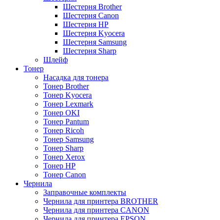
Шестерня Brother
Шестерня Canon
Шестерня HP
Шестерня Kyocera
Шестерня Samsung
Шестерня Sharp
Шлейф
Тонер
Насадка для тонера
Тонер Brother
Тонер Kyocera
Тонер Lexmark
Тонер OKI
Тонер Pantum
Тонер Ricoh
Тонер Samsung
Тонер Sharp
Тонер Xerox
Тонер НР
Тонер Саnon
Чернила
Заправочные комплекты
Чернила для принтера BROTHER
Чернила для принтера CANON
Чернила для принтера EPSON