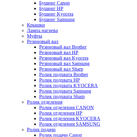
Бушинг Canon
Бушинг HP
Бушинг Kyocera
Бушинг Samsung
Крышки
Лампа нагрева
Муфты
Резиновый вал
Резиновый вал Brother
Резиновый вал HP
Резиновый вал Kyocera
Резиновый вал Samsung
Резиновый вал Sharp
Ролик подхвата Brother
Ролик подхвата HP
Ролик подхвата KYOCERA
Ролик подхвата Samsung
Ролик подхвата Sharp
Ролик отделения
Ролик отделения CANON
Ролик отделения HP
Ролик отделения KYOCERA
Ролик отделения SAMSUNG
Ролик подачи
Ролик подачи Canon