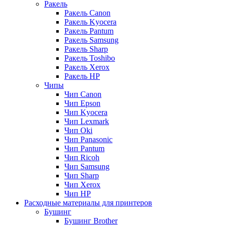
Ракель
Ракель Canon
Ракель Kyocera
Ракель Pantum
Ракель Samsung
Ракель Sharp
Ракель Toshibo
Ракель Xerox
Ракель НР
Чипы
Чип Canon
Чип Epson
Чип Kyocera
Чип Lexmark
Чип Oki
Чип Panasonic
Чип Pantum
Чип Ricoh
Чип Samsung
Чип Sharp
Чип Xerox
Чип НР
Расходные материалы для принтеров
Бушинг
Бушинг Brother