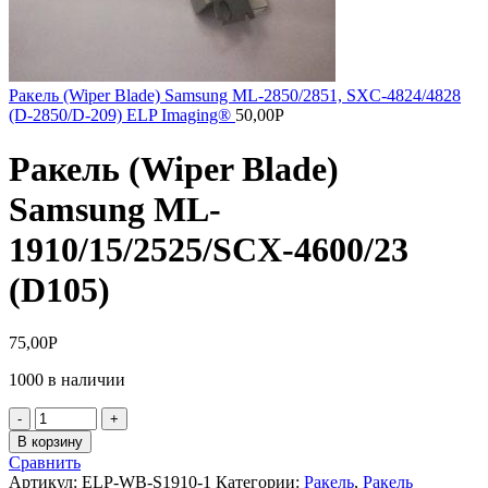
Ракель (Wiper Blade) Samsung ML-2850/2851, SXC-4824/4828
(D-2850/D-209) ELP Imaging®
50,00
Р
Ракель (Wiper Blade)
Samsung ML-
1910/15/2525/SCX-4600/23
(D105)
75,00
Р
1000 в наличии
Количество
товара
В корзину
Ракель
Сравнить
(Wiper
Артикул:
ELP-WB-S1910-1
Категории:
Ракель
,
Ракель