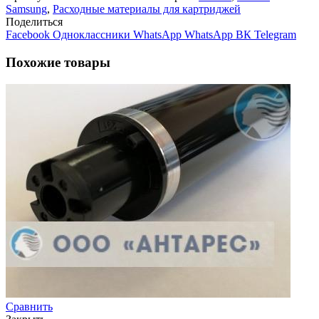
Blade)
Samsung
,
Расходные материалы для картриджей
Samsung
Поделиться
ML-
Facebook
Одноклассники
WhatsApp
WhatsApp
ВК
Telegram
1910/15/2525/SCX-
4600/23
Похожие товары
(D105)
Сравнить