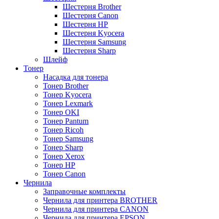
Шестерня Brother
Шестерня Canon
Шестерня HP
Шестерня Kyocera
Шестерня Samsung
Шестерня Sharp
Шлейф
Тонер
Насадка для тонера
Тонер Brother
Тонер Kyocera
Тонер Lexmark
Тонер OKI
Тонер Pantum
Тонер Ricoh
Тонер Samsung
Тонер Sharp
Тонер Xerox
Тонер НР
Тонер Саnon
Чернила
Заправочные комплекты
Чернила для принтера BROTHER
Чернила для принтера CANON
Чернила для принтера EPSON