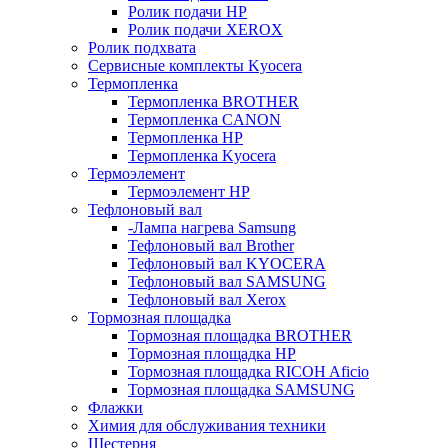
Ролик подачи HP
Ролик подачи XEROX
Ролик подхвата
Сервисные комплекты Kyocera
Термопленка
Термопленка BROTHER
Термопленка CANON
Термопленка HP
Термопленка Kyocera
Термоэлемент
Термоэлемент НР
Тефлоновый вал
-Лампа нагрева Samsung
Тефлоновый вал Brother
Тефлоновый вал KYOCERA
Тефлоновый вал SAMSUNG
Тефлоновый вал Xerox
Тормозная площадка
Тормозная площадка BROTHER
Тормозная площадка HP
Тормозная площадка RICOH Aficio
Тормозная площадка SAMSUNG
Флажки
Химия для обслуживания техники
Шестерня