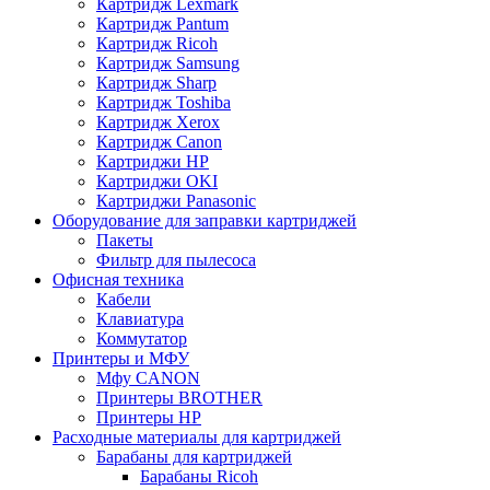
Картридж Lexmark
Картридж Pantum
Картридж Ricoh
Картридж Samsung
Картридж Sharp
Картридж Toshiba
Картридж Xerox
Картридж Сanon
Картриджи HP
Картриджи OKI
Картриджи Panasonic
Оборудование для заправки картриджей
Пакеты
Фильтр для пылесоса
Офисная техника
Кабели
Клавиатура
Коммутатор
Принтеры и МФУ
Мфу CANON
Принтеры BROTHER
Принтеры HP
Расходные материалы для картриджей
Барабаны для картриджей
Барабаны Ricoh