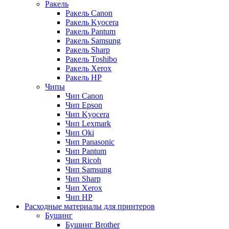
Ракель
Ракель Canon
Ракель Kyocera
Ракель Pantum
Ракель Samsung
Ракель Sharp
Ракель Toshibo
Ракель Xerox
Ракель НР
Чипы
Чип Canon
Чип Epson
Чип Kyocera
Чип Lexmark
Чип Oki
Чип Panasonic
Чип Pantum
Чип Ricoh
Чип Samsung
Чип Sharp
Чип Xerox
Чип НР
Расходные материалы для принтеров
Бушинг
Бушинг Brother