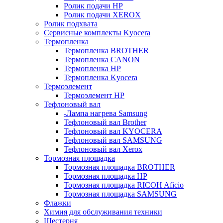
Ролик подачи HP
Ролик подачи XEROX
Ролик подхвата
Сервисные комплекты Kyocera
Термопленка
Термопленка BROTHER
Термопленка CANON
Термопленка HP
Термопленка Kyocera
Термоэлемент
Термоэлемент НР
Тефлоновый вал
-Лампа нагрева Samsung
Тефлоновый вал Brother
Тефлоновый вал KYOCERA
Тефлоновый вал SAMSUNG
Тефлоновый вал Xerox
Тормозная площадка
Тормозная площадка BROTHER
Тормозная площадка HP
Тормозная площадка RICOH Aficio
Тормозная площадка SAMSUNG
Флажки
Химия для обслуживания техники
Шестерня