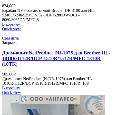
824,00
Р
Барабан NVP совместимый Brother DR-3100 для HL-
5240L/5240/5250DN/5270DN/5280DW/DCP-
8060/8065DN/MFC-8
В корзину
Quick view
Сравнить
Закрыть
Драм-юнит NetProduct DR-1075 для Brother HL-
1010R/1112R/DCP-1510R/1512R/MFC-1810R
(10TK)
585,00
Р
Драм-юнит NetProduct (N-DR-1075) для Brother HL-
1010R/1112R/DCP-1510R/1512R/MFC-1810R, 10K
В корзину
Quick view