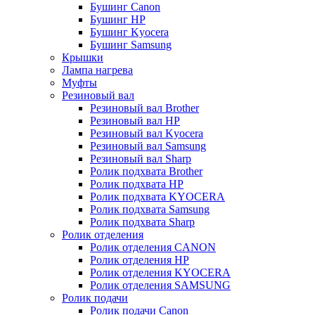
Бушинг Canon
Бушинг HP
Бушинг Kyocera
Бушинг Samsung
Крышки
Лампа нагрева
Муфты
Резиновый вал
Резиновый вал Brother
Резиновый вал HP
Резиновый вал Kyocera
Резиновый вал Samsung
Резиновый вал Sharp
Ролик подхвата Brother
Ролик подхвата HP
Ролик подхвата KYOCERA
Ролик подхвата Samsung
Ролик подхвата Sharp
Ролик отделения
Ролик отделения CANON
Ролик отделения HP
Ролик отделения KYOCERA
Ролик отделения SAMSUNG
Ролик подачи
Ролик подачи Canon