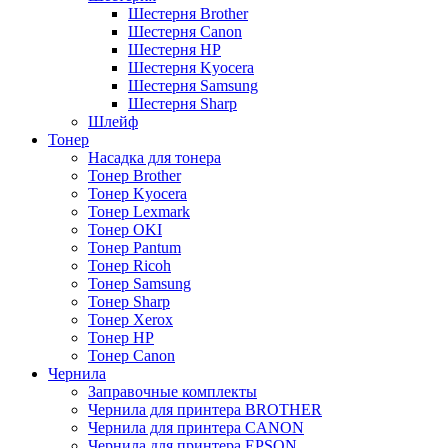
Шестерня Brother
Шестерня Canon
Шестерня HP
Шестерня Kyocera
Шестерня Samsung
Шестерня Sharp
Шлейф
Тонер
Насадка для тонера
Тонер Brother
Тонер Kyocera
Тонер Lexmark
Тонер OKI
Тонер Pantum
Тонер Ricoh
Тонер Samsung
Тонер Sharp
Тонер Xerox
Тонер НР
Тонер Саnon
Чернила
Заправочные комплекты
Чернила для принтера BROTHER
Чернила для принтера CANON
Чернила для принтера EPSON