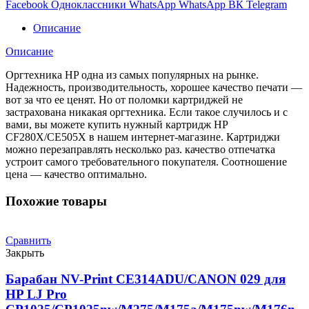
Facebook
Одноклассники
WhatsApp
WhatsApp
ВК
Telegram
LJ
P2035/P2055
Описание
(6900K)
Описание
Оргтехника HP одна из самых популярных на рынке.
Надежность, производительность, хорошее качество печати —
вот за что ее ценят. Но от поломки картриджей не
застрахована никакая оргтехника. Если такое случилось и с
вами, вы можете купить нужный картридж HP
CF280X/CE505X в нашем интернет-магазине. Картриджи
можно перезаправлять несколько раз. качество отпечатка
устроит самого требовательного покупателя. Соотношение
цена — качество оптимально.
Похожие товары
Сравнить
Закрыть
Барабан NV-Print CE314ADU/CANON 029 для
HP LJ Pro