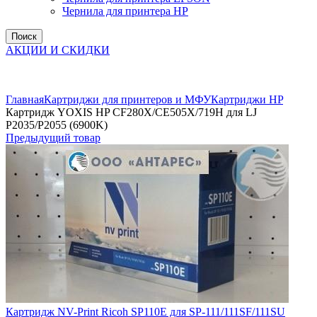
Чернила для принтера HP
Поиск
АКЦИИ И СКИДКИ
Увеличить
Главная
Картриджи для принтеров и МФУ
Картриджи HP
Картридж YOXIS HP CF280X/CE505X/719H для LJ
P2035/P2055 (6900K)
Предыдущий товар
Картридж NV-Print Ricoh SP110E для SP-111/111SF/111SU