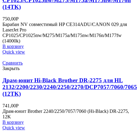
CP1025/CP1025nw/M275/M175a/M175nw/M176n
(14TK)
750,00
Р
Барабан NV совместимый HP CE314ADU/CANON 029 для
LaserJet Pro
CP1025/CP1025nw/M275/M175a/M175nw/M176n/M177fw
(14000k)
В корзину
Quick view
Сравнить
Закрыть
Драм-юнит Нi-Black Brother DR-2275 для HL
2132/2200/2230/2240/2250/2270/DCP7057/7060/7065
(12TK)
741,00
Р
Драм-юнит Brother 2240/2250/7057/7060 (Нi-Black) DR-2275,
12K
В корзину
Quick view