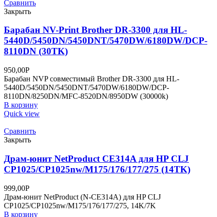
Сравнить
Закрыть
Барабан NV-Print Brother DR-3300 для HL-
5440D/5450DN/5450DNT/5470DW/6180DW/DCP-
8110DN (30TK)
950,00
Р
Барабан NVP совместимый Brother DR-3300 для HL-
5440D/5450DN/5450DNT/5470DW/6180DW/DCP-
8110DN/8250DN/MFC-8520DN/8950DW (30000k)
В корзину
Quick view
Сравнить
Закрыть
Драм-юнит NetProduct CE314A для HP CLJ
CP1025/CP1025nw/M175/176/177/275 (14TK)
999,00
Р
Драм-юнит NetProduct (N-CE314A) для HP CLJ
CP1025/CP1025nw/M175/176/177/275, 14K/7K
В корзину