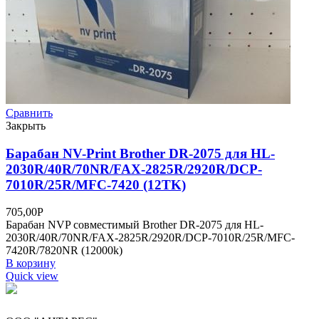
Сравнить
Закрыть
Барабан NV-Print Brother DR-2075 для HL-
2030R/40R/70NR/FAX-2825R/2920R/DCP-
7010R/25R/MFC-7420 (12TK)
705,00
Р
Барабан NVP совместимый Brother DR-2075 для HL-
2030R/40R/70NR/FAX-2825R/2920R/DCP-7010R/25R/MFC-
7420R/7820NR (12000k)
В корзину
Quick view