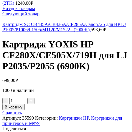
(2TK)
1240,00
Р
Назад к товарам
Следующий товар
Картридж SC CB435A/CB436A/CE285A/Canon725 для HP LJ
P1005/P1006/P1505/M1120/M1522.. (2000K)
593,60
Р
Картридж YOXIS HP
CF280X/CE505X/719H для LJ
P2035/P2055 (6900K)
699,00
Р
1000 в наличии
Количество
товара
В корзину
Картридж
Сравнить
YOXIS
Артикул:
35590
Категории:
Картриджи HP
,
Картриджи для
HP
принтеров и МФУ
CF280X/CE505X/719H
Поделиться
для