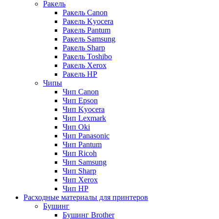
Ракель
Ракель Canon
Ракель Kyocera
Ракель Pantum
Ракель Samsung
Ракель Sharp
Ракель Toshibo
Ракель Xerox
Ракель НР
Чипы
Чип Canon
Чип Epson
Чип Kyocera
Чип Lexmark
Чип Oki
Чип Panasonic
Чип Pantum
Чип Ricoh
Чип Samsung
Чип Sharp
Чип Xerox
Чип НР
Расходные материалы для принтеров
Бушинг
Бушинг Brother