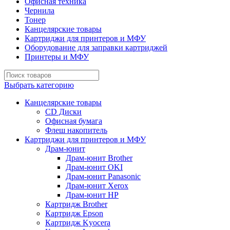
Офисная техника
Чернила
Тонер
Канцелярские товары
Картриджи для принтеров и МФУ
Оборудование для заправки картриджей
Принтеры и МФУ
Выбрать категорию
Канцелярские товары
CD Диски
Офисная бумага
Флеш накопитель
Картриджи для принтеров и МФУ
Драм-юнит
Драм-юнит Brother
Драм-юнит OKI
Драм-юнит Panasonic
Драм-юнит Xerox
Драм-юнит НР
Картридж Brother
Картридж Epson
Картридж Kyocera