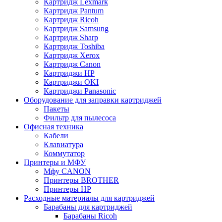
Картридж Lexmark
Картридж Pantum
Картридж Ricoh
Картридж Samsung
Картридж Sharp
Картридж Toshiba
Картридж Xerox
Картридж Сanon
Картриджи HP
Картриджи OKI
Картриджи Panasonic
Оборудование для заправки картриджей
Пакеты
Фильтр для пылесоса
Офисная техника
Кабели
Клавиатура
Коммутатор
Принтеры и МФУ
Мфу CANON
Принтеры BROTHER
Принтеры HP
Расходные материалы для картриджей
Барабаны для картриджей
Барабаны Ricoh