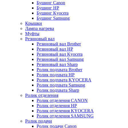
Бушинг Canon
Бушинг HP
Бушинг Kyocera
Бушинг Samsung
Крышки
Лампа нагрева
Муфты
Резиновый вал
Резиновый вал Brother
Резиновый вал HP
Резиновый вал Kyocera
Резиновый вал Samsung
Резиновый вал Sharp
Ролик подхвата Brother
Ролик подхвата HP
Ролик подхвата KYOCERA
Ролик подхвата Samsung
Ролик подхвата Sharp
Ролик отделения
Ролик отделения CANON
Ролик отделения HP
Ролик отделения KYOCERA
Ролик отделения SAMSUNG
Ролик подачи
Ролик подачи Canon