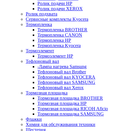
Ролик подачи HP
Ролик подачи XEROX
Ролик подхвата
Сервисные комплекты Kyocera
Термопленка
Термопленка BROTHER
Термопленка CANON
Термопленка HP
Термопленка Kyocera
Термоэлемент
Термоэлемент НР
Тефлоновый вал
-Лампа нагрева Samsung
Тефлоновый вал Brother
Тефлоновый вал KYOCERA
Тефлоновый вал SAMSUNG
Тефлоновый вал Xerox
Тормозная площадка
Тормозная площадка BROTHER
Тормозная площадка HP
Тормозная площадка RICOH Aficio
Тормозная площадка SAMSUNG
Флажки
Химия для обслуживания техники
Шестерня