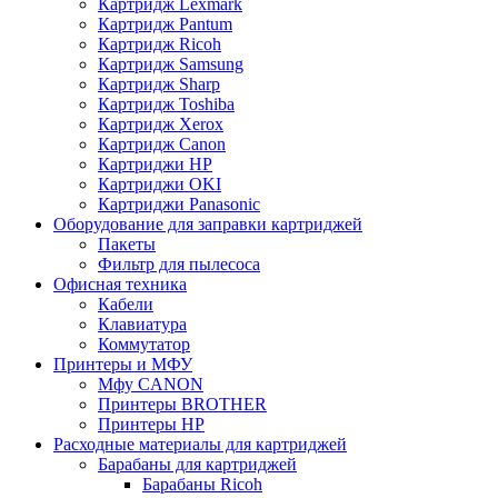
Картридж Lexmark
Картридж Pantum
Картридж Ricoh
Картридж Samsung
Картридж Sharp
Картридж Toshiba
Картридж Xerox
Картридж Сanon
Картриджи HP
Картриджи OKI
Картриджи Panasonic
Оборудование для заправки картриджей
Пакеты
Фильтр для пылесоса
Офисная техника
Кабели
Клавиатура
Коммутатор
Принтеры и МФУ
Мфу CANON
Принтеры BROTHER
Принтеры HP
Расходные материалы для картриджей
Барабаны для картриджей
Барабаны Ricoh