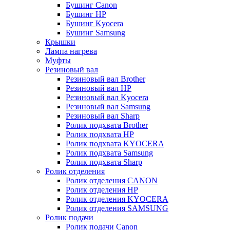
Бушинг Canon
Бушинг HP
Бушинг Kyocera
Бушинг Samsung
Крышки
Лампа нагрева
Муфты
Резиновый вал
Резиновый вал Brother
Резиновый вал HP
Резиновый вал Kyocera
Резиновый вал Samsung
Резиновый вал Sharp
Ролик подхвата Brother
Ролик подхвата HP
Ролик подхвата KYOCERA
Ролик подхвата Samsung
Ролик подхвата Sharp
Ролик отделения
Ролик отделения CANON
Ролик отделения HP
Ролик отделения KYOCERA
Ролик отделения SAMSUNG
Ролик подачи
Ролик подачи Canon