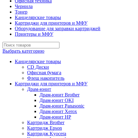
Офисная техника
Чернила
Тонер
Канцелярские товары
Картриджи для принтеров и МФУ
Оборудование для заправки картриджей
Принтеры и МФУ
Выбрать категорию
Канцелярские товары
CD Диски
Офисная бумага
Флеш накопитель
Картриджи для принтеров и МФУ
Драм-юнит
Драм-юнит Brother
Драм-юнит OKI
Драм-юнит Panasonic
Драм-юнит Xerox
Драм-юнит НР
Картридж Brother
Картридж Epson
Картридж Kyocera