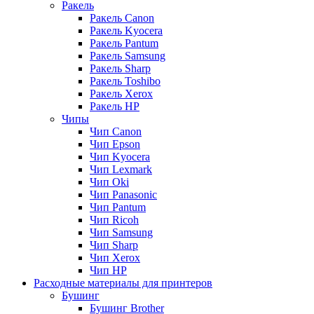
Ракель
Ракель Canon
Ракель Kyocera
Ракель Pantum
Ракель Samsung
Ракель Sharp
Ракель Toshibo
Ракель Xerox
Ракель НР
Чипы
Чип Canon
Чип Epson
Чип Kyocera
Чип Lexmark
Чип Oki
Чип Panasonic
Чип Pantum
Чип Ricoh
Чип Samsung
Чип Sharp
Чип Xerox
Чип НР
Расходные материалы для принтеров
Бушинг
Бушинг Brother