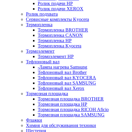
Ролик подачи HP
Ролик подачи XEROX
Ролик подхвата
Сервисные комплекты Kyocera
Термопленка
Термопленка BROTHER
Термопленка CANON
Термопленка HP
Термопленка Kyocera
Термоэлемент
Термоэлемент НР
Тефлоновый вал
-Лампа нагрева Samsung
Тефлоновый вал Brother
Тефлоновый вал KYOCERA
Тефлоновый вал SAMSUNG
Тефлоновый вал Xerox
Тормозная площадка
Тормозная площадка BROTHER
Тормозная площадка HP
Тормозная площадка RICOH Aficio
Тормозная площадка SAMSUNG
Флажки
Химия для обслуживания техники
Шестерня