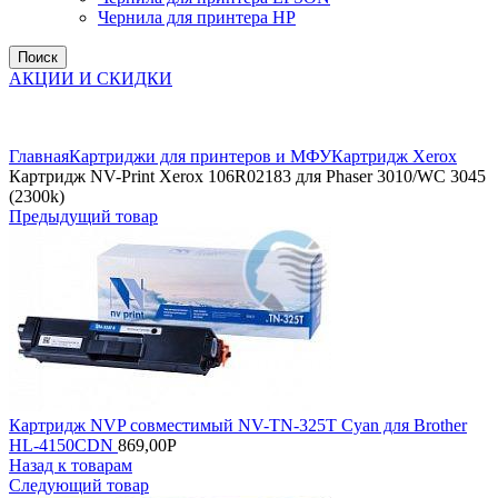
Чернила для принтера HP
Поиск
АКЦИИ И СКИДКИ
Увеличить
Главная
Картриджи для принтеров и МФУ
Картридж Xerox
Картридж NV-Print Xerox 106R02183 для Phaser 3010/WC 3045
(2300k)
Предыдущий товар
Картридж NVP совместимый NV-TN-325T Cyan для Brother
HL-4150CDN
869,00
Р
Назад к товарам
Следующий товар