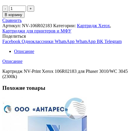
Количество
товара
В корзину
Картридж
Сравнить
NV-
Артикул:
NV-106R02183
Категории:
Картридж Xerox
,
Print
Картриджи для принтеров и МФУ
Xerox
Поделиться
106R02183
Facebook
Одноклассники
WhatsApp
WhatsApp
ВК
Telegram
для
Phaser
Описание
3010/WC
3045
Описание
(2300k)
Картридж NV-Print Xerox 106R02183 для Phaser 3010/WC 3045
(2300k)
Похожие товары