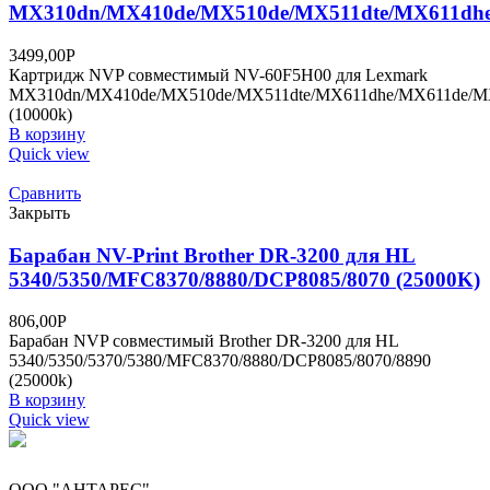
MX310dn/MX410de/MX510de/MX511dte/MX611dhe
3499,00
Р
Картридж NVP совместимый NV-60F5H00 для Lexmark
MX310dn/MX410de/MX510de/MX511dte/MX611dhe/MX611de/
(10000k)
В корзину
Quick view
Сравнить
Закрыть
Барабан NV-Print Brother DR-3200 для HL
5340/5350/MFC8370/8880/DCP8085/8070 (25000K)
806,00
Р
Барабан NVP совместимый Brother DR-3200 для HL
5340/5350/5370/5380/MFC8370/8880/DCP8085/8070/8890
(25000k)
В корзину
Quick view
ООО "АНТАРЕС"