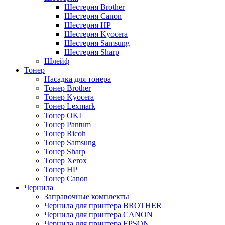
Шестерня Brother
Шестерня Canon
Шестерня HP
Шестерня Kyocera
Шестерня Samsung
Шестерня Sharp
Шлейф
Тонер
Насадка для тонера
Тонер Brother
Тонер Kyocera
Тонер Lexmark
Тонер OKI
Тонер Pantum
Тонер Ricoh
Тонер Samsung
Тонер Sharp
Тонер Xerox
Тонер НР
Тонер Саnon
Чернила
Заправочные комплекты
Чернила для принтера BROTHER
Чернила для принтера CANON
Чернила для принтера EPSON