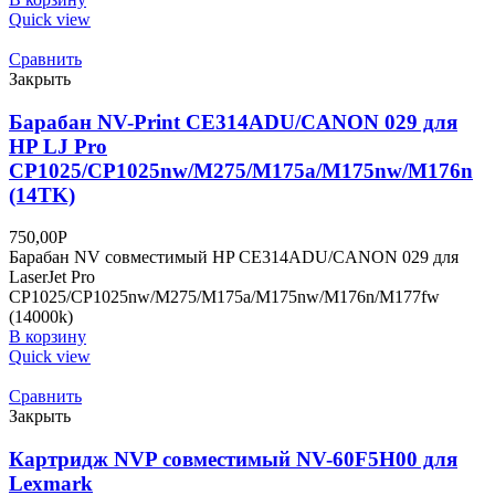
Quick view
Сравнить
Закрыть
Барабан NV-Print CE314ADU/CANON 029 для
HP LJ Pro
CP1025/CP1025nw/M275/M175a/M175nw/M176n
(14TK)
750,00
Р
Барабан NV совместимый HP CE314ADU/CANON 029 для
LaserJet Pro
CP1025/CP1025nw/M275/M175a/M175nw/M176n/M177fw
(14000k)
В корзину
Quick view
Сравнить
Закрыть
Картридж NVP совместимый NV-60F5H00 для
Lexmark