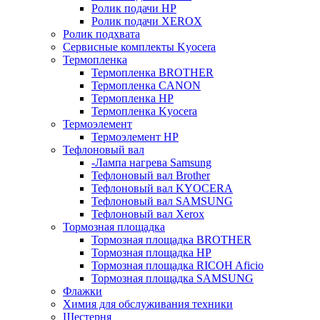
Ролик подачи HP
Ролик подачи XEROX
Ролик подхвата
Сервисные комплекты Kyocera
Термопленка
Термопленка BROTHER
Термопленка CANON
Термопленка HP
Термопленка Kyocera
Термоэлемент
Термоэлемент НР
Тефлоновый вал
-Лампа нагрева Samsung
Тефлоновый вал Brother
Тефлоновый вал KYOCERA
Тефлоновый вал SAMSUNG
Тефлоновый вал Xerox
Тормозная площадка
Тормозная площадка BROTHER
Тормозная площадка HP
Тормозная площадка RICOH Aficio
Тормозная площадка SAMSUNG
Флажки
Химия для обслуживания техники
Шестерня