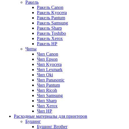
Ракель
Ракель Canon
Ракель Kyocera
Ракель Pantum
Ракель Samsung
Ракель Sharp
Ракель Toshibo
Ракель Xerox
Ракель НР
Чипы
Чип Canon
Чип Epson
Чип Kyocera
Чип Lexmark
Чип Oki
Чип Panasonic
Чип Pantum
Чип Ricoh
Чип Samsung
Чип Sharp
Чип Xerox
Чип НР
Расходные материалы для принтеров
Бушинг
Бушинг Brother