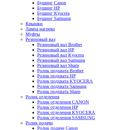
Бушинг Canon
Бушинг HP
Бушинг Kyocera
Бушинг Samsung
Крышки
Лампа нагрева
Муфты
Резиновый вал
Резиновый вал Brother
Резиновый вал HP
Резиновый вал Kyocera
Резиновый вал Samsung
Резиновый вал Sharp
Ролик подхвата Brother
Ролик подхвата HP
Ролик подхвата KYOCERA
Ролик подхвата Samsung
Ролик подхвата Sharp
Ролик отделения
Ролик отделения CANON
Ролик отделения HP
Ролик отделения KYOCERA
Ролик отделения SAMSUNG
Ролик подачи
Ролик подачи Canon