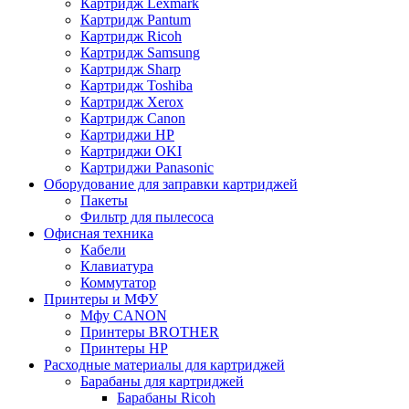
Картридж Lexmark
Картридж Pantum
Картридж Ricoh
Картридж Samsung
Картридж Sharp
Картридж Toshiba
Картридж Xerox
Картридж Сanon
Картриджи HP
Картриджи OKI
Картриджи Panasonic
Оборудование для заправки картриджей
Пакеты
Фильтр для пылесоса
Офисная техника
Кабели
Клавиатура
Коммутатор
Принтеры и МФУ
Мфу CANON
Принтеры BROTHER
Принтеры HP
Расходные материалы для картриджей
Барабаны для картриджей
Барабаны Ricoh