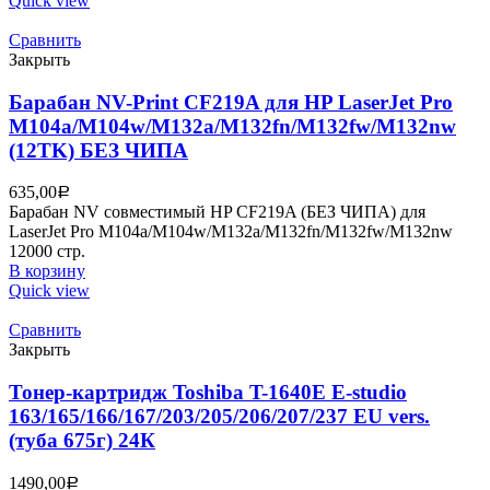
Quick view
Сравнить
Закрыть
Барабан NV-Print CF219A для HP LaserJet Pro
M104a/M104w/M132a/M132fn/M132fw/M132nw
(12TK) БЕЗ ЧИПА
635,00
Р
Барабан NV совместимый HP CF219A (БЕЗ ЧИПА) для
LaserJet Pro M104a/M104w/M132a/M132fn/M132fw/M132nw
12000 стр.
В корзину
Quick view
Сравнить
Закрыть
Тонер-картридж Toshiba T-1640E E-studio
163/165/166/167/203/205/206/207/237 EU vers.
(туба 675г) 24К
1490,00
Р