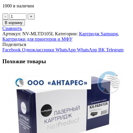
1000 в наличии
Количество
товара
В корзину
Картридж
Сравнить
NV-
Артикул:
NV-MLTD105L
Категории:
Картридж Samsung
,
Print
Картриджи для принтеров и МФУ
Samsung
Поделиться
MLT-
Facebook
Одноклассники
WhatsApp
WhatsApp
ВК
Telegram
D
105
Похожие товары
L
для
SCX
4600/ML-
1910
/2525
(2500K)