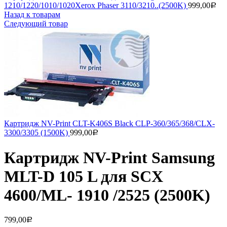
1210/1220/1010/1020Xerox Phaser 3110/3210..(2500K)
999,00
Р
Назад к товарам
Следующий товар
Картридж NV-Print CLT-K406S Black CLP-360/365/368/CLX-
3300/3305 (1500K)
999,00
Р
Картридж NV-Print Samsung
MLT-D 105 L для SCX
4600/ML- 1910 /2525 (2500K)
799,00
Р