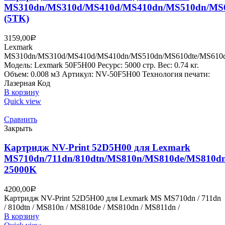
MS310dn/MS310d/MS410d/MS410dn/MS510dn/MS6
(5TK)
3159,00
Р
Lexmark
MS310dn/MS310d/MS410d/MS410dn/MS510dn/MS610dte/MS610
Модель: Lexmark 50F5H00 Ресурс: 5000 стр. Вес: 0.74 кг.
Объем: 0.008 м3 Артикул: NV-50F5H00 Технология печати:
Лазерная Код
В корзину
Quick view
Сравнить
Закрыть
Картридж NV-Print 52D5H00 для Lexmark
MS710dn/711dn/810dtn/MS810n/MS810de/MS810d
25000K
4200,00
Р
Картридж NV-Print 52D5H00 для Lexmark MS MS710dn / 711dn
/ 810dtn / MS810n / MS810de / MS810dn / MS811dn /
В корзину