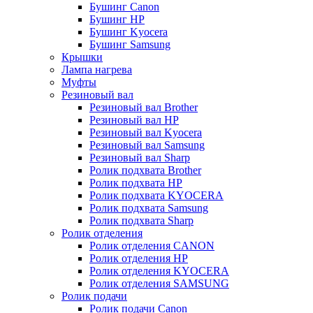
Бушинг Canon
Бушинг HP
Бушинг Kyocera
Бушинг Samsung
Крышки
Лампа нагрева
Муфты
Резиновый вал
Резиновый вал Brother
Резиновый вал HP
Резиновый вал Kyocera
Резиновый вал Samsung
Резиновый вал Sharp
Ролик подхвата Brother
Ролик подхвата HP
Ролик подхвата KYOCERA
Ролик подхвата Samsung
Ролик подхвата Sharp
Ролик отделения
Ролик отделения CANON
Ролик отделения HP
Ролик отделения KYOCERA
Ролик отделения SAMSUNG
Ролик подачи
Ролик подачи Canon