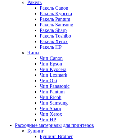
Ракель
Ракель Canon
Ракель Kyocera
Ракель Pantum
Ракель Samsung
Ракель Sharp
Ракель Toshibo
Ракель Xerox
Ракель НР
Чипы
Чип Canon
Чип Epson
Чип Kyocera
Чип Lexmark
Чип Oki
Чип Panasonic
Чип Pantum
Чип Ricoh
Чип Samsung
Чип Sharp
Чип Xerox
Чип НР
Расходные материалы для принтеров
Бушинг
Бушинг Brother