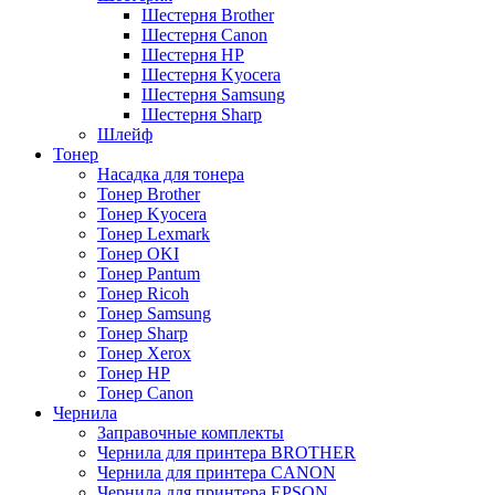
Шестерня Brother
Шестерня Canon
Шестерня HP
Шестерня Kyocera
Шестерня Samsung
Шестерня Sharp
Шлейф
Тонер
Насадка для тонера
Тонер Brother
Тонер Kyocera
Тонер Lexmark
Тонер OKI
Тонер Pantum
Тонер Ricoh
Тонер Samsung
Тонер Sharp
Тонер Xerox
Тонер НР
Тонер Саnon
Чернила
Заправочные комплекты
Чернила для принтера BROTHER
Чернила для принтера CANON
Чернила для принтера EPSON