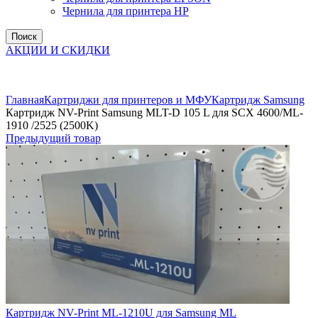
Чернила для принтера HP
Поиск
АКЦИИ И СКИДКИ
Увеличить
Главная
Картриджи для принтеров и МФУ
Картридж Samsung
Картридж NV-Print Samsung MLT-D 105 L для SCX 4600/ML-
1910 /2525 (2500K)
Предыдущий товар
Картридж NV-Print ML-1210U для Samsung ML