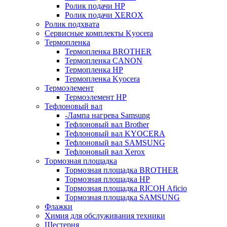
Ролик подачи HP
Ролик подачи XEROX
Ролик подхвата
Сервисные комплекты Kyocera
Термопленка
Термопленка BROTHER
Термопленка CANON
Термопленка HP
Термопленка Kyocera
Термоэлемент
Термоэлемент НР
Тефлоновый вал
-Лампа нагрева Samsung
Тефлоновый вал Brother
Тефлоновый вал KYOCERA
Тефлоновый вал SAMSUNG
Тефлоновый вал Xerox
Тормозная площадка
Тормозная площадка BROTHER
Тормозная площадка HP
Тормозная площадка RICOH Aficio
Тормозная площадка SAMSUNG
Флажки
Химия для обслуживания техники
Шестерня