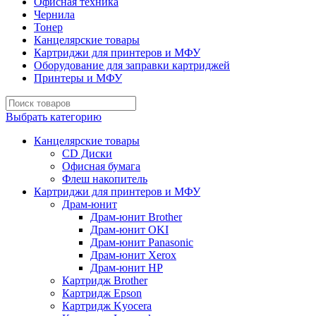
Офисная техника
Чернила
Тонер
Канцелярские товары
Картриджи для принтеров и МФУ
Оборудование для заправки картриджей
Принтеры и МФУ
Выбрать категорию
Канцелярские товары
CD Диски
Офисная бумага
Флеш накопитель
Картриджи для принтеров и МФУ
Драм-юнит
Драм-юнит Brother
Драм-юнит OKI
Драм-юнит Panasonic
Драм-юнит Xerox
Драм-юнит НР
Картридж Brother
Картридж Epson
Картридж Kyocera