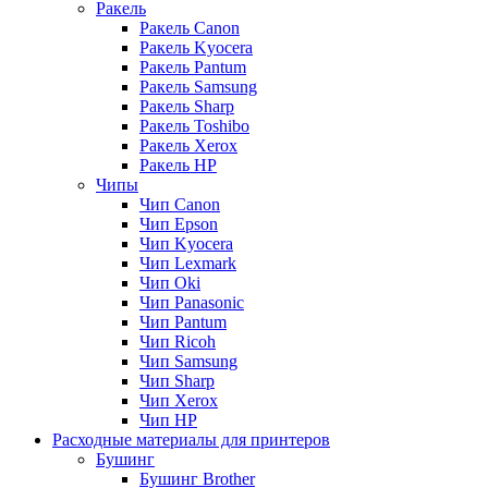
Ракель
Ракель Canon
Ракель Kyocera
Ракель Pantum
Ракель Samsung
Ракель Sharp
Ракель Toshibo
Ракель Xerox
Ракель НР
Чипы
Чип Canon
Чип Epson
Чип Kyocera
Чип Lexmark
Чип Oki
Чип Panasonic
Чип Pantum
Чип Ricoh
Чип Samsung
Чип Sharp
Чип Xerox
Чип НР
Расходные материалы для принтеров
Бушинг
Бушинг Brother