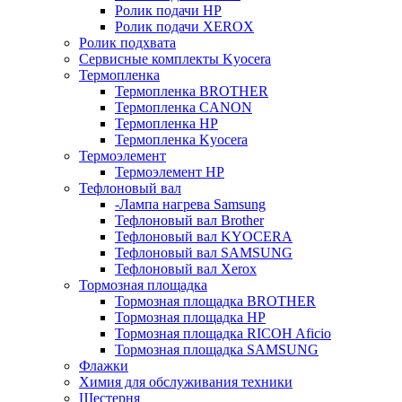
Ролик подачи HP
Ролик подачи XEROX
Ролик подхвата
Сервисные комплекты Kyocera
Термопленка
Термопленка BROTHER
Термопленка CANON
Термопленка HP
Термопленка Kyocera
Термоэлемент
Термоэлемент НР
Тефлоновый вал
-Лампа нагрева Samsung
Тефлоновый вал Brother
Тефлоновый вал KYOCERA
Тефлоновый вал SAMSUNG
Тефлоновый вал Xerox
Тормозная площадка
Тормозная площадка BROTHER
Тормозная площадка HP
Тормозная площадка RICOH Aficio
Тормозная площадка SAMSUNG
Флажки
Химия для обслуживания техники
Шестерня