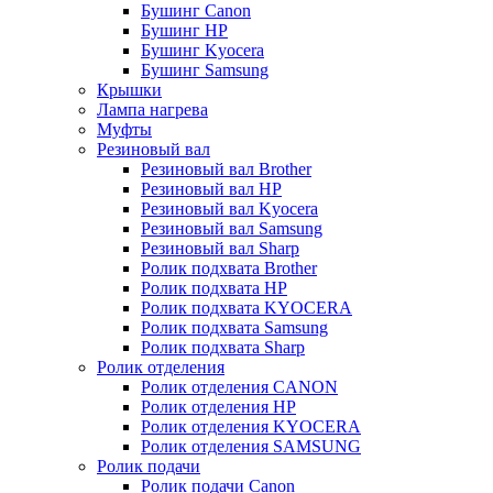
Бушинг Canon
Бушинг HP
Бушинг Kyocera
Бушинг Samsung
Крышки
Лампа нагрева
Муфты
Резиновый вал
Резиновый вал Brother
Резиновый вал HP
Резиновый вал Kyocera
Резиновый вал Samsung
Резиновый вал Sharp
Ролик подхвата Brother
Ролик подхвата HP
Ролик подхвата KYOCERA
Ролик подхвата Samsung
Ролик подхвата Sharp
Ролик отделения
Ролик отделения CANON
Ролик отделения HP
Ролик отделения KYOCERA
Ролик отделения SAMSUNG
Ролик подачи
Ролик подачи Canon