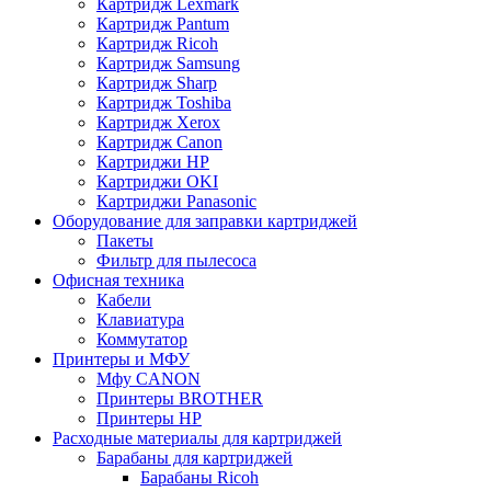
Картридж Lexmark
Картридж Pantum
Картридж Ricoh
Картридж Samsung
Картридж Sharp
Картридж Toshiba
Картридж Xerox
Картридж Сanon
Картриджи HP
Картриджи OKI
Картриджи Panasonic
Оборудование для заправки картриджей
Пакеты
Фильтр для пылесоса
Офисная техника
Кабели
Клавиатура
Коммутатор
Принтеры и МФУ
Мфу CANON
Принтеры BROTHER
Принтеры HP
Расходные материалы для картриджей
Барабаны для картриджей
Барабаны Ricoh