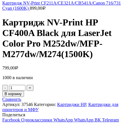
Картридж NV-Print CF211A/CE321A/CB541A/Canon 716/731
Cyan (1600K)
899,00
Р
Картридж NV-Print HP
CF400A Black для LaserJet
Color Pro M252dw/MFP-
M277dw/M274(1500K)
799,00
Р
1000 в наличии
Количество
товара
В корзину
Картридж
Сравнить
NV-
Артикул:
37546
Категории:
Картриджи HP
,
Картриджи для
Print
принтеров и МФУ
HP
Поделиться
CF400A
Facebook
Одноклассники
WhatsApp
WhatsApp
ВК
Telegram
Black