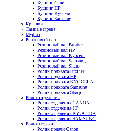
Бушинг Canon
Бушинг HP
Бушинг Kyocera
Бушинг Samsung
Крышки
Лампа нагрева
Муфты
Резиновый вал
Резиновый вал Brother
Резиновый вал HP
Резиновый вал Kyocera
Резиновый вал Samsung
Резиновый вал Sharp
Ролик подхвата Brother
Ролик подхвата HP
Ролик подхвата KYOCERA
Ролик подхвата Samsung
Ролик подхвата Sharp
Ролик отделения
Ролик отделения CANON
Ролик отделения HP
Ролик отделения KYOCERA
Ролик отделения SAMSUNG
Ролик подачи
Ролик подачи Canon