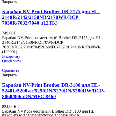
Закрыть
Барабан NV-Print Brother DR-2175 для HL-
2140R/2142/2150NR/2170WR/DCP-
7030R/7032/7040..(12TK)
749,00
Р
Барабан NV-Print совместимый Brother DR-2175 для HL-
2140R/2142/2150NR/2170WR/DCP-
7030R/7032/7040/7045NR/MFC-7320R/7440NR/7840WR
(12000k)
В корзину
Quick view
Сравнить
Закрыть
Барабан NV-Print Brother DR-3100 для HL-
5240L/5200ser/5250DN/5270DN/5280DW/DCP-
8060/8065DN/MFC-8460
824,00
Р
Барабан NVP совместимый Brother DR-3100 для HL-
5240L/5240/5250DN/5270DN/5280DW/DCP-