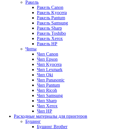
Ракель
Ракель Canon
Ракель Kyocera
Ракель Pantum
Ракель Samsung
Ракель Sharp
Ракель Toshibo
Ракель Xerox
Ракель НР
Чипы
Чип Canon
Чип Epson
Чип Kyocera
Чип Lexmark
Чип Oki
Чип Panasonic
Чип Pantum
Чип Ricoh
Чип Samsung
Чип Sharp
Чип Xerox
Чип НР
Расходные материалы для принтеров
Бушинг
Бушинг Brother