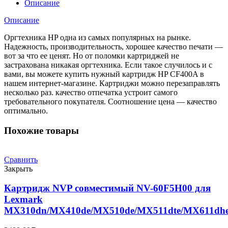
для
Описание
LaserJet
Color
Описание
Pro
M252dw/MFP-
Оргтехника HP одна из самых популярных на рынке.
M277dw/M274(1500K)
Надежность, производительность, хорошее качество печати —
вот за что ее ценят. Но от поломки картриджей не
застрахована никакая оргтехника. Если такое случилось и с
вами, вы можете купить нужный картридж HP CF400A в
нашем интернет-магазине. Картриджи можно перезаправлять
несколько раз. качество отпечатка устроит самого
требовательного покупателя. Соотношение цена — качество
оптимально.
Похожие товары
Сравнить
Закрыть
Картридж NVP совместимый NV-60F5H00 для
Lexmark
MX310dn/MX410de/MX510de/MX511dte/MX611dhe