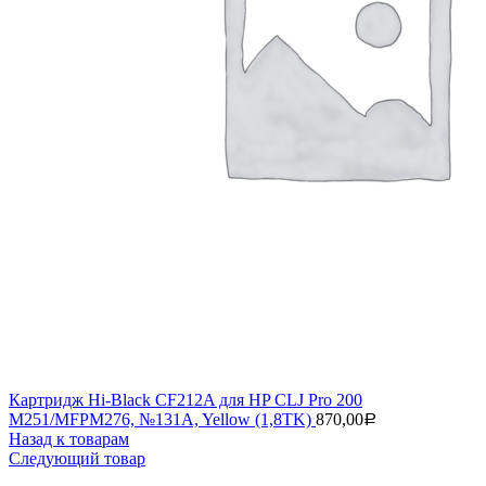
Картридж Hi-Black CF212A для HP CLJ Pro 200
M251/MFPM276, №131A, Yellow (1,8TK)
870,00
Р
Назад к товарам
Следующий товар