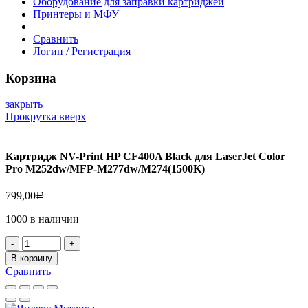
Оборудование для заправки картриджей
Принтеры и МФУ
Сравнить
Логин / Регистрация
Корзина
закрыть
Прокрутка вверх
Картридж NV-Print HP CF400A Black для LaserJet Color
Pro M252dw/MFP-M277dw/M274(1500K)
799,00
Р
1000 в наличии
Количество
товара
В корзину
Картридж
Сравнить
NV-
Print
HP