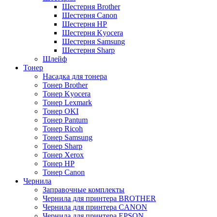
Шестерня Brother
Шестерня Canon
Шестерня HP
Шестерня Kyocera
Шестерня Samsung
Шестерня Sharp
Шлейф
Тонер
Насадка для тонера
Тонер Brother
Тонер Kyocera
Тонер Lexmark
Тонер OKI
Тонер Pantum
Тонер Ricoh
Тонер Samsung
Тонер Sharp
Тонер Xerox
Тонер НР
Тонер Саnon
Чернила
Заправочные комплекты
Чернила для принтера BROTHER
Чернила для принтера CANON
Чернила для принтера EPSON