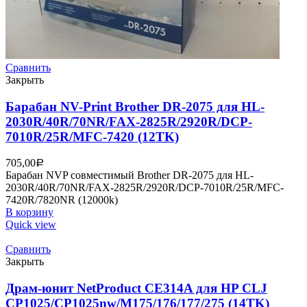
Сравнить
Закрыть
Барабан NV-Print Brother DR-2075 для HL-
2030R/40R/70NR/FAX-2825R/2920R/DCP-
7010R/25R/MFC-7420 (12TK)
705,00
Р
Барабан NVP совместимый Brother DR-2075 для HL-
2030R/40R/70NR/FAX-2825R/2920R/DCP-7010R/25R/MFC-
7420R/7820NR (12000k)
В корзину
Quick view
Сравнить
Закрыть
Драм-юнит NetProduct CE314A для HP CLJ
CP1025/CP1025nw/M175/176/177/275 (14TK)