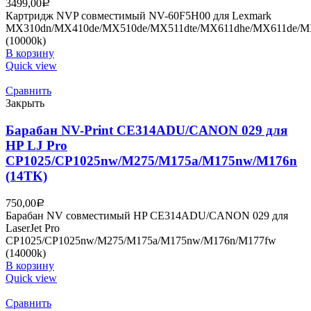
3499,00
Р
Картридж NVP совместимый NV-60F5H00 для Lexmark
MX310dn/MX410de/MX510de/MX511dte/MX611dhe/MX611de/
(10000k)
В корзину
Quick view
Сравнить
Закрыть
Барабан NV-Print CE314ADU/CANON 029 для
HP LJ Pro
CP1025/CP1025nw/M275/M175a/M175nw/M176n
(14TK)
750,00
Р
Барабан NV совместимый HP CE314ADU/CANON 029 для
LaserJet Pro
CP1025/CP1025nw/M275/M175a/M175nw/M176n/M177fw
(14000k)
В корзину
Quick view
Сравнить