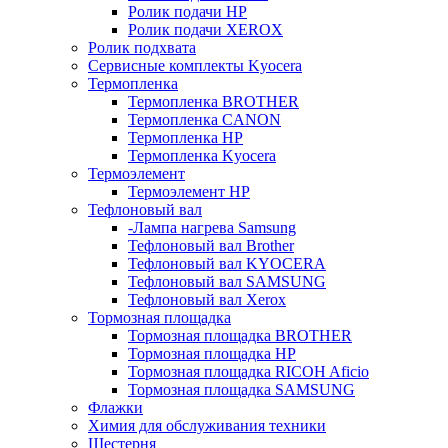
Ролик подачи HP
Ролик подачи XEROX
Ролик подхвата
Сервисные комплекты Kyocera
Термопленка
Термопленка BROTHER
Термопленка CANON
Термопленка HP
Термопленка Kyocera
Термоэлемент
Термоэлемент НР
Тефлоновый вал
-Лампа нагрева Samsung
Тефлоновый вал Brother
Тефлоновый вал KYOCERA
Тефлоновый вал SAMSUNG
Тефлоновый вал Xerox
Тормозная площадка
Тормозная площадка BROTHER
Тормозная площадка HP
Тормозная площадка RICOH Aficio
Тормозная площадка SAMSUNG
Флажки
Химия для обслуживания техники
Шестерня