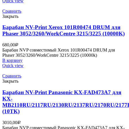
Quick view
Сравнить
Закрыть
Барабан NV-Print Xerox 101R00474 DRUM для
Phaser 3052/3260/WorkCentre 3215/3225 (10000K)
680,00
Р
Барабан NVP совместимый Xerox 101R00474 DRUM для
Phaser 3052/3260/WorkCentre 3215/3225 (10000k)
В корзину
Quick view
Сравнить
Закрыть
Барабан NV-Print Panasonic KX-FAD473A7 для
KX-
MB2110RU/2117RU/2130RU/2137RU/2170RU/217
(10TK)
3010,00
Р
Барабан NVP совместимый Panasonic KX-FAD473A7 для KX-