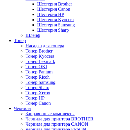
Шестерня Brother
Шестерня Canon
Шестерня HP
Шестерня Kyocera
Шестерня Samsung
Шестерня Sharp
Шлейф
Тонер
Насадка для тонера
Тонер Brother
Тонер Kyocera
Тонер Lexmark
Тонер OKI
Тонер Pantum
Тонер Ricoh
Тонер Samsung
Тонер Sharp
Тонер Xerox
Тонер НР
Тонер Саnon
Чернила
Заправочные комплекты
Чернила для принтера BROTHER
Чернила для принтера CANON
Чернила для принтера EPSON