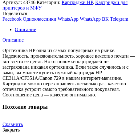
NV-
Артикул:
43746
Категории:
Картриджи HP
,
Картриджи для
Print
принтеров и МФУ
HP
Поделиться
CE311A/CF351A/Canon729
Facebook
Одноклассники
WhatsApp
WhatsApp
ВК
Telegram
Cyan
для
Описание
LJ
Color
Описание
Pro100
M175a/M175nw(1000K)
Оргтехника HP одна из самых популярных на рынке.
Надежность, производительность, хорошее качество печати —
вот за что ее ценят. Но от поломки картриджей не
застрахована никакая оргтехника. Если такое случилось и с
вами, вы можете купить нужный картридж HP
CE311A/CF351A/Canon 729 в нашем интернет-магазине.
Картриджи можно перезаправлять несколько раз. качество
отпечатка устроит самого требовательного покупателя.
Соотношение цена — качество оптимально.
Похожие товары
Сравнить
Закрыть