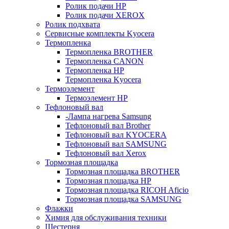
Ролик подачи HP
Ролик подачи XEROX
Ролик подхвата
Сервисные комплекты Kyocera
Термопленка
Термопленка BROTHER
Термопленка CANON
Термопленка HP
Термопленка Kyocera
Термоэлемент
Термоэлемент НР
Тефлоновый вал
-Лампа нагрева Samsung
Тефлоновый вал Brother
Тефлоновый вал KYOCERA
Тефлоновый вал SAMSUNG
Тефлоновый вал Xerox
Тормозная площадка
Тормозная площадка BROTHER
Тормозная площадка HP
Тормозная площадка RICOH Aficio
Тормозная площадка SAMSUNG
Флажки
Химия для обслуживания техники
Шестерня