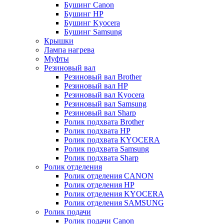
Бушинг Canon
Бушинг HP
Бушинг Kyocera
Бушинг Samsung
Крышки
Лампа нагрева
Муфты
Резиновый вал
Резиновый вал Brother
Резиновый вал HP
Резиновый вал Kyocera
Резиновый вал Samsung
Резиновый вал Sharp
Ролик подхвата Brother
Ролик подхвата HP
Ролик подхвата KYOCERA
Ролик подхвата Samsung
Ролик подхвата Sharp
Ролик отделения
Ролик отделения CANON
Ролик отделения HP
Ролик отделения KYOCERA
Ролик отделения SAMSUNG
Ролик подачи
Ролик подачи Canon