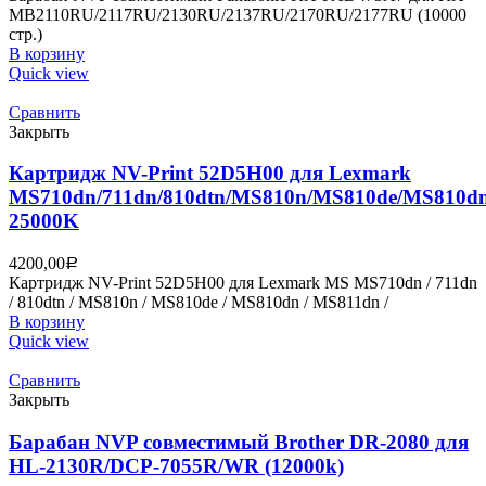
MB2110RU/2117RU/2130RU/2137RU/2170RU/2177RU (10000
стр.)
В корзину
Quick view
Сравнить
Закрыть
Картридж NV-Print 52D5H00 для Lexmark
MS710dn/711dn/810dtn/MS810n/MS810de/MS810d
25000K
4200,00
Р
Картридж NV-Print 52D5H00 для Lexmark MS MS710dn / 711dn
/ 810dtn / MS810n / MS810de / MS810dn / MS811dn /
В корзину
Quick view
Сравнить
Закрыть
Барабан NVP совместимый Brother DR-2080 для
HL-2130R/DCP-7055R/WR (12000k)