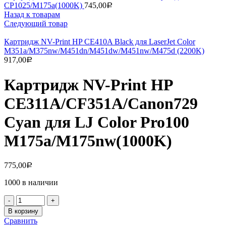
CP1025/M175a(1000K)
745,00
Р
Назад к товарам
Следующий товар
Картридж NV-Print HP CE410A Black для LaserJet Color
M351a/M375nw/M451dn/M451dw/M451nw/M475d (2200K)
917,00
Р
Картридж NV-Print HP
CE311A/CF351A/Canon729
Cyan для LJ Color Pro100
M175a/M175nw(1000K)
775,00
Р
1000 в наличии
Количество
товара
В корзину
Картридж
Сравнить