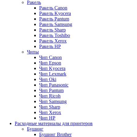
Ракель
Ракель Canon
Ракель Kyocera
Ракель Pantum
Ракель Samsung
Ракель Sharp
Ракель Toshibo
Ракель Xerox
Ракель НР
Чипы
Чип Canon
Чип Epson
Чип Kyocera
Чип Lexmark
Чип Oki
Чип Panasonic
Чип Pantum
Чип Ricoh
Чип Samsung
Чип Sharp
Чип Xerox
Чип НР
Расходные материалы для принтеров
Бушинг
Бушинг Brother