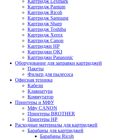
Картридж Lexmark
Картридж Pantum
Картридж Ricoh
Картридж Samsung
Картридж Sharp
Картридж Toshiba
Картридж Xerox
Картридж Сanon
Картриджи HP
Картриджи OKI
Картриджи Panasonic
Оборудование для заправки картриджей
Пакеты
Фильтр для пылесоса
Офисная техника
Кабели
Клавиатура
Коммутатор
Принтеры и МФУ
Мфу CANON
Принтеры BROTHER
Принтеры HP
Расходные материалы для картриджей
Барабаны для картриджей
Барабаны Ricoh