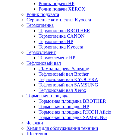
Ролик подачи HP
Ролик подачи XEROX
Ролик подхвата
Сервисные комплекты Kyocera
Термопленка
Термопленка BROTHER
Термопленка CANON
Термопленка HP
Термопленка Kyocera
Термоэлемент
Термоэлемент НР
Тефлоновый вал
-Лампа нагрева Samsung
Тефлоновый вал Brother
Тефлоновый вал KYOCERA
Тефлоновый вал SAMSUNG
Тефлоновый вал Xerox
Тормозная площадка
Тормозная площадка BROTHER
Тормозная площадка HP
Тормозная площадка RICOH Aficio
Тормозная площадка SAMSUNG
Флажки
Химия для обслуживания техники
Шестерня