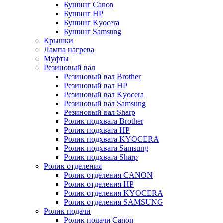
Бушинг Canon
Бушинг HP
Бушинг Kyocera
Бушинг Samsung
Крышки
Лампа нагрева
Муфты
Резиновый вал
Резиновый вал Brother
Резиновый вал HP
Резиновый вал Kyocera
Резиновый вал Samsung
Резиновый вал Sharp
Ролик подхвата Brother
Ролик подхвата HP
Ролик подхвата KYOCERA
Ролик подхвата Samsung
Ролик подхвата Sharp
Ролик отделения
Ролик отделения CANON
Ролик отделения HP
Ролик отделения KYOCERA
Ролик отделения SAMSUNG
Ролик подачи
Ролик подачи Canon