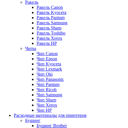
Ракель
Ракель Canon
Ракель Kyocera
Ракель Pantum
Ракель Samsung
Ракель Sharp
Ракель Toshibo
Ракель Xerox
Ракель НР
Чипы
Чип Canon
Чип Epson
Чип Kyocera
Чип Lexmark
Чип Oki
Чип Panasonic
Чип Pantum
Чип Ricoh
Чип Samsung
Чип Sharp
Чип Xerox
Чип НР
Расходные материалы для принтеров
Бушинг
Бушинг Brother