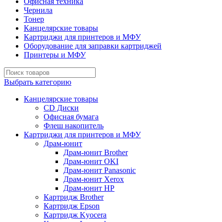
Офисная техника
Чернила
Тонер
Канцелярские товары
Картриджи для принтеров и МФУ
Оборудование для заправки картриджей
Принтеры и МФУ
Выбрать категорию
Канцелярские товары
CD Диски
Офисная бумага
Флеш накопитель
Картриджи для принтеров и МФУ
Драм-юнит
Драм-юнит Brother
Драм-юнит OKI
Драм-юнит Panasonic
Драм-юнит Xerox
Драм-юнит НР
Картридж Brother
Картридж Epson
Картридж Kyocera