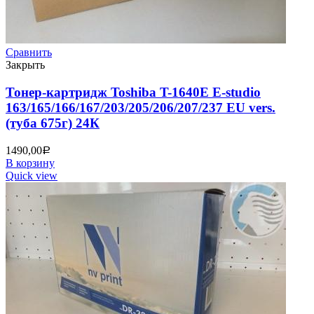
Сравнить
Закрыть
Тонер-картридж Toshiba T-1640E E-studio
163/165/166/167/203/205/206/207/237 EU vers.
(туба 675г) 24К
1490,00
Р
В корзину
Quick view