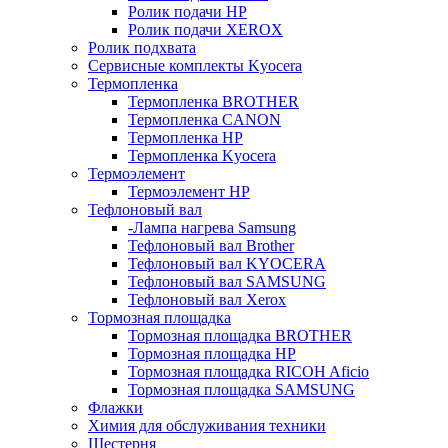
Ролик подачи HP
Ролик подачи XEROX
Ролик подхвата
Сервисные комплекты Kyocera
Термопленка
Термопленка BROTHER
Термопленка CANON
Термопленка HP
Термопленка Kyocera
Термоэлемент
Термоэлемент НР
Тефлоновый вал
-Лампа нагрева Samsung
Тефлоновый вал Brother
Тефлоновый вал KYOCERA
Тефлоновый вал SAMSUNG
Тефлоновый вал Xerox
Тормозная площадка
Тормозная площадка BROTHER
Тормозная площадка HP
Тормозная площадка RICOH Aficio
Тормозная площадка SAMSUNG
Флажки
Химия для обслуживания техники
Шестерня