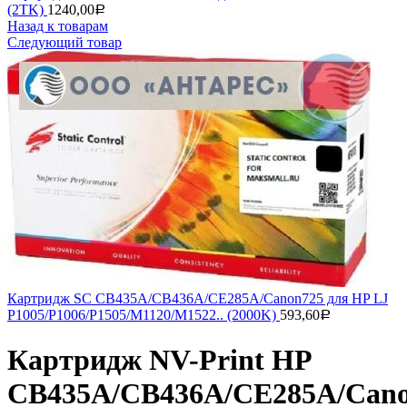
(2TK)
1240,00
Р
Назад к товарам
Следующий товар
Картридж SC CB435A/CB436A/CE285A/Canon725 для HP LJ
P1005/P1006/P1505/M1120/M1522.. (2000K)
593,60
Р
Картридж NV-Print HP
CB435A/CB436A/CE285A/Can