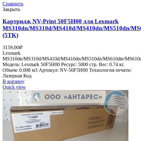
Сравнить
Закрыть
Картридж NV-Print 50F5H00 для Lexmark
MS310dn/MS310d/MS410d/MS410dn/MS510dn/MS6
(5TK)
3159,00
Р
Lexmark
MS310dn/MS310d/MS410d/MS410dn/MS510dn/MS610dte/MS610
Модель: Lexmark 50F5H00 Ресурс: 5000 стр. Вес: 0.74 кг.
Объем: 0.008 м3 Артикул: NV-50F5H00 Технология печати:
Лазерная Код
В корзину
Quick view