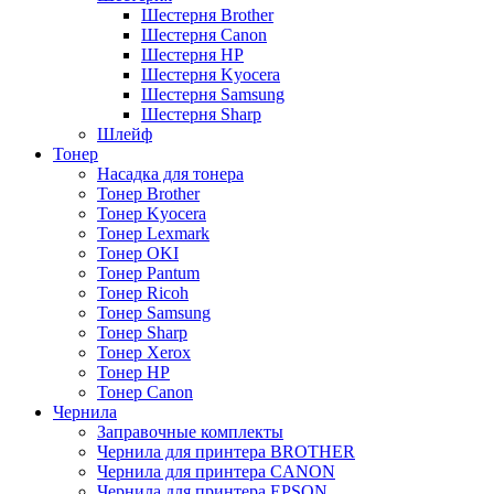
Шестерня Brother
Шестерня Canon
Шестерня HP
Шестерня Kyocera
Шестерня Samsung
Шестерня Sharp
Шлейф
Тонер
Насадка для тонера
Тонер Brother
Тонер Kyocera
Тонер Lexmark
Тонер OKI
Тонер Pantum
Тонер Ricoh
Тонер Samsung
Тонер Sharp
Тонер Xerox
Тонер НР
Тонер Саnon
Чернила
Заправочные комплекты
Чернила для принтера BROTHER
Чернила для принтера CANON
Чернила для принтера EPSON