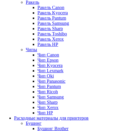
Ракель
Ракель Canon
Ракель Kyocera
Ракель Pantum
Ракель Samsung
Ракель Sharp
Ракель Toshibo
Ракель Xerox
Ракель НР
Чипы
Чип Canon
Чип Epson
Чип Kyocera
Чип Lexmark
Чип Oki
Чип Panasonic
Чип Pantum
Чип Ricoh
Чип Samsung
Чип Sharp
Чип Xerox
Чип НР
Расходные материалы для принтеров
Бушинг
Бушинг Brother