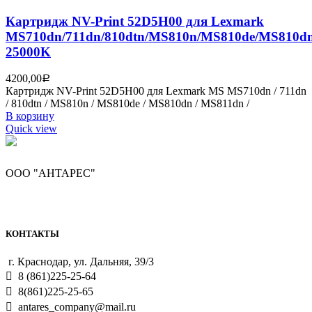
Картридж NV-Print 52D5H00 для Lexmark
MS710dn/711dn/810dtn/MS810n/MS810de/MS810d
25000K
4200,00
Р
Картридж NV-Print 52D5H00 для Lexmark MS MS710dn / 711dn
/ 810dtn / MS810n / MS810de / MS810dn / MS811dn /
В корзину
Quick view
ООО "АНТАРЕС"
КОНТАКТЫ
г. Краснодар, ул. Дальняя, 39/3
8 (861)225-25-64
8(861)225-25-65
antares_company@mail.ru