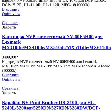
Барабан NVP совместимый Brother DR-1075 для DCP-1510R,
DCP-1512R, HL-1110R, HL-1112R, MFC-18(10000k)
В корзину
Quick view
Сравнить
Закрыть
Картридж NVP совместимый NV-60F5H00 для
Lexmark
MX310dn/MX410de/MX510de/MX511dte/MX611dhe
3499,00
Р
Картридж NVP совместимый NV-60F5H00 для Lexmark
MX310dn/MX410de/MX510de/MX511dte/MX611dhe/MX611de/
(10000k)
В корзину
Quick view
Сравнить
Закрыть
Барабан NV-Print Brother DR-3100 для HL-
5240L/5200ser/5250DN/5270DN/5280DW/DCP-