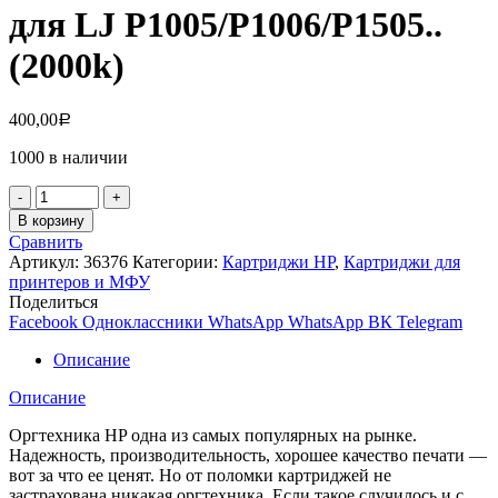
для LJ P1005/P1006/P1505..
(2000k)
400,00
Р
1000 в наличии
Количество
товара
В корзину
Картридж
Сравнить
NV-
Артикул:
36376
Категории:
Картриджи HP
,
Картриджи для
Print
принтеров и МФУ
HP
Поделиться
CB435A/CB436A/CE285A/Canon725
Facebook
Одноклассники
WhatsApp
WhatsApp
ВК
Telegram
для
LJ
Описание
P1005/P1006/P1505..
(2000k)
Описание
Оргтехника HP одна из самых популярных на рынке.
Надежность, производительность, хорошее качество печати —
вот за что ее ценят. Но от поломки картриджей не
застрахована никакая оргтехника. Если такое случилось и с