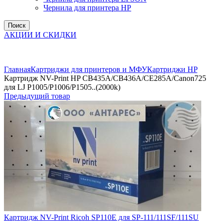
Чернила для принтера HP
Поиск
АКЦИИ И СКИДКИ
Увеличить
Главная
Картриджи для принтеров и МФУ
Картриджи HP
Картридж NV-Print HP CB435A/CB436A/CE285A/Canon725
для LJ P1005/P1006/P1505..(2000k)
Предыдущий товар
Картридж NV-Print Ricoh SP110E для SP-111/111SF/111SU