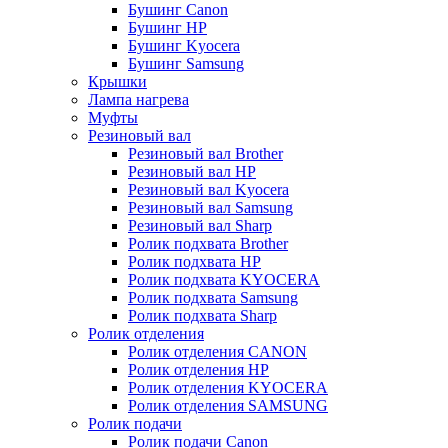
Бушинг Canon
Бушинг HP
Бушинг Kyocera
Бушинг Samsung
Крышки
Лампа нагрева
Муфты
Резиновый вал
Резиновый вал Brother
Резиновый вал HP
Резиновый вал Kyocera
Резиновый вал Samsung
Резиновый вал Sharp
Ролик подхвата Brother
Ролик подхвата HP
Ролик подхвата KYOCERA
Ролик подхвата Samsung
Ролик подхвата Sharp
Ролик отделения
Ролик отделения CANON
Ролик отделения HP
Ролик отделения KYOCERA
Ролик отделения SAMSUNG
Ролик подачи
Ролик подачи Canon