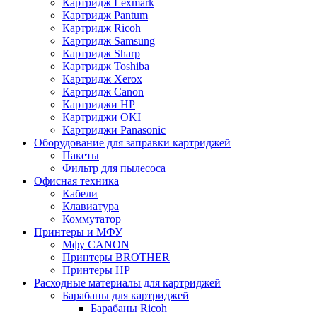
Картридж Lexmark
Картридж Pantum
Картридж Ricoh
Картридж Samsung
Картридж Sharp
Картридж Toshiba
Картридж Xerox
Картридж Сanon
Картриджи HP
Картриджи OKI
Картриджи Panasonic
Оборудование для заправки картриджей
Пакеты
Фильтр для пылесоса
Офисная техника
Кабели
Клавиатура
Коммутатор
Принтеры и МФУ
Мфу CANON
Принтеры BROTHER
Принтеры HP
Расходные материалы для картриджей
Барабаны для картриджей
Барабаны Ricoh