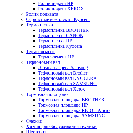
Ролик подачи HP
Ролик подачи XEROX
Ролик подхвата
Сервисные комплекты Kyocera
Термопленка
Термопленка BROTHER
Термопленка CANON
Термопленка HP
Термопленка Kyocera
Термоэлемент
Термоэлемент НР
Тефлоновый вал
-Лампа нагрева Samsung
Тефлоновый вал Brother
Тефлоновый вал KYOCERA
Тефлоновый вал SAMSUNG
Тефлоновый вал Xerox
Тормозная площадка
Тормозная площадка BROTHER
Тормозная площадка HP
Тормозная площадка RICOH Aficio
Тормозная площадка SAMSUNG
Флажки
Химия для обслуживания техники
Шестерня