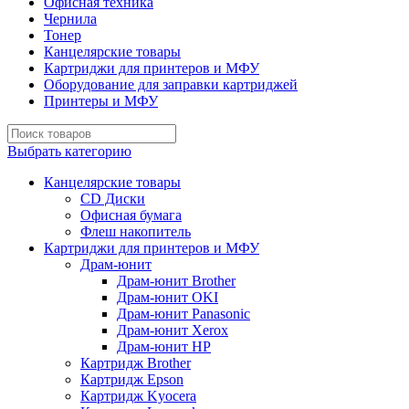
Офисная техника
Чернила
Тонер
Канцелярские товары
Картриджи для принтеров и МФУ
Оборудование для заправки картриджей
Принтеры и МФУ
Выбрать категорию
Канцелярские товары
CD Диски
Офисная бумага
Флеш накопитель
Картриджи для принтеров и МФУ
Драм-юнит
Драм-юнит Brother
Драм-юнит OKI
Драм-юнит Panasonic
Драм-юнит Xerox
Драм-юнит НР
Картридж Brother
Картридж Epson
Картридж Kyocera