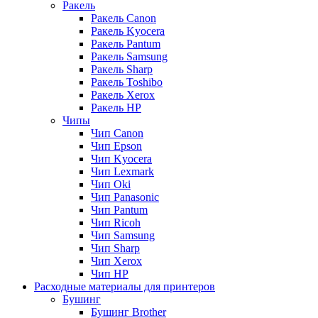
Ракель
Ракель Canon
Ракель Kyocera
Ракель Pantum
Ракель Samsung
Ракель Sharp
Ракель Toshibo
Ракель Xerox
Ракель НР
Чипы
Чип Canon
Чип Epson
Чип Kyocera
Чип Lexmark
Чип Oki
Чип Panasonic
Чип Pantum
Чип Ricoh
Чип Samsung
Чип Sharp
Чип Xerox
Чип НР
Расходные материалы для принтеров
Бушинг
Бушинг Brother