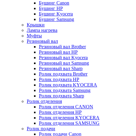
Бушинг Canon
Бушинг HP
Бушинг Kyocera
Бушинг Samsung
Крышки
Лампа нагрева
Муфты
Резиновый вал
Резиновый вал Brother
Резиновый вал HP
Резиновый вал Kyocera
Резиновый вал Samsung
Резиновый вал Sharp
Ролик подхвата Brother
Ролик подхвата HP
Ролик подхвата KYOCERA
Ролик подхвата Samsung
Ролик подхвата Sharp
Ролик отделения
Ролик отделения CANON
Ролик отделения HP
Ролик отделения KYOCERA
Ролик отделения SAMSUNG
Ролик подачи
Ролик подачи Canon