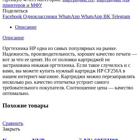
Print
принтеров и МФУ
CF256A
Поделиться
для
Facebook
Одноклассники
WhatsApp
WhatsApp
ВК
Telegram
HP
LaserJet
Описание
M436n/M436nda/M433A
(7400К)
Описание
Оргтехника HP одна из самых популярных на рынке.
Надежность, производительность, хорошее качество печати —
вот за что ее ценят. Но от поломки картриджей не
застрахована никакая оргтехника. Если такое случилось и с
вами, вы можете купить нужный картридж HP CF256A в
нашем интернет-магазине. Картриджи можно перезаправлять
несколько раз. качество отпечатка устроит самого
требовательного покупателя. Соотношение цена — качество
оптимально.
Похожие товары
Сравнить
Закрыть