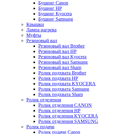
Бушинг Canon
Бушинг HP
Бушинг Kyocera
Бушинг Samsung
Крышки
Лампа нагрева
Муфты
Резиновый вал
Резиновый вал Brother
Резиновый вал HP
Резиновый вал Kyocera
Резиновый вал Samsung
Резиновый вал Sharp
Ролик подхвата Brother
Ролик подхвата HP
Ролик подхвата KYOCERA
Ролик подхвата Samsung
Ролик подхвата Sharp
Ролик отделения
Ролик отделения CANON
Ролик отделения HP
Ролик отделения KYOCERA
Ролик отделения SAMSUNG
Ролик подачи
Ролик подачи Canon