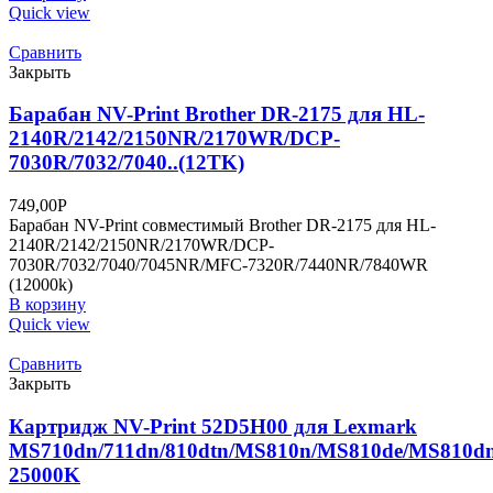
Quick view
Сравнить
Закрыть
Барабан NV-Print Brother DR-2175 для HL-
2140R/2142/2150NR/2170WR/DCP-
7030R/7032/7040..(12TK)
749,00
Р
Барабан NV-Print совместимый Brother DR-2175 для HL-
2140R/2142/2150NR/2170WR/DCP-
7030R/7032/7040/7045NR/MFC-7320R/7440NR/7840WR
(12000k)
В корзину
Quick view
Сравнить
Закрыть
Картридж NV-Print 52D5H00 для Lexmark
MS710dn/711dn/810dtn/MS810n/MS810de/MS810d
25000K