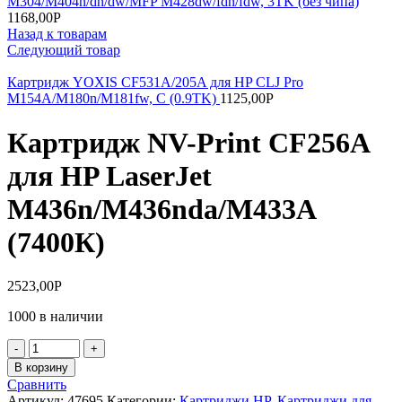
M304/M404n/dn/dw/MFP M428dw/fdn/fdw, 3TK (без чипа)
1168,00
Р
Назад к товарам
Следующий товар
Картридж YOXIS CF531A/205A для HP CLJ Pro
M154A/M180n/M181fw, C (0.9TK)
1125,00
Р
Картридж NV-Print CF256A
для HP LaserJet
M436n/M436nda/M433A
(7400К)
2523,00
Р
1000 в наличии
Количество
товара
В корзину
Картридж
Сравнить
NV-
Артикул:
47695
Категории:
Картриджи HP
,
Картриджи для