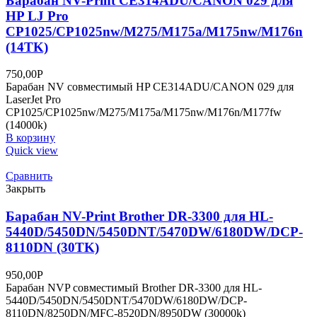
Барабан NV-Print CE314ADU/CANON 029 для
HP LJ Pro
CP1025/CP1025nw/M275/M175a/M175nw/M176n
(14TK)
750,00
Р
Барабан NV совместимый HP CE314ADU/CANON 029 для
LaserJet Pro
CP1025/CP1025nw/M275/M175a/M175nw/M176n/M177fw
(14000k)
В корзину
Quick view
Сравнить
Закрыть
Барабан NV-Print Brother DR-3300 для HL-
5440D/5450DN/5450DNT/5470DW/6180DW/DCP-
8110DN (30TK)
950,00
Р
Барабан NVP совместимый Brother DR-3300 для HL-
5440D/5450DN/5450DNT/5470DW/6180DW/DCP-
8110DN/8250DN/MFC-8520DN/8950DW (30000k)