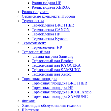
Ролик подачи HP
Ролик подачи XEROX
Ролик подхвата
Сервисные комплекты Kyocera
Термопленка
Термопленка BROTHER
Термопленка CANON
Термопленка HP
Термопленка Kyocera
Термоэлемент
Термоэлемент НР
Тефлоновый вал
-Лампа нагрева Samsung
Тефлоновый вал Brother
Тефлоновый вал KYOCERA
Тефлоновый вал SAMSUNG
Тефлоновый вал Xerox
Тормозная площадка
Тормозная площадка BROTHER
Тормозная площадка HP
Тормозная площадка RICOH Aficio
Тормозная площадка SAMSUNG
Флажки
Химия для обслуживания техники
Шестерня