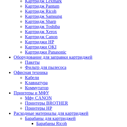
Картридж Lexmark
Картридж Pantum
Картридж Ricoh
Картридж Samsung
Картридж Sharp
Картридж Toshiba
Картридж Xerox
Картридж Сanon
Картриджи HP
Картриджи OKI
Картриджи Panasonic
Оборудование для заправки картриджей
Пакеты
Фильтр для пылесоса
Офисная техника
Кабели
Клавиатура
Коммутатор
Принтеры и МФУ
Мфу CANON
Принтеры BROTHER
Принтеры HP
Расходные материалы для картриджей
Барабаны для картриджей
Барабаны Ricoh