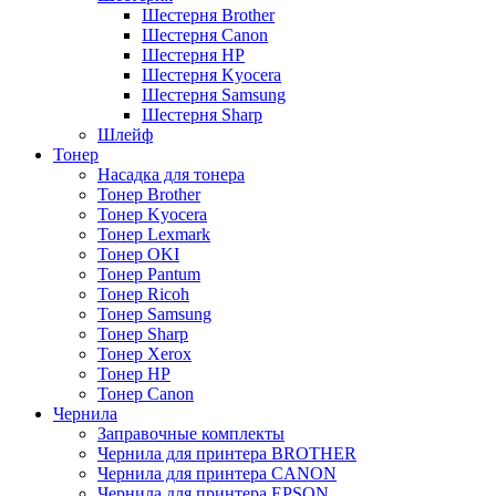
Шестерня Brother
Шестерня Canon
Шестерня HP
Шестерня Kyocera
Шестерня Samsung
Шестерня Sharp
Шлейф
Тонер
Насадка для тонера
Тонер Brother
Тонер Kyocera
Тонер Lexmark
Тонер OKI
Тонер Pantum
Тонер Ricoh
Тонер Samsung
Тонер Sharp
Тонер Xerox
Тонер НР
Тонер Саnon
Чернила
Заправочные комплекты
Чернила для принтера BROTHER
Чернила для принтера CANON
Чернила для принтера EPSON