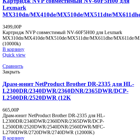
Картридж NVP совместимый NV-60F5H00 для
Lexmark
MX310dn/MX410de/MX510de/MX511dte/MX611dhe
3499,00
Р
Картридж NVP совместимый NV-60F5H00 для Lexmark
MX310dn/MX410de/MX510de/MX511dte/MX611dhe/MX611de/
(10000k)
В корзину
Quick view
Сравнить
Закрыть
Драм-юнит NetProduct Brother DR-2335 для HL-
L2300DR/2340DWR/2360DNR/2365DWR/DCP-
L2500DR/2520DWR (12K
665,00
Р
Драм-юнит NetProduct Brother DR-2335 для HL-
L2300DR/2340DWR/2360DNR/2365DWR/DCP-
L2500DR/2520DWR/2540DNR/2560DWR/MFC-
L2700DWR/2720DWR/2740DWR (12000K)
В корзину