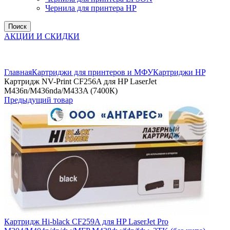
Чернила для принтера HP
Поиск
АКЦИИ И СКИДКИ
Увеличить
Главная
Картриджи для принтеров и МФУ
Картриджи HP
Картридж NV-Print CF256A для HP LaserJet
M436n/M436nda/M433A (7400К)
Предыдущий товар
Картридж Hi-black CF259A для HP LaserJet Pro