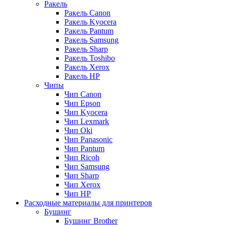
Ракель
Ракель Canon
Ракель Kyocera
Ракель Pantum
Ракель Samsung
Ракель Sharp
Ракель Toshibo
Ракель Xerox
Ракель НР
Чипы
Чип Canon
Чип Epson
Чип Kyocera
Чип Lexmark
Чип Oki
Чип Panasonic
Чип Pantum
Чип Ricoh
Чип Samsung
Чип Sharp
Чип Xerox
Чип НР
Расходные материалы для принтеров
Бушинг
Бушинг Brother