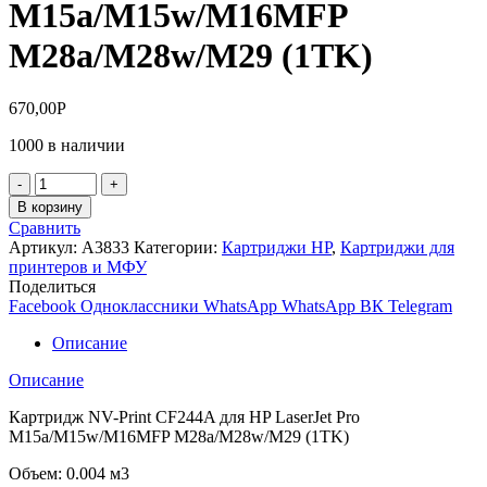
M15a/M15w/M16MFP
M28a/M28w/M29 (1TK)
670,00
Р
1000 в наличии
Количество
товара
В корзину
Картридж
Сравнить
NV-
Артикул:
A3833
Категории:
Картриджи HP
,
Картриджи для
Print
принтеров и МФУ
CF244A
Поделиться
для
Facebook
Одноклассники
WhatsApp
WhatsApp
ВК
Telegram
HP
LaserJet
Описание
Pro
M15a/M15w/M16MFP
Описание
M28a/M28w/M29
(1TK)
Картридж NV-Print CF244A для HP LaserJet Pro
M15a/M15w/M16MFP M28a/M28w/M29 (1TK)
Объем: 0.004 м3