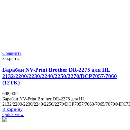
КОНТАКТЫ
г. Краснодар, ул. Дальняя, 39/3
8 (861)225-25-64
8(861)225-25-65
antares_company@mail.ru
РЕЖИМ РАБОТЫ:
пн-чт 9:00-18:00
пт 9:00-17:00
Каталог
Магазин
Заправка картриджей
Ремонт
оргтехники