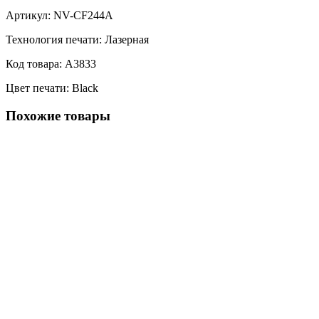
Артикул: NV-CF244A
Технология печати: Лазерная
Код товара: A3833
Цвет печати: Black
Похожие товары
Сравнить
Закрыть
Драм-юнит NetProduct CE314A для HP CLJ
CP1025/CP1025nw/M175/176/177/275 (14TK)
999,00
Р
Драм-юнит NetProduct (N-CE314A) для HP CLJ
CP1025/CP1025nw/M175/176/177/275, 14K/7K
В корзину
Quick view
Сравнить