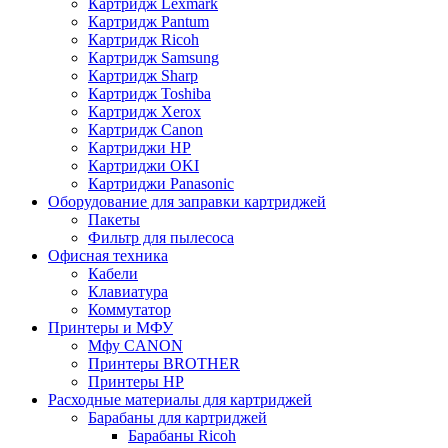
Картридж Lexmark
Картридж Pantum
Картридж Ricoh
Картридж Samsung
Картридж Sharp
Картридж Toshiba
Картридж Xerox
Картридж Сanon
Картриджи HP
Картриджи OKI
Картриджи Panasonic
Оборудование для заправки картриджей
Пакеты
Фильтр для пылесоса
Офисная техника
Кабели
Клавиатура
Коммутатор
Принтеры и МФУ
Мфу CANON
Принтеры BROTHER
Принтеры HP
Расходные материалы для картриджей
Барабаны для картриджей
Барабаны Ricoh