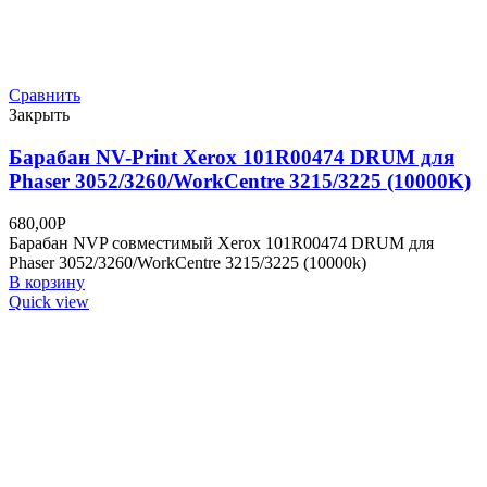
Сравнить
Закрыть
Барабан NV-Print Brother DR-2335 для HL-
L2300DR/2340DWR/2360DNR/2365DWR/DCP-
L2500DR/2520DWR (12TK)
859,00
Р
Барабан NVP совместимый Brother DR-2335 для HL-
L2300DR/2340DWR/2360DNR/2365DWR/DCP-
L2500DR/2520DWR/2540DNR/2560DWR/MFC-
L2700DWR/2720DWR/2740DWR (12000k)
В корзину
Quick view