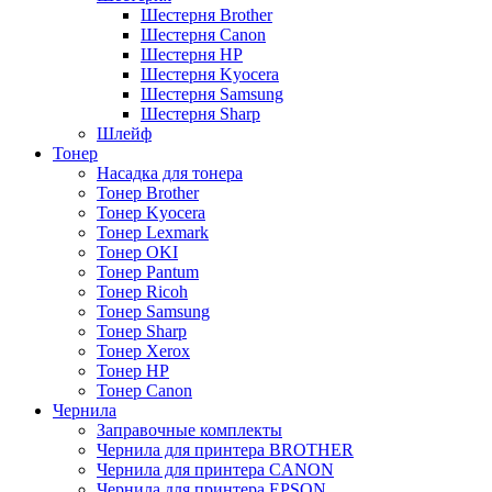
Шестерня Brother
Шестерня Canon
Шестерня HP
Шестерня Kyocera
Шестерня Samsung
Шестерня Sharp
Шлейф
Тонер
Насадка для тонера
Тонер Brother
Тонер Kyocera
Тонер Lexmark
Тонер OKI
Тонер Pantum
Тонер Ricoh
Тонер Samsung
Тонер Sharp
Тонер Xerox
Тонер НР
Тонер Саnon
Чернила
Заправочные комплекты
Чернила для принтера BROTHER
Чернила для принтера CANON
Чернила для принтера EPSON