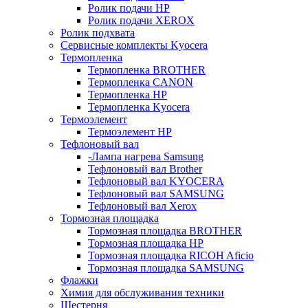
Ролик подачи HP
Ролик подачи XEROX
Ролик подхвата
Сервисные комплекты Kyocera
Термопленка
Термопленка BROTHER
Термопленка CANON
Термопленка HP
Термопленка Kyocera
Термоэлемент
Термоэлемент НР
Тефлоновый вал
-Лампа нагрева Samsung
Тефлоновый вал Brother
Тефлоновый вал KYOCERA
Тефлоновый вал SAMSUNG
Тефлоновый вал Xerox
Тормозная площадка
Тормозная площадка BROTHER
Тормозная площадка HP
Тормозная площадка RICOH Aficio
Тормозная площадка SAMSUNG
Флажки
Химия для обслуживания техники
Шестерня