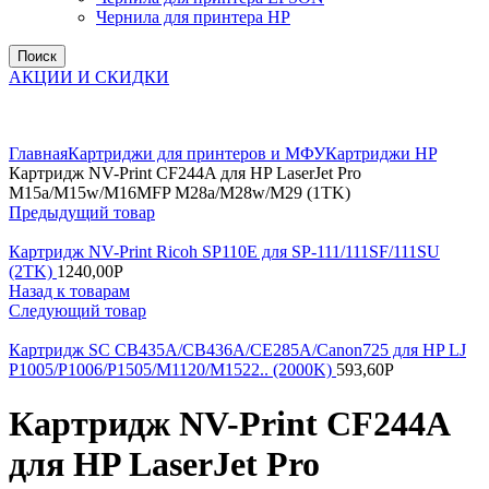
Чернила для принтера HP
Поиск
АКЦИИ И СКИДКИ
Увеличить
Главная
Картриджи для принтеров и МФУ
Картриджи HP
Картридж NV-Print CF244A для HP LaserJet Pro
M15a/M15w/M16MFP M28a/M28w/M29 (1TK)
Предыдущий товар
Картридж NV-Print Ricoh SP110E для SP-111/111SF/111SU
(2TK)
1240,00
Р
Назад к товарам
Следующий товар
Картридж SC CB435A/CB436A/CE285A/Canon725 для HP LJ
P1005/P1006/P1505/M1120/M1522.. (2000K)
593,60
Р
Картридж NV-Print CF244A
для HP LaserJet Pro