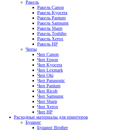
Ракель
Ракель Canon
Ракель Kyocera
Ракель Pantum
Ракель Samsung
Ракель Sharp
Ракель Toshibo
Ракель Xerox
Ракель НР
Чипы
Чип Canon
Чип Epson
Чип Kyocera
Чип Lexmark
Чип Oki
Чип Panasonic
Чип Pantum
Чип Ricoh
Чип Samsung
Чип Sharp
Чип Xerox
Чип НР
Расходные материалы для принтеров
Бушинг
Бушинг Brother