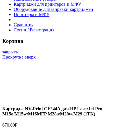
1000 в наличии
Количество
товара
В корзину
Картридж
Сравнить
NV-
Print
CF244A
для
HP
LaserJet
Pro
M15a/M15w/M16MFP
M28a/M28w/M29
(1TK)