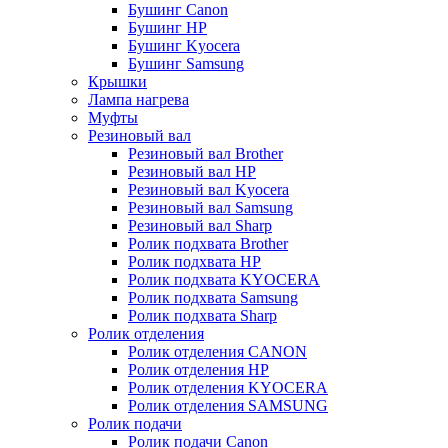
Бушинг Canon
Бушинг HP
Бушинг Kyocera
Бушинг Samsung
Крышки
Лампа нагрева
Муфты
Резиновый вал
Резиновый вал Brother
Резиновый вал HP
Резиновый вал Kyocera
Резиновый вал Samsung
Резиновый вал Sharp
Ролик подхвата Brother
Ролик подхвата HP
Ролик подхвата KYOCERA
Ролик подхвата Samsung
Ролик подхвата Sharp
Ролик отделения
Ролик отделения CANON
Ролик отделения HP
Ролик отделения KYOCERA
Ролик отделения SAMSUNG
Ролик подачи
Ролик подачи Canon