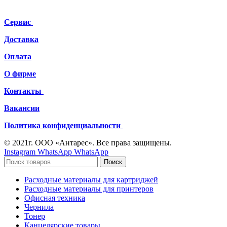
Оборудование для заправки картриджей
Принтеры и МФУ
Сравнить
Логин / Регистрация
Корзина
закрыть
Прокрутка вверх
Картридж NV-Print CF244A для HP LaserJet Pro
M15a/M15w/M16MFP M28a/M28w/M29 (1TK)
670,00
Р