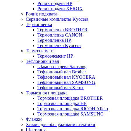
Ролик подачи HP
Ролик подачи XEROX
Ролик подхвата
Сервисные комплекты Kyocera
Термопленка
Термопленка BROTHER
Термопленка CANON
Термопленка HP
Термопленка Kyocera
Термоэлемент
Термоэлемент НР
Тефлоновый вал
-Лампа нагрева Samsung
Тефлоновый вал Brother
Тефлоновый вал KYOCERA
Тефлоновый вал SAMSUNG
Тефлоновый вал Xerox
Тормозная площадка
Тормозная площадка BROTHER
Тормозная площадка HP
Тормозная площадка RICOH Aficio
Тормозная площадка SAMSUNG
Флажки
Химия для обслуживания техники
Шестерня