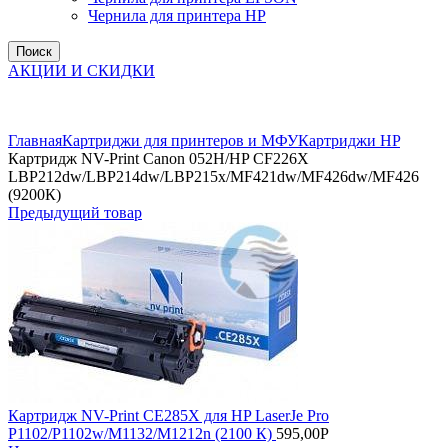
Чернила для принтера HP
Поиск
АКЦИИ И СКИДКИ
Увеличить
Главная
Картриджи для принтеров и МФУ
Картриджи HP
Картридж NV-Print Canon 052H/HP CF226X
LBP212dw/LBP214dw/LBP215x/MF421dw/MF426dw/MF426
(9200К)
Предыдущий товар
Картридж NV-Print CE285X для HP LaserJe Pro
P1102/P1102w/M1132/M1212n (2100 К)
595,00
Р