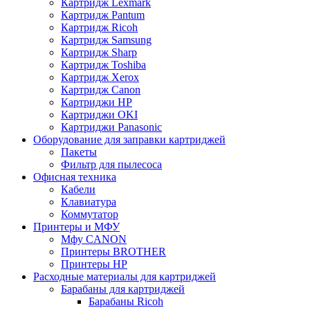
Картридж Lexmark
Картридж Pantum
Картридж Ricoh
Картридж Samsung
Картридж Sharp
Картридж Toshiba
Картридж Xerox
Картридж Сanon
Картриджи HP
Картриджи OKI
Картриджи Panasonic
Оборудование для заправки картриджей
Пакеты
Фильтр для пылесоса
Офисная техника
Кабели
Клавиатура
Коммутатор
Принтеры и МФУ
Мфу CANON
Принтеры BROTHER
Принтеры HP
Расходные материалы для картриджей
Барабаны для картриджей
Барабаны Ricoh