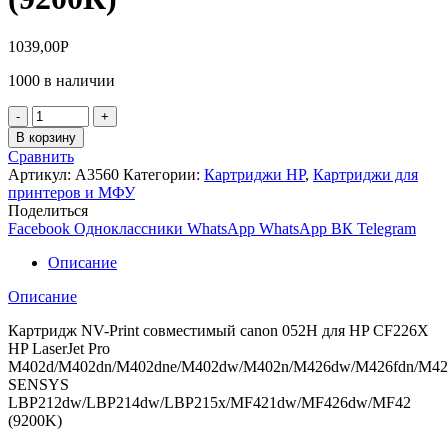
1039,00
Р
1000 в наличии
Количество
товара
В корзину
Картридж
Сравнить
NV-
Артикул:
А3560
Категории:
Картриджи HP
,
Картриджи для
Print
принтеров и МФУ
Canon
Поделиться
052H/HP
Facebook
Одноклассники
WhatsApp
WhatsApp
ВК
Telegram
CF226X
LBP212dw/LBP214dw/LBP215x/MF421dw/MF426dw/MF426
Описание
(9200К)
Описание
Картридж NV-Print совместимый canon 052H для HP CF226X
HP LaserJet Pro
M402d/M402dn/M402dne/M402dw/M402n/M426dw/M426fdn/M426
SENSYS
LBP212dw/LBP214dw/LBP215x/MF421dw/MF426dw/MF42
(9200K)