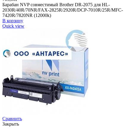
Барабан NVP совместимый Brother DR-2075 для HL-
2030R/40R/70NR/FAX-2825R/2920R/DCP-7010R/25R/MFC-
7420R/7820NR (12000k)
В корзину
Quick view
Сравнить
Закрыть