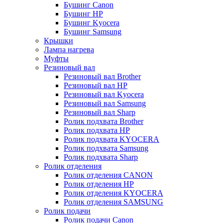
Бушинг Canon
Бушинг HP
Бушинг Kyocera
Бушинг Samsung
Крышки
Лампа нагрева
Муфты
Резиновый вал
Резиновый вал Brother
Резиновый вал HP
Резиновый вал Kyocera
Резиновый вал Samsung
Резиновый вал Sharp
Ролик подхвата Brother
Ролик подхвата HP
Ролик подхвата KYOCERA
Ролик подхвата Samsung
Ролик подхвата Sharp
Ролик отделения
Ролик отделения CANON
Ролик отделения HP
Ролик отделения KYOCERA
Ролик отделения SAMSUNG
Ролик подачи
Ролик подачи Canon