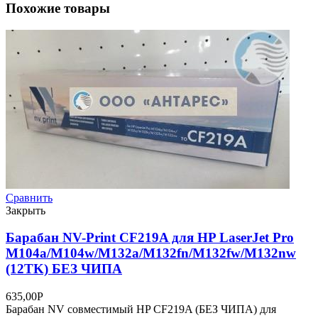
Похожие товары
Сравнить
Закрыть
Барабан NV-Print CF219A для HP LaserJet Pro
M104a/M104w/M132a/M132fn/M132fw/M132nw
(12TK) БЕЗ ЧИПА
635,00
Р
Барабан NV совместимый HP CF219A (БЕЗ ЧИПА) для