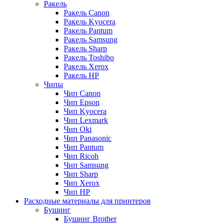
Ракель
Ракель Canon
Ракель Kyocera
Ракель Pantum
Ракель Samsung
Ракель Sharp
Ракель Toshibo
Ракель Xerox
Ракель НР
Чипы
Чип Canon
Чип Epson
Чип Kyocera
Чип Lexmark
Чип Oki
Чип Panasonic
Чип Pantum
Чип Ricoh
Чип Samsung
Чип Sharp
Чип Xerox
Чип НР
Расходные материалы для принтеров
Бушинг
Бушинг Brother