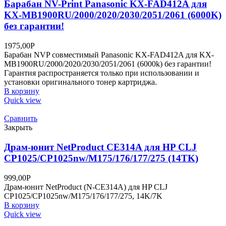
Барабан NV-Print Panasonic KX-FAD412A для
KX-MB1900RU/2000/2020/2030/2051/2061 (6000K)
без гарантии!
1975,00
Р
Барабан NVP совместимый Panasonic KX-FAD412A для KX-
MB1900RU/2000/2020/2030/2051/2061 (6000k) без гарантии!
Гарантия распространяется только при использовании и
установки оригинального тонер картриджа.
В корзину
Quick view
Сравнить
Закрыть
Драм-юнит NetProduct CE314A для HP CLJ
CP1025/CP1025nw/M175/176/177/275 (14TK)
999,00
Р
Драм-юнит NetProduct (N-CE314A) для HP CLJ
CP1025/CP1025nw/M175/176/177/275, 14K/7K
В корзину
Quick view