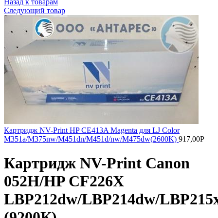
Назад к товарам
Следующий товар
Картридж NV-Print HP CE413A Magenta для LJ Color
M351a/M375nw/M451dn/M451d/nw/M475dw(2600K)
917,00
Р
Картридж NV-Print Canon
052H/HP CF226X
LBP212dw/LBP214dw/LBP215
(9200К)