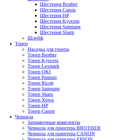
Шестерня Brother
Шестерня Canon
Шестерня HP
Шестерня Kyocera
Шестерня Samsung
Шестерня Sharp
Шлейф
Тонер
Насадка для тонера
Тонер Brother
Тонер Kyocera
Тонер Lexmark
Тонер OKI
Тонер Pantum
Тонер Ricoh
Тонер Samsung
Тонер Sharp
Тонер Xerox
Тонер НР
Тонер Саnon
Чернила
Заправочные комплекты
Чернила для принтера BROTHER
Чернила для принтера CANON
Чернила для принтера EPSON