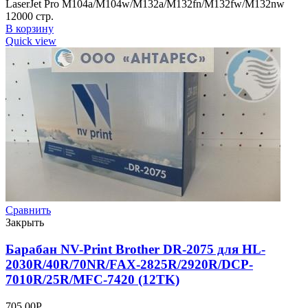
LaserJet Pro M104a/M104w/M132a/M132fn/M132fw/M132nw
12000 стр.
В корзину
Quick view
Сравнить
Закрыть
Барабан NV-Print Brother DR-2075 для HL-
2030R/40R/70NR/FAX-2825R/2920R/DCP-
7010R/25R/MFC-7420 (12TK)
705,00
Р