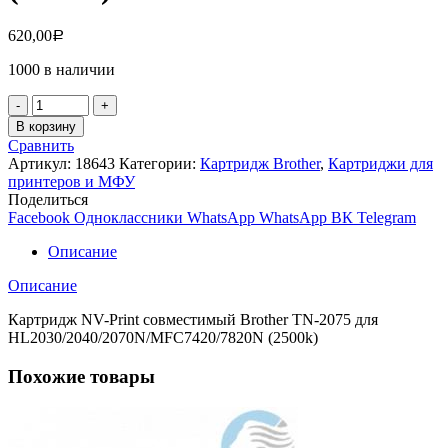
620,00
Р
1000 в наличии
Количество
товара
В корзину
Картридж
Сравнить
NV-
Артикул:
18643
Категории:
Картридж Brother
,
Картриджи для
Print
принтеров и МФУ
Brother
Поделиться
TN-
Facebook
Одноклассники
WhatsApp
WhatsApp
ВК
Telegram
2075
для
Описание
HL2030/2040/2070N/MFC7420/7820N
(2500k)
Описание
Картридж NV-Print совместимый Brother TN-2075 для
HL2030/2040/2070N/MFC7420/7820N (2500k)
Похожие товары