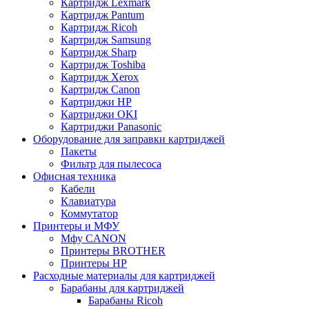
Картридж Lexmark
Картридж Pantum
Картридж Ricoh
Картридж Samsung
Картридж Sharp
Картридж Toshiba
Картридж Xerox
Картридж Сanon
Картриджи HP
Картриджи OKI
Картриджи Panasonic
Оборудование для заправки картриджей
Пакеты
Фильтр для пылесоса
Офисная техника
Кабели
Клавиатура
Коммутатор
Принтеры и МФУ
Мфу CANON
Принтеры BROTHER
Принтеры HP
Расходные материалы для картриджей
Барабаны для картриджей
Барабаны Ricoh