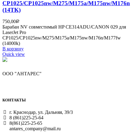
CP1025/CP1025nw/M275/M175a/M175nw/M176n
(14TK)
750,00
Р
Барабан NV совместимый HP CE314ADU/CANON 029 для
LaserJet Pro
CP1025/CP1025nw/M275/M175a/M175nw/M176n/M177fw
(14000k)
В корзину
Quick view
ООО "АНТАРЕС"
КОНТАКТЫ
г. Краснодар, ул. Дальняя, 39/3
8 (861)225-25-64
8(861)225-25-65
antares_company@mail.ru