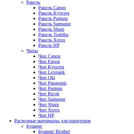
Ракель
Ракель Canon
Ракель Kyocera
Ракель Pantum
Ракель Samsung
Ракель Sharp
Ракель Toshibo
Ракель Xerox
Ракель НР
Чипы
Чип Canon
Чип Epson
Чип Kyocera
Чип Lexmark
Чип Oki
Чип Panasonic
Чип Pantum
Чип Ricoh
Чип Samsung
Чип Sharp
Чип Xerox
Чип НР
Расходные материалы для принтеров
Бушинг
Бушинг Brother