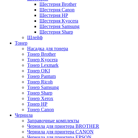
Шестерня Brother
Шестерня Canon
Шестерня HP
Шестерня Kyocera
Шестерня Samsung
Шестерня Sharp
Шлейф
Тонер
Насадка для тонера
Тонер Brother
Тонер Kyocera
Тонер Lexmark
Тонер OKI
Тонер Pantum
Тонер Ricoh
Тонер Samsung
Тонер Sharp
Тонер Xerox
Тонер НР
Тонер Саnon
Чернила
Заправочные комплекты
Чернила для принтера BROTHER
Чернила для принтера CANON
Чернила для принтера EPSON