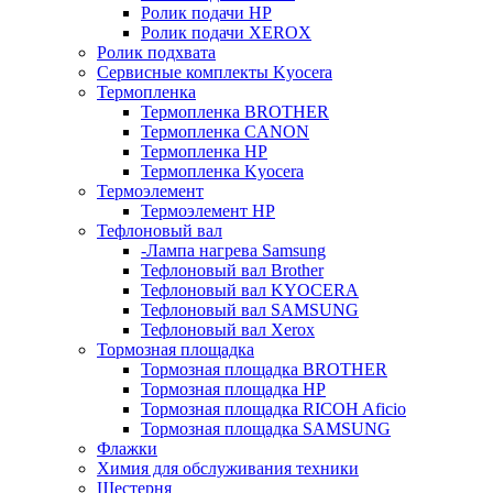
Ролик подачи HP
Ролик подачи XEROX
Ролик подхвата
Сервисные комплекты Kyocera
Термопленка
Термопленка BROTHER
Термопленка CANON
Термопленка HP
Термопленка Kyocera
Термоэлемент
Термоэлемент НР
Тефлоновый вал
-Лампа нагрева Samsung
Тефлоновый вал Brother
Тефлоновый вал KYOCERA
Тефлоновый вал SAMSUNG
Тефлоновый вал Xerox
Тормозная площадка
Тормозная площадка BROTHER
Тормозная площадка HP
Тормозная площадка RICOH Aficio
Тормозная площадка SAMSUNG
Флажки
Химия для обслуживания техники
Шестерня