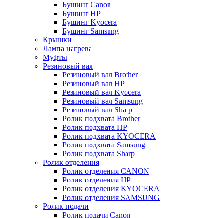
Бушинг Canon
Бушинг HP
Бушинг Kyocera
Бушинг Samsung
Крышки
Лампа нагрева
Муфты
Резиновый вал
Резиновый вал Brother
Резиновый вал HP
Резиновый вал Kyocera
Резиновый вал Samsung
Резиновый вал Sharp
Ролик подхвата Brother
Ролик подхвата HP
Ролик подхвата KYOCERA
Ролик подхвата Samsung
Ролик подхвата Sharp
Ролик отделения
Ролик отделения CANON
Ролик отделения HP
Ролик отделения KYOCERA
Ролик отделения SAMSUNG
Ролик подачи
Ролик подачи Canon