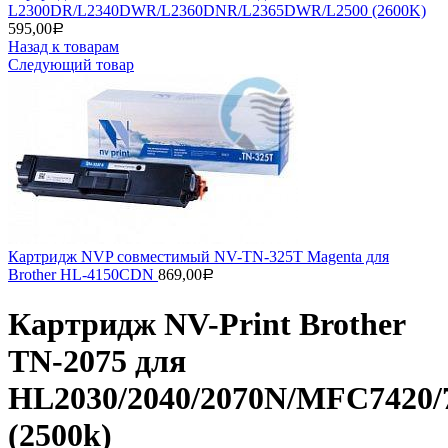
L2300DR/L2340DWR/L2360DNR/L2365DWR/L2500 (2600K)
595,00
Р
Назад к товарам
Следующий товар
Картридж NVP совместимый NV-TN-325T Magenta для
Brother HL-4150CDN
869,00
Р
Картридж NV-Print Brother
TN-2075 для
HL2030/2040/2070N/MFC7420/
(2500k)