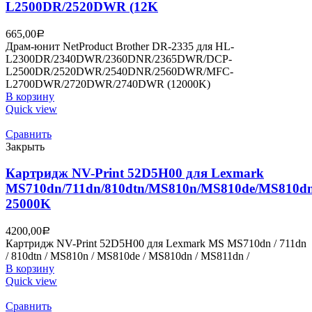
L2500DR/2520DWR (12K
665,00
Р
Драм-юнит NetProduct Brother DR-2335 для HL-
L2300DR/2340DWR/2360DNR/2365DWR/DCP-
L2500DR/2520DWR/2540DNR/2560DWR/MFC-
L2700DWR/2720DWR/2740DWR (12000K)
В корзину
Quick view
Сравнить
Закрыть
Картридж NV-Print 52D5H00 для Lexmark
MS710dn/711dn/810dtn/MS810n/MS810de/MS810d
25000K
4200,00
Р
Картридж NV-Print 52D5H00 для Lexmark MS MS710dn / 711dn
/ 810dtn / MS810n / MS810de / MS810dn / MS811dn /
В корзину
Quick view
Сравнить