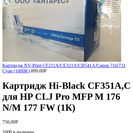
Картридж NV-Print CF211A/CE321A/CB541A/Canon 716/731
Cyan (1600K)
899,00
Р
Картридж Hi-Black CF351A,C
для HP CLJ Pro MFP M 176
N/M 177 FW (1К)
750,00
Р
1000 в наличии