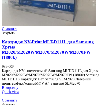
Сравнить
Закрыть
Картридж NV-Print MLT-D111L для Samsung
Xpress
M2020/M2020W/M2070/M2070W/M2070FW
(1800k)
939,00
Р
Картридж NV совместимый Samsung MLT-D111L для Xpress
M2020/M2020W/M2070/M2070W/M2070FW (1800k) Samsung
MLTD111S Картридж Нет Samsung SLM2020 Лазерный
принтер/факс/копир/МФУ A4 Samsung SLM2070
В корзину
Quick view
Сравнить
Закрыть