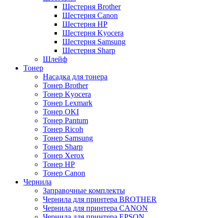
Шестерня Brother
Шестерня Canon
Шестерня HP
Шестерня Kyocera
Шестерня Samsung
Шестерня Sharp
Шлейф
Тонер
Насадка для тонера
Тонер Brother
Тонер Kyocera
Тонер Lexmark
Тонер OKI
Тонер Pantum
Тонер Ricoh
Тонер Samsung
Тонер Sharp
Тонер Xerox
Тонер НР
Тонер Саnon
Чернила
Заправочные комплекты
Чернила для принтера BROTHER
Чернила для принтера CANON
Чернила для принтера EPSON