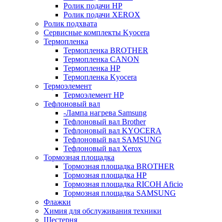
Ролик подачи HP
Ролик подачи XEROX
Ролик подхвата
Сервисные комплекты Kyocera
Термопленка
Термопленка BROTHER
Термопленка CANON
Термопленка HP
Термопленка Kyocera
Термоэлемент
Термоэлемент НР
Тефлоновый вал
-Лампа нагрева Samsung
Тефлоновый вал Brother
Тефлоновый вал KYOCERA
Тефлоновый вал SAMSUNG
Тефлоновый вал Xerox
Тормозная площадка
Тормозная площадка BROTHER
Тормозная площадка HP
Тормозная площадка RICOH Aficio
Тормозная площадка SAMSUNG
Флажки
Химия для обслуживания техники
Шестерня