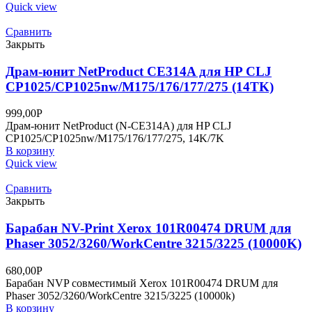
Quick view
Сравнить
Закрыть
Драм-юнит NetProduct CE314A для HP CLJ
CP1025/CP1025nw/M175/176/177/275 (14TK)
999,00
Р
Драм-юнит NetProduct (N-CE314A) для HP CLJ
CP1025/CP1025nw/M175/176/177/275, 14K/7K
В корзину
Quick view
Сравнить
Закрыть
Барабан NV-Print Xerox 101R00474 DRUM для
Phaser 3052/3260/WorkCentre 3215/3225 (10000K)
680,00
Р
Барабан NVP совместимый Xerox 101R00474 DRUM для
Phaser 3052/3260/WorkCentre 3215/3225 (10000k)
В корзину