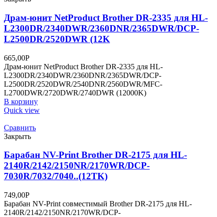
Драм-юнит NetProduct Brother DR-2335 для HL-
L2300DR/2340DWR/2360DNR/2365DWR/DCP-
L2500DR/2520DWR (12K
665,00
Р
Драм-юнит NetProduct Brother DR-2335 для HL-
L2300DR/2340DWR/2360DNR/2365DWR/DCP-
L2500DR/2520DWR/2540DNR/2560DWR/MFC-
L2700DWR/2720DWR/2740DWR (12000K)
В корзину
Quick view
Сравнить
Закрыть
Барабан NV-Print Brother DR-2175 для HL-
2140R/2142/2150NR/2170WR/DCP-
7030R/7032/7040..(12TK)
749,00
Р
Барабан NV-Print совместимый Brother DR-2175 для HL-
2140R/2142/2150NR/2170WR/DCP-