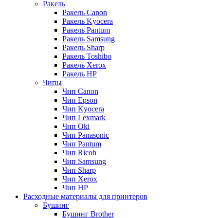
Ракель
Ракель Canon
Ракель Kyocera
Ракель Pantum
Ракель Samsung
Ракель Sharp
Ракель Toshibo
Ракель Xerox
Ракель НР
Чипы
Чип Canon
Чип Epson
Чип Kyocera
Чип Lexmark
Чип Oki
Чип Panasonic
Чип Pantum
Чип Ricoh
Чип Samsung
Чип Sharp
Чип Xerox
Чип НР
Расходные материалы для принтеров
Бушинг
Бушинг Brother