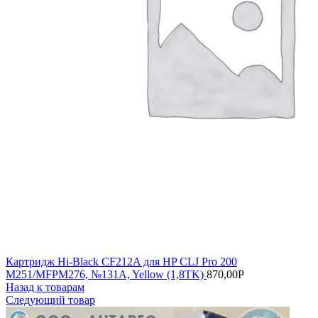
Картридж Hi-Black CF212A для HP CLJ Pro 200
M251/MFPM276, №131A, Yellow (1,8TK)
870,00
Р
Назад к товарам
Следующий товар