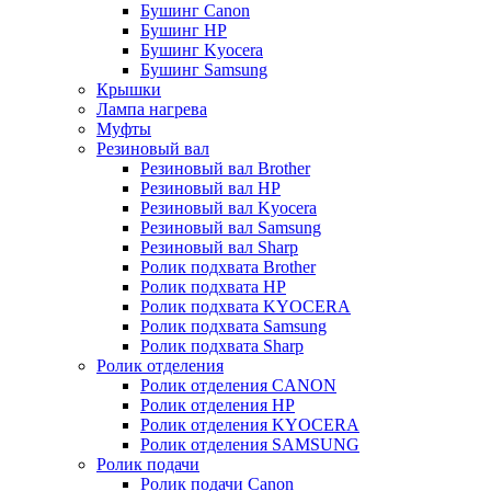
Бушинг Canon
Бушинг HP
Бушинг Kyocera
Бушинг Samsung
Крышки
Лампа нагрева
Муфты
Резиновый вал
Резиновый вал Brother
Резиновый вал HP
Резиновый вал Kyocera
Резиновый вал Samsung
Резиновый вал Sharp
Ролик подхвата Brother
Ролик подхвата HP
Ролик подхвата KYOCERA
Ролик подхвата Samsung
Ролик подхвата Sharp
Ролик отделения
Ролик отделения CANON
Ролик отделения HP
Ролик отделения KYOCERA
Ролик отделения SAMSUNG
Ролик подачи
Ролик подачи Canon