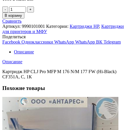
Количество
товара
В корзину
Картридж
Сравнить
Hi-
Артикул:
9990101001
Категории:
Картриджи HP
,
Картриджи
Black
для принтеров и МФУ
CF351A,C
Поделиться
для
Facebook
Одноклассники
WhatsApp
WhatsApp
ВК
Telegram
HP
CLJ
Описание
Pro
MFP
Описание
M
176
Картридж HP CLJ Pro MFP M 176 N/M 177 FW (Hi-Black)
N/M
CF351A, C, 1К
177
FW
Похожие товары
(1К)