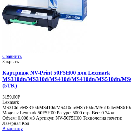
Сравнить
Закрыть
Картридж NV-Print 50F5H00 для Lexmark
MS310dn/MS310d/MS410d/MS410dn/MS510dn/MS6
(5TK)
3159,00
Р
Lexmark
MS310dn/MS310d/MS410d/MS410dn/MS510dn/MS610dte/MS610
Модель: Lexmark 50F5H00 Ресурс: 5000 стр. Вес: 0.74 кг.
Объем: 0.008 м3 Артикул: NV-50F5H00 Технология печати:
Лазерная Код
В корзину