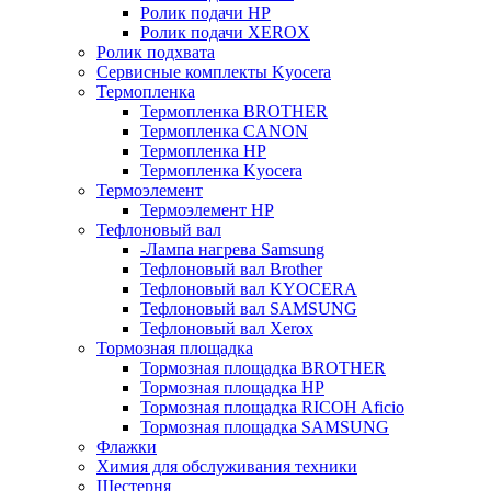
Ролик подачи HP
Ролик подачи XEROX
Ролик подхвата
Сервисные комплекты Kyocera
Термопленка
Термопленка BROTHER
Термопленка CANON
Термопленка HP
Термопленка Kyocera
Термоэлемент
Термоэлемент НР
Тефлоновый вал
-Лампа нагрева Samsung
Тефлоновый вал Brother
Тефлоновый вал KYOCERA
Тефлоновый вал SAMSUNG
Тефлоновый вал Xerox
Тормозная площадка
Тормозная площадка BROTHER
Тормозная площадка HP
Тормозная площадка RICOH Aficio
Тормозная площадка SAMSUNG
Флажки
Химия для обслуживания техники
Шестерня