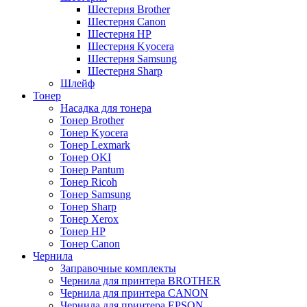
Шестерня Brother
Шестерня Canon
Шестерня HP
Шестерня Kyocera
Шестерня Samsung
Шестерня Sharp
Шлейф
Тонер
Насадка для тонера
Тонер Brother
Тонер Kyocera
Тонер Lexmark
Тонер OKI
Тонер Pantum
Тонер Ricoh
Тонер Samsung
Тонер Sharp
Тонер Xerox
Тонер НР
Тонер Саnon
Чернила
Заправочные комплекты
Чернила для принтера BROTHER
Чернила для принтера CANON
Чернила для принтера EPSON