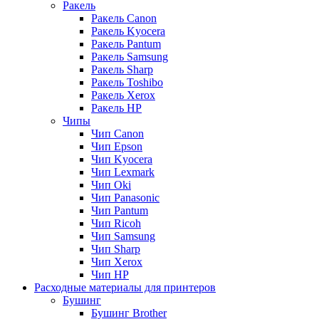
Ракель
Ракель Canon
Ракель Kyocera
Ракель Pantum
Ракель Samsung
Ракель Sharp
Ракель Toshibo
Ракель Xerox
Ракель НР
Чипы
Чип Canon
Чип Epson
Чип Kyocera
Чип Lexmark
Чип Oki
Чип Panasonic
Чип Pantum
Чип Ricoh
Чип Samsung
Чип Sharp
Чип Xerox
Чип НР
Расходные материалы для принтеров
Бушинг
Бушинг Brother