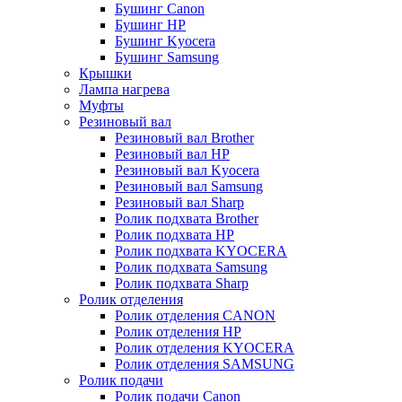
Бушинг Canon
Бушинг HP
Бушинг Kyocera
Бушинг Samsung
Крышки
Лампа нагрева
Муфты
Резиновый вал
Резиновый вал Brother
Резиновый вал HP
Резиновый вал Kyocera
Резиновый вал Samsung
Резиновый вал Sharp
Ролик подхвата Brother
Ролик подхвата HP
Ролик подхвата KYOCERA
Ролик подхвата Samsung
Ролик подхвата Sharp
Ролик отделения
Ролик отделения CANON
Ролик отделения HP
Ролик отделения KYOCERA
Ролик отделения SAMSUNG
Ролик подачи
Ролик подачи Canon