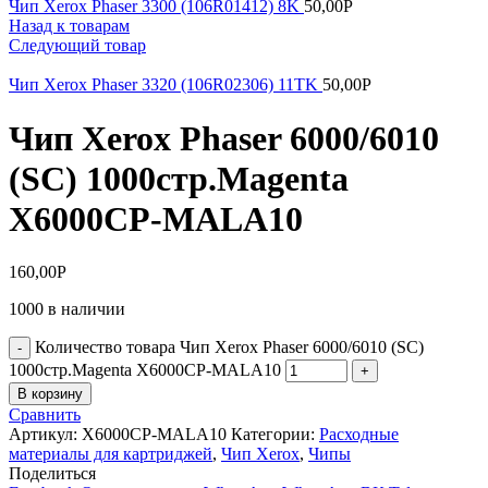
Чип Xerox Phaser 3300 (106R01412) 8K
50,00
Р
Назад к товарам
Следующий товар
Чип Xerox Phaser 3320 (106R02306) 11TK
50,00
Р
Чип Xerox Phaser 6000/6010
(SC) 1000стр.Magenta
X6000CP-MALA10
160,00
Р
1000 в наличии
Количество товара Чип Xerox Phaser 6000/6010 (SC)
1000стр.Magenta X6000CP-MALA10
В корзину
Сравнить
Артикул:
X6000CP-MALA10
Категории:
Расходные
материалы для картриджей
,
Чип Xerox
,
Чипы
Поделиться