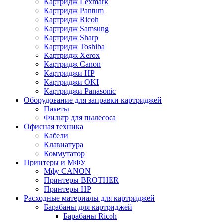
Картридж Lexmark
Картридж Pantum
Картридж Ricoh
Картридж Samsung
Картридж Sharp
Картридж Toshiba
Картридж Xerox
Картридж Сanon
Картриджи HP
Картриджи OKI
Картриджи Panasonic
Оборудование для заправки картриджей
Пакеты
Фильтр для пылесоса
Офисная техника
Кабели
Клавиатура
Коммутатор
Принтеры и МФУ
Мфу CANON
Принтеры BROTHER
Принтеры HP
Расходные материалы для картриджей
Барабаны для картриджей
Барабаны Ricoh