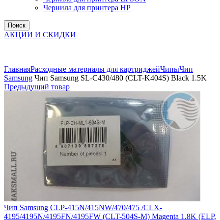
Чернила для принтера HP
Поиск
АКЦИИ И СКИДКИ
Увеличить
Главная
Расходные материалы для картриджей
Чипы
Чип
Samsung
Чип Samsung SL-C430/480 (СLT-K404S) Black 1.5K
Предыдущий товар
Чип Samsung CLP-415N/415NW/470/475 /CLX-
4195/4195N/4195FN/4195FW (СLT-504S-M) Magenta 1.8K (ELP,