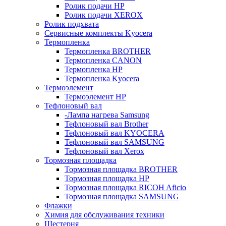
Ролик подачи HP
Ролик подачи XEROX
Ролик подхвата
Сервисные комплекты Kyocera
Термопленка
Термопленка BROTHER
Термопленка CANON
Термопленка HP
Термопленка Kyocera
Термоэлемент
Термоэлемент НР
Тефлоновый вал
-Лампа нагрева Samsung
Тефлоновый вал Brother
Тефлоновый вал KYOCERA
Тефлоновый вал SAMSUNG
Тефлоновый вал Xerox
Тормозная площадка
Тормозная площадка BROTHER
Тормозная площадка HP
Тормозная площадка RICOH Aficio
Тормозная площадка SAMSUNG
Флажки
Химия для обслуживания техники
Шестерня