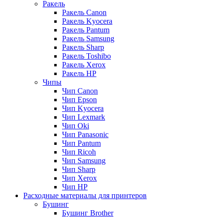
Ракель
Ракель Canon
Ракель Kyocera
Ракель Pantum
Ракель Samsung
Ракель Sharp
Ракель Toshibo
Ракель Xerox
Ракель НР
Чипы
Чип Canon
Чип Epson
Чип Kyocera
Чип Lexmark
Чип Oki
Чип Panasonic
Чип Pantum
Чип Ricoh
Чип Samsung
Чип Sharp
Чип Xerox
Чип НР
Расходные материалы для принтеров
Бушинг
Бушинг Brother