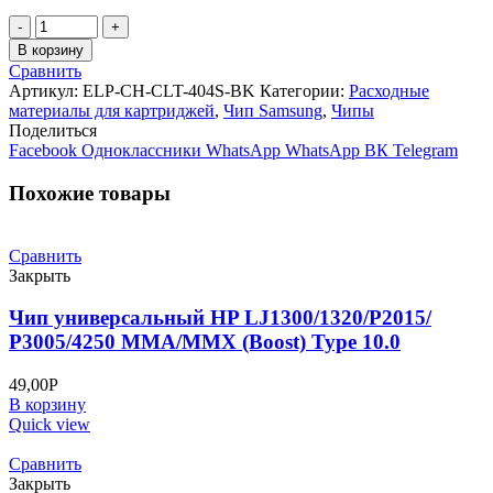
Количество
товара
В корзину
Чип
Сравнить
Samsung
Артикул:
ELP-CH-CLT-404S-BK
Категории:
Расходные
SL-
материалы для картриджей
,
Чип Samsung
,
Чипы
C430/480
Поделиться
(СLT-
Facebook
Одноклассники
WhatsApp
WhatsApp
ВК
Telegram
K404S)
Black
Похожие товары
1.5K
Сравнить
Закрыть
Чип универсальный HP LJ1300/1320/P2015/
P3005/4250 MMA/MMX (Boost) Type 10.0
49,00
Р
В корзину
Quick view
Сравнить
Закрыть