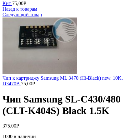
Кит
75,00
Р
Назад к товарам
Следующий товар
Чип к картриджу Samsung ML 3470 (Hi-Black) new, 10K,
D3470B
75,00
Р
Чип Samsung SL-C430/480
(СLT-K404S) Black 1.5K
375,00
Р
1000 в наличии