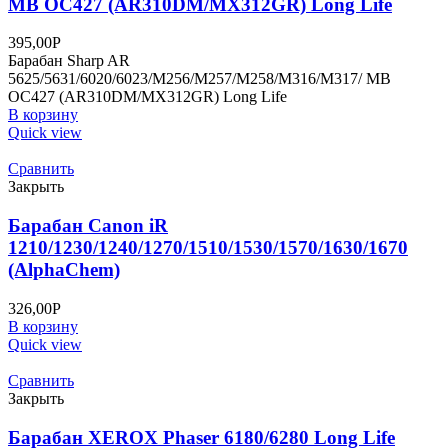
MB OC427 (AR310DM/MX312GR) Long Life
395,00
Р
Барабан Sharp AR
5625/5631/6020/6023/M256/M257/M258/M316/M317/ MB
OC427 (AR310DM/MX312GR) Long Life
В корзину
Quick view
Сравнить
Закрыть
Барабан Canon iR
1210/1230/1240/1270/1510/1530/1570/1630/1670
(AlphaChem)
326,00
Р
В корзину
Quick view
Сравнить
Закрыть
Барабан XEROX Phaser 6180/6280 Long Life