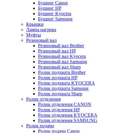
Бушинг Canon
Бушинг HP
Бушинг Kyocera
Бушинг Samsung
Крышки
Лампа нагрева
Муфты
Резиновый вал
Резиновый вал Brother
Резиновый вал HP
Резиновый вал Kyocera
Резиновый вал Samsung
Резиновый вал Sharp
Ролик подхвата Brother
Ролик подхвата HP
Ролик подхвата KYOCERA
Ролик подхвата Samsung
Ролик подхвата Sharp
Ролик отделения
Ролик отделения CANON
Ролик отделения HP
Ролик отделения KYOCERA
Ролик отделения SAMSUNG
Ролик подачи
Ролик подачи Canon