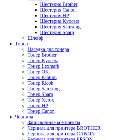
Шестерня Brother
Шестерня Canon
Шестерня HP
Шестерня Kyocera
Шестерня Samsung
Шестерня Sharp
Шлейф
Тонер
Насадка для тонера
Тонер Brother
Тонер Kyocera
Тонер Lexmark
Тонер OKI
Тонер Pantum
Тонер Ricoh
Тонер Samsung
Тонер Sharp
Тонер Xerox
Тонер НР
Тонер Саnon
Чернила
Заправочные комплекты
Чернила для принтера BROTHER
Чернила для принтера CANON
Чернила для принтера EPSON