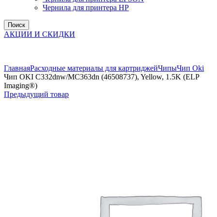
Чернила для принтера HP
Поиск
АКЦИИ И СКИДКИ
Увеличить
Главная
Расходные материалы для картриджей
Чипы
Чип Oki
Чип OKI C332dnw/MC363dn (46508737), Yellow, 1.5K (ELP
Imaging®)
Предыдущий товар