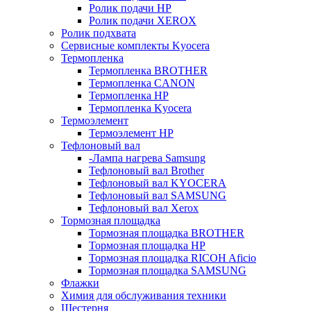
Ролик подачи HP
Ролик подачи XEROX
Ролик подхвата
Сервисные комплекты Kyocera
Термопленка
Термопленка BROTHER
Термопленка CANON
Термопленка HP
Термопленка Kyocera
Термоэлемент
Термоэлемент НР
Тефлоновый вал
-Лампа нагрева Samsung
Тефлоновый вал Brother
Тефлоновый вал KYOCERA
Тефлоновый вал SAMSUNG
Тефлоновый вал Xerox
Тормозная площадка
Тормозная площадка BROTHER
Тормозная площадка HP
Тормозная площадка RICOH Aficio
Тормозная площадка SAMSUNG
Флажки
Химия для обслуживания техники
Шестерня