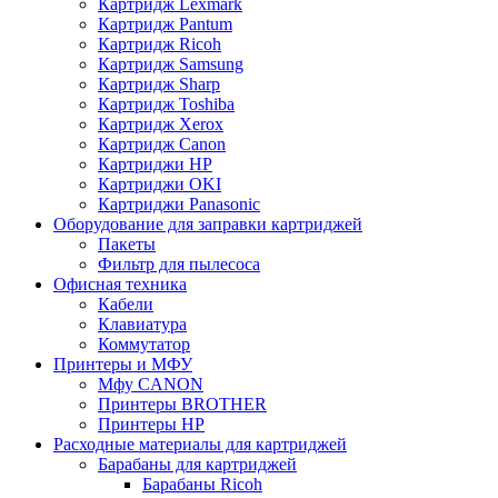
Картридж Lexmark
Картридж Pantum
Картридж Ricoh
Картридж Samsung
Картридж Sharp
Картридж Toshiba
Картридж Xerox
Картридж Сanon
Картриджи HP
Картриджи OKI
Картриджи Panasonic
Оборудование для заправки картриджей
Пакеты
Фильтр для пылесоса
Офисная техника
Кабели
Клавиатура
Коммутатор
Принтеры и МФУ
Мфу CANON
Принтеры BROTHER
Принтеры HP
Расходные материалы для картриджей
Барабаны для картриджей
Барабаны Ricoh