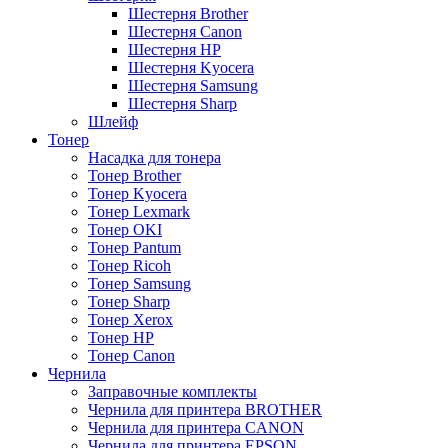
Шестерня Brother
Шестерня Canon
Шестерня HP
Шестерня Kyocera
Шестерня Samsung
Шестерня Sharp
Шлейф
Тонер
Насадка для тонера
Тонер Brother
Тонер Kyocera
Тонер Lexmark
Тонер OKI
Тонер Pantum
Тонер Ricoh
Тонер Samsung
Тонер Sharp
Тонер Xerox
Тонер НР
Тонер Саnon
Чернила
Заправочные комплекты
Чернила для принтера BROTHER
Чернила для принтера CANON
Чернила для принтера EPSON