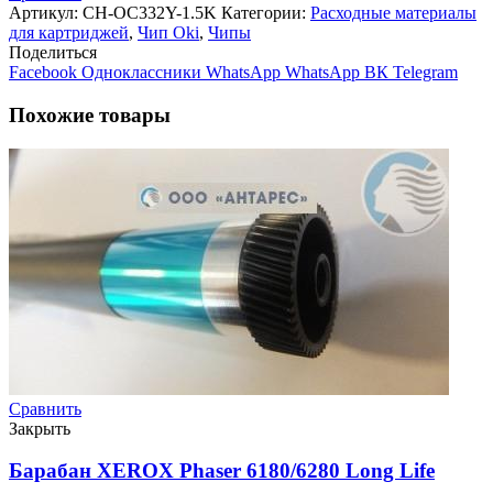
OKI
Артикул:
CH-OC332Y-1.5K
Категории:
Расходные материалы
C332dnw/MC363dn
для картриджей
,
Чип Oki
,
Чипы
(46508737),
Поделиться
Yellow,
Facebook
Одноклассники
WhatsApp
WhatsApp
ВК
Telegram
1.5K
(ELP
Похожие товары
Imaging®)
Сравнить
Закрыть
Барабан XEROX Phaser 6180/6280 Long Life