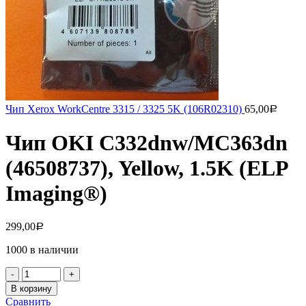
Чип Xerox WorkCentre 3315 / 3325 5K (106R02310)
65,00
Р
Чип OKI C332dnw/MC363dn
(46508737), Yellow, 1.5K (ELP
Imaging®)
299,00
Р
1000 в наличии
Количество
товара
В корзину
Чип
Сравнить