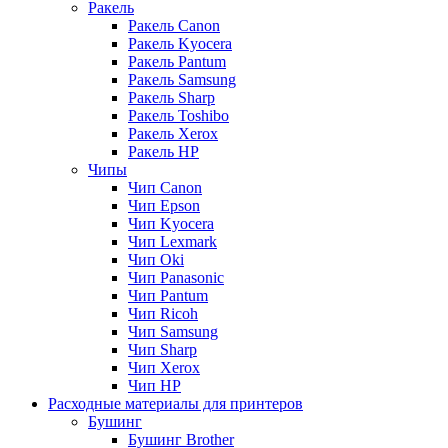
Ракель
Ракель Canon
Ракель Kyocera
Ракель Pantum
Ракель Samsung
Ракель Sharp
Ракель Toshibo
Ракель Xerox
Ракель НР
Чипы
Чип Canon
Чип Epson
Чип Kyocera
Чип Lexmark
Чип Oki
Чип Panasonic
Чип Pantum
Чип Ricoh
Чип Samsung
Чип Sharp
Чип Xerox
Чип НР
Расходные материалы для принтеров
Бушинг
Бушинг Brother