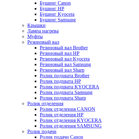
Бушинг Canon
Бушинг HP
Бушинг Kyocera
Бушинг Samsung
Крышки
Лампа нагрева
Муфты
Резиновый вал
Резиновый вал Brother
Резиновый вал HP
Резиновый вал Kyocera
Резиновый вал Samsung
Резиновый вал Sharp
Ролик подхвата Brother
Ролик подхвата HP
Ролик подхвата KYOCERA
Ролик подхвата Samsung
Ролик подхвата Sharp
Ролик отделения
Ролик отделения CANON
Ролик отделения HP
Ролик отделения KYOCERA
Ролик отделения SAMSUNG
Ролик подачи
Ролик подачи Canon