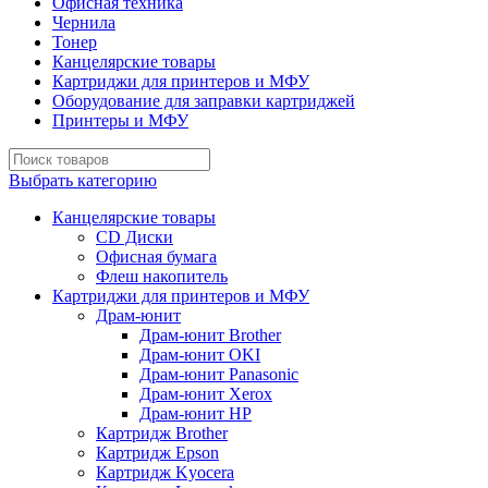
Офисная техника
Чернила
Тонер
Канцелярские товары
Картриджи для принтеров и МФУ
Оборудование для заправки картриджей
Принтеры и МФУ
Выбрать категорию
Канцелярские товары
CD Диски
Офисная бумага
Флеш накопитель
Картриджи для принтеров и МФУ
Драм-юнит
Драм-юнит Brother
Драм-юнит OKI
Драм-юнит Panasonic
Драм-юнит Xerox
Драм-юнит НР
Картридж Brother
Картридж Epson
Картридж Kyocera