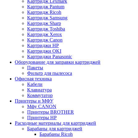
Картридж Lexmark
Картридж Pantum
Картридж Ricoh
Картридж Samsung
Картридж Sharp
Картридж Toshiba
Картридж Xerox
Картридж Сanon
Картриджи HP
Картриджи OKI
Картриджи Panasonic
Оборудование для заправки картриджей
Пакеты
Фильтр для пылесоса
Офисная техника
Кабели
Клавиатура
Коммутатор
Принтеры и МФУ
Мфу CANON
Принтеры BROTHER
Принтеры HP
Расходные материалы для картриджей
Барабаны для картриджей
Барабаны Ricoh