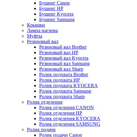
Бушинг Canon
Бушинг HP
Бушинг Kyocera
Бушинг Samsung
Крышки
Лампа нагрева
Муфты
Резиновый вал
Резиновый вал Brother
Резиновый вал HP
Резиновый вал Kyocera
Резиновый вал Samsung
Резиновый вал Sharp
Ролик подхвата Brother
Ролик подхвата HP
Ролик подхвата KYOCERA
Ролик подхвата Samsung
Ролик подхвата Sharp
Ролик отделения
Ролик отделения CANON
Ролик отделения HP
Ролик отделения KYOCERA
Ролик отделения SAMSUNG
Ролик подачи
Ролик подачи Canon