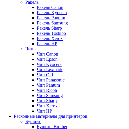
Ракель
Ракель Canon
Ракель Kyocera
Ракель Pantum
Ракель Samsung
Ракель Sharp
Ракель Toshibo
Ракель Xerox
Ракель НР
Чипы
Чип Canon
Чип Epson
Чип Kyocera
Чип Lexmark
Чип Oki
Чип Panasonic
Чип Pantum
Чип Ricoh
Чип Samsung
Чип Sharp
Чип Xerox
Чип НР
Расходные материалы для принтеров
Бушинг
Бушинг Brother