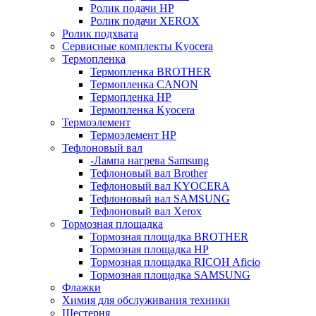
Ролик подачи HP
Ролик подачи XEROX
Ролик подхвата
Сервисные комплекты Kyocera
Термопленка
Термопленка BROTHER
Термопленка CANON
Термопленка HP
Термопленка Kyocera
Термоэлемент
Термоэлемент НР
Тефлоновый вал
-Лампа нагрева Samsung
Тефлоновый вал Brother
Тефлоновый вал KYOCERA
Тефлоновый вал SAMSUNG
Тефлоновый вал Xerox
Тормозная площадка
Тормозная площадка BROTHER
Тормозная площадка HP
Тормозная площадка RICOH Aficio
Тормозная площадка SAMSUNG
Флажки
Химия для обслуживания техники
Шестерня