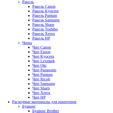
Ракель
Ракель Canon
Ракель Kyocera
Ракель Pantum
Ракель Samsung
Ракель Sharp
Ракель Toshibo
Ракель Xerox
Ракель НР
Чипы
Чип Canon
Чип Epson
Чип Kyocera
Чип Lexmark
Чип Oki
Чип Panasonic
Чип Pantum
Чип Ricoh
Чип Samsung
Чип Sharp
Чип Xerox
Чип НР
Расходные материалы для принтеров
Бушинг
Бушинг Brother