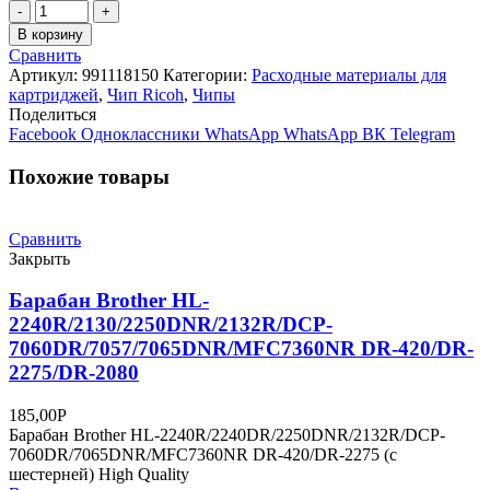
Количество
товара
В корзину
Чип
Сравнить
к
Артикул:
991118150
Категории:
Расходные материалы для
картриджу
картриджей
,
Чип Ricoh
,
Чипы
Ricoh
Поделиться
Aficio
Facebook
Одноклассники
WhatsApp
WhatsApp
ВК
Telegram
SP5200S/5210SF/5210SR/SP5200DN/5210DN,
Bk,
Похожие товары
25K
Сравнить
Закрыть
Барабан Brother HL-
2240R/2130/2250DNR/2132R/DCP-
7060DR/7057/7065DNR/MFC7360NR DR-420/DR-
2275/DR-2080
185,00
Р
Барабан Brother HL-2240R/2240DR/2250DNR/2132R/DCP-
7060DR/7065DNR/MFC7360NR DR-420/DR-2275 (с
шестерней) High Quality