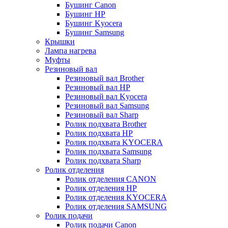
Бушинг Canon
Бушинг HP
Бушинг Kyocera
Бушинг Samsung
Крышки
Лампа нагрева
Муфты
Резиновый вал
Резиновый вал Brother
Резиновый вал HP
Резиновый вал Kyocera
Резиновый вал Samsung
Резиновый вал Sharp
Ролик подхвата Brother
Ролик подхвата HP
Ролик подхвата KYOCERA
Ролик подхвата Samsung
Ролик подхвата Sharp
Ролик отделения
Ролик отделения CANON
Ролик отделения HP
Ролик отделения KYOCERA
Ролик отделения SAMSUNG
Ролик подачи
Ролик подачи Canon