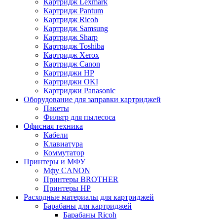
Картридж Lexmark
Картридж Pantum
Картридж Ricoh
Картридж Samsung
Картридж Sharp
Картридж Toshiba
Картридж Xerox
Картридж Сanon
Картриджи HP
Картриджи OKI
Картриджи Panasonic
Оборудование для заправки картриджей
Пакеты
Фильтр для пылесоса
Офисная техника
Кабели
Клавиатура
Коммутатор
Принтеры и МФУ
Мфу CANON
Принтеры BROTHER
Принтеры HP
Расходные материалы для картриджей
Барабаны для картриджей
Барабаны Ricoh