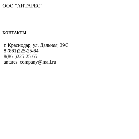
ООО "АНТАРЕС"
КОНТАКТЫ
г. Краснодар, ул. Дальняя, 39/3
8 (861)225-25-64
8(861)225-25-65
antares_company@mail.ru
РЕЖИМ РАБОТЫ:
пн-чт 9:00-18:00
пт 9:00-17:00
Каталог
Магазин
Заправка картриджей
Ремонт
оргтехники