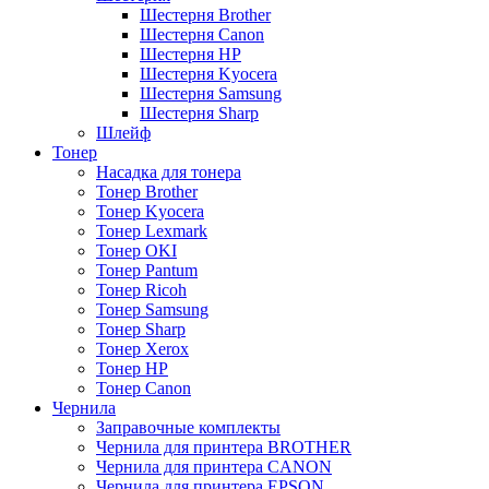
Шестерня Brother
Шестерня Canon
Шестерня HP
Шестерня Kyocera
Шестерня Samsung
Шестерня Sharp
Шлейф
Тонер
Насадка для тонера
Тонер Brother
Тонер Kyocera
Тонер Lexmark
Тонер OKI
Тонер Pantum
Тонер Ricoh
Тонер Samsung
Тонер Sharp
Тонер Xerox
Тонер НР
Тонер Саnon
Чернила
Заправочные комплекты
Чернила для принтера BROTHER
Чернила для принтера CANON
Чернила для принтера EPSON