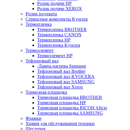
Ролик подачи HP
Ролик подачи XEROX
Ролик подхвата
Сервисные комплекты Kyocera
Термопленка
Термопленка BROTHER
Термопленка CANON
Термопленка HP
Термопленка Kyocera
Термоэлемент
Термоэлемент НР
Тефлоновый вал
-Лампа нагрева Samsung
Тефлоновый вал Brother
Тефлоновый вал KYOCERA
Тефлоновый вал SAMSUNG
Тефлоновый вал Xerox
Тормозная площадка
Тормозная площадка BROTHER
Тормозная площадка HP
Тормозная площадка RICOH Aficio
Тормозная площадка SAMSUNG
Флажки
Химия для обслуживания техники
Шестерня