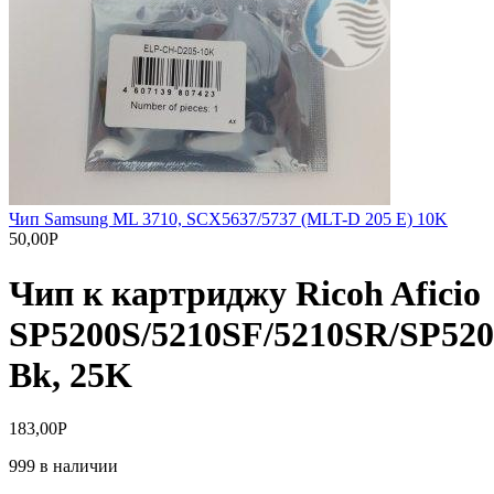
Чип Samsung ML 3710, SCX5637/5737 (MLT-D 205 E) 10K
50,00
Р
Чип к картриджу Ricoh Aficio
SP5200S/5210SF/5210SR/SP52
Bk, 25K
183,00
Р
999 в наличии