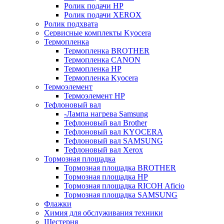
Ролик подачи HP
Ролик подачи XEROX
Ролик подхвата
Сервисные комплекты Kyocera
Термопленка
Термопленка BROTHER
Термопленка CANON
Термопленка HP
Термопленка Kyocera
Термоэлемент
Термоэлемент НР
Тефлоновый вал
-Лампа нагрева Samsung
Тефлоновый вал Brother
Тефлоновый вал KYOCERA
Тефлоновый вал SAMSUNG
Тефлоновый вал Xerox
Тормозная площадка
Тормозная площадка BROTHER
Тормозная площадка HP
Тормозная площадка RICOH Aficio
Тормозная площадка SAMSUNG
Флажки
Химия для обслуживания техники
Шестерня