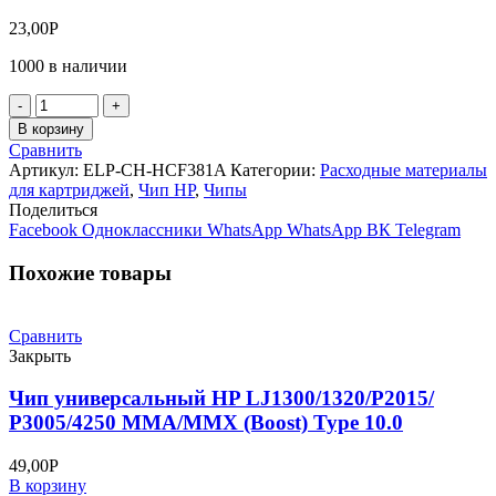
23,00
Р
1000 в наличии
Количество
товара
В корзину
Чип
Сравнить
HP
Артикул:
ELP-CH-HCF381A
Категории:
Расходные материалы
Color
для картриджей
,
Чип НР
,
Чипы
LaserJet
Поделиться
Pro
Facebook
Одноклассники
WhatsApp
WhatsApp
ВК
Telegram
M476,
Cyan,
Похожие товары
2.7K
CF381A
Сравнить
Закрыть
Чип универсальный HP LJ1300/1320/P2015/
P3005/4250 MMA/MMX (Boost) Type 10.0
49,00
Р
В корзину