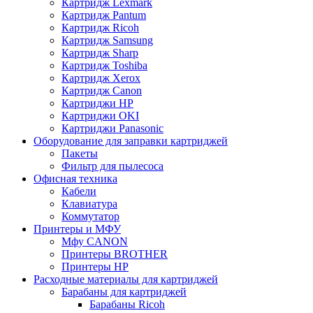
Картридж Lexmark
Картридж Pantum
Картридж Ricoh
Картридж Samsung
Картридж Sharp
Картридж Toshiba
Картридж Xerox
Картридж Сanon
Картриджи HP
Картриджи OKI
Картриджи Panasonic
Оборудование для заправки картриджей
Пакеты
Фильтр для пылесоса
Офисная техника
Кабели
Клавиатура
Коммутатор
Принтеры и МФУ
Мфу CANON
Принтеры BROTHER
Принтеры HP
Расходные материалы для картриджей
Барабаны для картриджей
Барабаны Ricoh