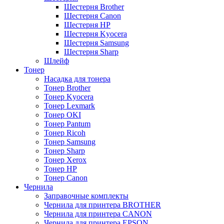
Шестерня Brother
Шестерня Canon
Шестерня HP
Шестерня Kyocera
Шестерня Samsung
Шестерня Sharp
Шлейф
Тонер
Насадка для тонера
Тонер Brother
Тонер Kyocera
Тонер Lexmark
Тонер OKI
Тонер Pantum
Тонер Ricoh
Тонер Samsung
Тонер Sharp
Тонер Xerox
Тонер НР
Тонер Саnon
Чернила
Заправочные комплекты
Чернила для принтера BROTHER
Чернила для принтера CANON
Чернила для принтера EPSON