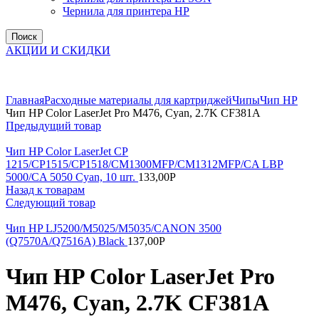
Чернила для принтера HP
Поиск
АКЦИИ И СКИДКИ
Увеличить
Главная
Расходные материалы для картриджей
Чипы
Чип НР
Чип HP Color LaserJet Pro M476, Cyan, 2.7K CF381A
Предыдущий товар
Чип HP Color LaserJet CP
1215/CP1515/CP1518/CM1300MFP/CM1312MFP/CA LBP
5000/CA 5050 Cyan, 10 шт.
133,00
Р
Назад к товарам
Следующий товар
Чип HP LJ5200/M5025/M5035/CANON 3500
(Q7570A/Q7516A) Black
137,00
Р
Чип HP Color LaserJet Pro
M476, Cyan, 2.7K CF381A