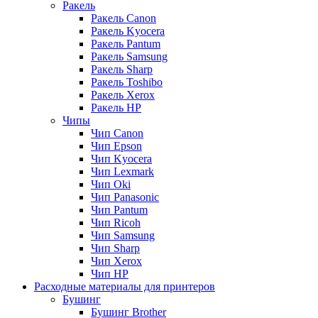
Ракель
Ракель Canon
Ракель Kyocera
Ракель Pantum
Ракель Samsung
Ракель Sharp
Ракель Toshibo
Ракель Xerox
Ракель НР
Чипы
Чип Canon
Чип Epson
Чип Kyocera
Чип Lexmark
Чип Oki
Чип Panasonic
Чип Pantum
Чип Ricoh
Чип Samsung
Чип Sharp
Чип Xerox
Чип НР
Расходные материалы для принтеров
Бушинг
Бушинг Brother