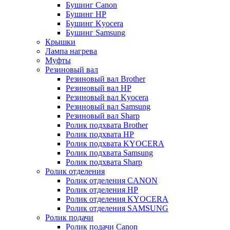
Бушинг Canon
Бушинг HP
Бушинг Kyocera
Бушинг Samsung
Крышки
Лампа нагрева
Муфты
Резиновый вал
Резиновый вал Brother
Резиновый вал HP
Резиновый вал Kyocera
Резиновый вал Samsung
Резиновый вал Sharp
Ролик подхвата Brother
Ролик подхвата HP
Ролик подхвата KYOCERA
Ролик подхвата Samsung
Ролик подхвата Sharp
Ролик отделения
Ролик отделения CANON
Ролик отделения HP
Ролик отделения KYOCERA
Ролик отделения SAMSUNG
Ролик подачи
Ролик подачи Canon