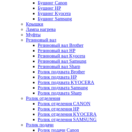
Бушинг Canon
Бушинг HP
Бушинг Kyocera
Бушинг Samsung
Крышки
Лампа нагрева
Муфты
Резиновый вал
Резиновый вал Brother
Резиновый вал HP
Резиновый вал Kyocera
Резиновый вал Samsung
Резиновый вал Sharp
Ролик подхвата Brother
Ролик подхвата HP
Ролик подхвата KYOCERA
Ролик подхвата Samsung
Ролик подхвата Sharp
Ролик отделения
Ролик отделения CANON
Ролик отделения HP
Ролик отделения KYOCERA
Ролик отделения SAMSUNG
Ролик подачи
Ролик подачи Canon