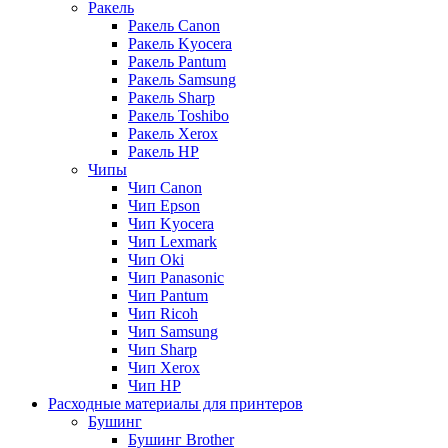
Ракель
Ракель Canon
Ракель Kyocera
Ракель Pantum
Ракель Samsung
Ракель Sharp
Ракель Toshibo
Ракель Xerox
Ракель НР
Чипы
Чип Canon
Чип Epson
Чип Kyocera
Чип Lexmark
Чип Oki
Чип Panasonic
Чип Pantum
Чип Ricoh
Чип Samsung
Чип Sharp
Чип Xerox
Чип НР
Расходные материалы для принтеров
Бушинг
Бушинг Brother