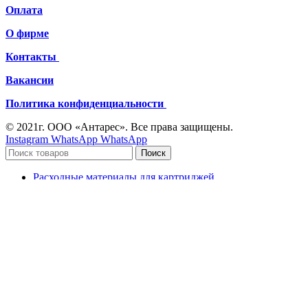
Оплата
О фирме
Контакты
Вакансии
Политика конфиденциальности
© 2021г. ООО «Антарес». Все права защищены.
Instagram
WhatsApp
WhatsApp
Поиск
Расходные материалы для картриджей
Расходные материалы для принтеров
Офисная техника
Чернила
Тонер
Канцелярские товары
Картриджи для принтеров и МФУ
Оборудование для заправки картриджей
Принтеры и МФУ
Сравнить