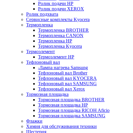
Ролик подачи HP
Ролик подачи XEROX
Ролик подхвата
Сервисные комплекты Kyocera
Термопленка
Термопленка BROTHER
Термопленка CANON
Термопленка HP
Термопленка Kyocera
Термоэлемент
Термоэлемент НР
Тефлоновый вал
-Лампа нагрева Samsung
Тефлоновый вал Brother
Тефлоновый вал KYOCERA
Тефлоновый вал SAMSUNG
Тефлоновый вал Xerox
Тормозная площадка
Тормозная площадка BROTHER
Тормозная площадка HP
Тормозная площадка RICOH Aficio
Тормозная площадка SAMSUNG
Флажки
Химия для обслуживания техники
Шестерня