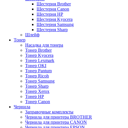
Шестерня Brother
Шестерня Canon
Шестерня HP
Шестерня Kyocera
Шестерня Samsung
Шестерня Sharp
Шлейф
Тонер
Насадка для тонера
Тонер Brother
Тонер Kyocera
Тонер Lexmark
Тонер OKI
Тонер Pantum
Тонер Ricoh
Тонер Samsung
Тонер Sharp
Тонер Xerox
Тонер НР
Тонер Саnon
Чернила
Заправочные комплекты
Чернила для принтера BROTHER
Чернила для принтера CANON
Чернила для принтера EPSON