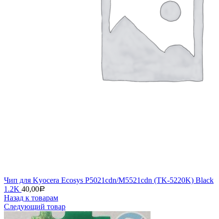
Чип для Kyocera Ecosys P5021cdn/M5521cdn (TK-5220K) Black
1.2K
40,00
Р
Назад к товарам
Следующий товар