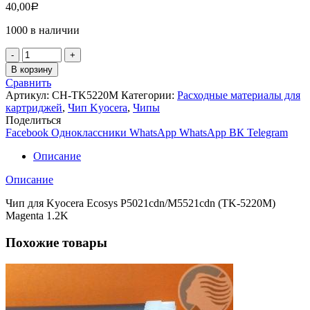
40,00
Р
1000 в наличии
Количество
товара
В корзину
Чип
Сравнить
для
Артикул:
CH-TK5220M
Категории:
Расходные материалы для
Kyocera
картриджей
,
Чип Kyocera
,
Чипы
Ecosys
Поделиться
P5021cdn/M5521cdn
Facebook
Одноклассники
WhatsApp
WhatsApp
ВК
Telegram
(TK-
5220M)
Описание
Magenta
1.2K
Описание
Чип для Kyocera Ecosys P5021cdn/M5521cdn (TK-5220M)
Magenta 1.2K
Похожие товары