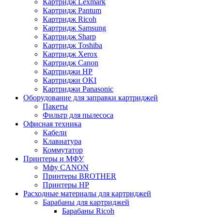
Картридж Lexmark
Картридж Pantum
Картридж Ricoh
Картридж Samsung
Картридж Sharp
Картридж Toshiba
Картридж Xerox
Картридж Сanon
Картриджи HP
Картриджи OKI
Картриджи Panasonic
Оборудование для заправки картриджей
Пакеты
Фильтр для пылесоса
Офисная техника
Кабели
Клавиатура
Коммутатор
Принтеры и МФУ
Мфу CANON
Принтеры BROTHER
Принтеры HP
Расходные материалы для картриджей
Барабаны для картриджей
Барабаны Ricoh