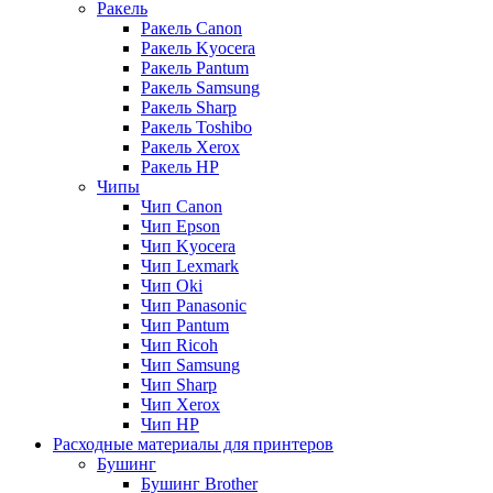
Ракель
Ракель Canon
Ракель Kyocera
Ракель Pantum
Ракель Samsung
Ракель Sharp
Ракель Toshibo
Ракель Xerox
Ракель НР
Чипы
Чип Canon
Чип Epson
Чип Kyocera
Чип Lexmark
Чип Oki
Чип Panasonic
Чип Pantum
Чип Ricoh
Чип Samsung
Чип Sharp
Чип Xerox
Чип НР
Расходные материалы для принтеров
Бушинг
Бушинг Brother