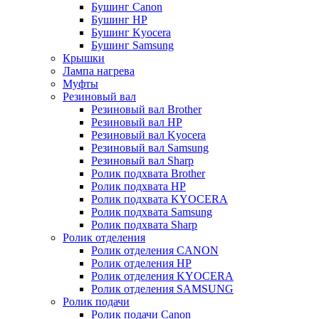
Бушинг Canon
Бушинг HP
Бушинг Kyocera
Бушинг Samsung
Крышки
Лампа нагрева
Муфты
Резиновый вал
Резиновый вал Brother
Резиновый вал HP
Резиновый вал Kyocera
Резиновый вал Samsung
Резиновый вал Sharp
Ролик подхвата Brother
Ролик подхвата HP
Ролик подхвата KYOCERA
Ролик подхвата Samsung
Ролик подхвата Sharp
Ролик отделения
Ролик отделения CANON
Ролик отделения HP
Ролик отделения KYOCERA
Ролик отделения SAMSUNG
Ролик подачи
Ролик подачи Canon