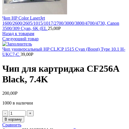
Чип HP Color LaserJet
1600/2600/2605/1015/1017/2700/3000/3800/4700/4730, Canon
3500/309 Cyan, 6K (EL
25,00
Р
Назад к товарам
Следующий товар
Чип универсальный HP CLJCP 1515 Cyan (Boost) Type 10.1 H-
UKC7-C
39,00
Р
Чип для картриджа CF256A
Black, 7.4K
200,00
Р
1000 в наличии
Количество
товара
В корзину
Чип
Сравнить
для