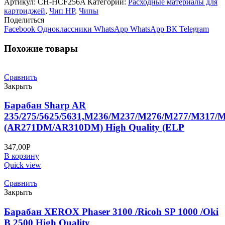
Артикул:
CH-HCF256A
Категории:
Расходные материалы для
картриджа
картриджей
,
Чип НР
,
Чипы
CF256A
Поделиться
Black,
Facebook
Одноклассники
WhatsApp
WhatsApp
ВК
Telegram
7.4K
Похожие товары
Сравнить
Закрыть
Барабан Sharp AR
235/275/5625/5631,M236/M237/M276/M277/M317/
(AR271DM/AR310DM) High Quality (ELP
347,00
Р
В корзину
Quick view
Сравнить
Закрыть
Барабан XEROX Phaser 3100 /Ricoh SP 1000 /Oki
B 2500 High Quality