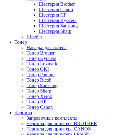
Шестерня Brother
Шестерня Canon
Шестерня HP
Шестерня Kyocera
Шестерня Samsung
Шестерня Sharp
Шлейф
Тонер
Насадка для тонера
Тонер Brother
Тонер Kyocera
Тонер Lexmark
Тонер OKI
Тонер Pantum
Тонер Ricoh
Тонер Samsung
Тонер Sharp
Тонер Xerox
Тонер НР
Тонер Саnon
Чернила
Заправочные комплекты
Чернила для принтера BROTHER
Чернила для принтера CANON
Чернила для принтера EPSON