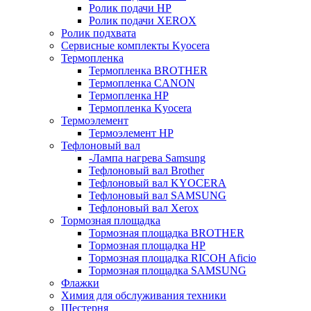
Ролик подачи HP
Ролик подачи XEROX
Ролик подхвата
Сервисные комплекты Kyocera
Термопленка
Термопленка BROTHER
Термопленка CANON
Термопленка HP
Термопленка Kyocera
Термоэлемент
Термоэлемент НР
Тефлоновый вал
-Лампа нагрева Samsung
Тефлоновый вал Brother
Тефлоновый вал KYOCERA
Тефлоновый вал SAMSUNG
Тефлоновый вал Xerox
Тормозная площадка
Тормозная площадка BROTHER
Тормозная площадка HP
Тормозная площадка RICOH Aficio
Тормозная площадка SAMSUNG
Флажки
Химия для обслуживания техники
Шестерня