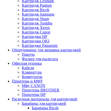
Картридж Lexmark
Картридж Pantum
Картридж Ricoh
Картридж Samsung
Картридж Sharp
Картридж Toshiba
Картридж Xerox
Картридж Сanon
Картриджи HP
Картриджи OKI
Картриджи Panasonic
Оборудование для заправки картриджей
Пакеты
Фильтр для пылесоса
Офисная техника
Кабели
Клавиатура
Коммутатор
Принтеры и МФУ
Мфу CANON
Принтеры BROTHER
Принтеры HP
Расходные материалы для картриджей
Барабаны для картриджей
Барабаны Ricoh