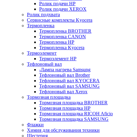
Ролик подачи HP
Ролик подачи XEROX
Ролик подхвата
Сервисные комплекты Kyocera
Термопленка
Термопленка BROTHER
Термопленка CANON
Термопленка HP
Термопленка Kyocera
Термоэлемент
Термоэлемент НР
Тефлоновый вал
-Лампа нагрева Samsung
Тефлоновый вал Brother
Тефлоновый вал KYOCERA
Тефлоновый вал SAMSUNG
Тефлоновый вал Xerox
Тормозная площадка
Тормозная площадка BROTHER
Тормозная площадка HP
Тормозная площадка RICOH Aficio
Тормозная площадка SAMSUNG
Флажки
Химия для обслуживания техники
Шестерня