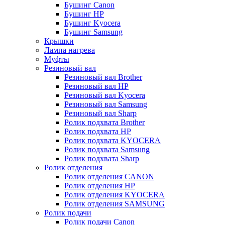
Бушинг Canon
Бушинг HP
Бушинг Kyocera
Бушинг Samsung
Крышки
Лампа нагрева
Муфты
Резиновый вал
Резиновый вал Brother
Резиновый вал HP
Резиновый вал Kyocera
Резиновый вал Samsung
Резиновый вал Sharp
Ролик подхвата Brother
Ролик подхвата HP
Ролик подхвата KYOCERA
Ролик подхвата Samsung
Ролик подхвата Sharp
Ролик отделения
Ролик отделения CANON
Ролик отделения HP
Ролик отделения KYOCERA
Ролик отделения SAMSUNG
Ролик подачи
Ролик подачи Canon