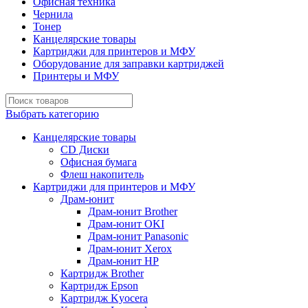
Офисная техника
Чернила
Тонер
Канцелярские товары
Картриджи для принтеров и МФУ
Оборудование для заправки картриджей
Принтеры и МФУ
Выбрать категорию
Канцелярские товары
CD Диски
Офисная бумага
Флеш накопитель
Картриджи для принтеров и МФУ
Драм-юнит
Драм-юнит Brother
Драм-юнит OKI
Драм-юнит Panasonic
Драм-юнит Xerox
Драм-юнит НР
Картридж Brother
Картридж Epson
Картридж Kyocera