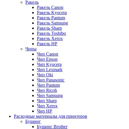
Ракель
Ракель Canon
Ракель Kyocera
Ракель Pantum
Ракель Samsung
Ракель Sharp
Ракель Toshibo
Ракель Xerox
Ракель НР
Чипы
Чип Canon
Чип Epson
Чип Kyocera
Чип Lexmark
Чип Oki
Чип Panasonic
Чип Pantum
Чип Ricoh
Чип Samsung
Чип Sharp
Чип Xerox
Чип НР
Расходные материалы для принтеров
Бушинг
Бушинг Brother