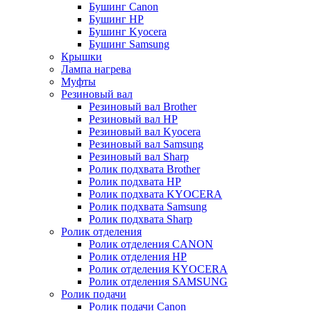
Бушинг Canon
Бушинг HP
Бушинг Kyocera
Бушинг Samsung
Крышки
Лампа нагрева
Муфты
Резиновый вал
Резиновый вал Brother
Резиновый вал HP
Резиновый вал Kyocera
Резиновый вал Samsung
Резиновый вал Sharp
Ролик подхвата Brother
Ролик подхвата HP
Ролик подхвата KYOCERA
Ролик подхвата Samsung
Ролик подхвата Sharp
Ролик отделения
Ролик отделения CANON
Ролик отделения HP
Ролик отделения KYOCERA
Ролик отделения SAMSUNG
Ролик подачи
Ролик подачи Canon