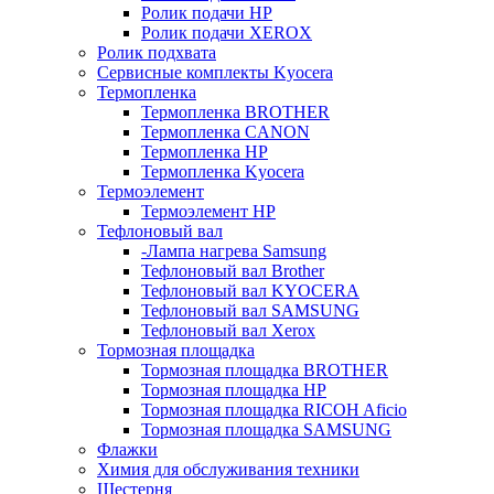
Ролик подачи HP
Ролик подачи XEROX
Ролик подхвата
Сервисные комплекты Kyocera
Термопленка
Термопленка BROTHER
Термопленка CANON
Термопленка HP
Термопленка Kyocera
Термоэлемент
Термоэлемент НР
Тефлоновый вал
-Лампа нагрева Samsung
Тефлоновый вал Brother
Тефлоновый вал KYOCERA
Тефлоновый вал SAMSUNG
Тефлоновый вал Xerox
Тормозная площадка
Тормозная площадка BROTHER
Тормозная площадка HP
Тормозная площадка RICOH Aficio
Тормозная площадка SAMSUNG
Флажки
Химия для обслуживания техники
Шестерня