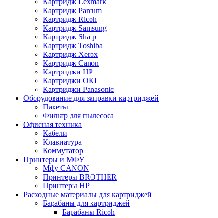
Картридж Lexmark
Картридж Pantum
Картридж Ricoh
Картридж Samsung
Картридж Sharp
Картридж Toshiba
Картридж Xerox
Картридж Сanon
Картриджи HP
Картриджи OKI
Картриджи Panasonic
Оборудование для заправки картриджей
Пакеты
Фильтр для пылесоса
Офисная техника
Кабели
Клавиатура
Коммутатор
Принтеры и МФУ
Мфу CANON
Принтеры BROTHER
Принтеры HP
Расходные материалы для картриджей
Барабаны для картриджей
Барабаны Ricoh