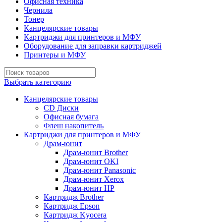
Офисная техника
Чернила
Тонер
Канцелярские товары
Картриджи для принтеров и МФУ
Оборудование для заправки картриджей
Принтеры и МФУ
Выбрать категорию
Канцелярские товары
CD Диски
Офисная бумага
Флеш накопитель
Картриджи для принтеров и МФУ
Драм-юнит
Драм-юнит Brother
Драм-юнит OKI
Драм-юнит Panasonic
Драм-юнит Xerox
Драм-юнит НР
Картридж Brother
Картридж Epson
Картридж Kyocera