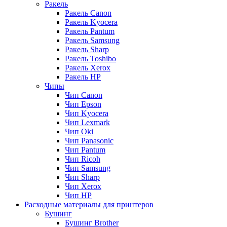
Ракель
Ракель Canon
Ракель Kyocera
Ракель Pantum
Ракель Samsung
Ракель Sharp
Ракель Toshibo
Ракель Xerox
Ракель НР
Чипы
Чип Canon
Чип Epson
Чип Kyocera
Чип Lexmark
Чип Oki
Чип Panasonic
Чип Pantum
Чип Ricoh
Чип Samsung
Чип Sharp
Чип Xerox
Чип НР
Расходные материалы для принтеров
Бушинг
Бушинг Brother