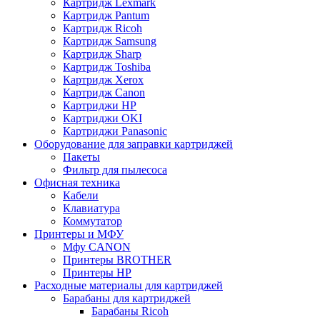
Картридж Lexmark
Картридж Pantum
Картридж Ricoh
Картридж Samsung
Картридж Sharp
Картридж Toshiba
Картридж Xerox
Картридж Сanon
Картриджи HP
Картриджи OKI
Картриджи Panasonic
Оборудование для заправки картриджей
Пакеты
Фильтр для пылесоса
Офисная техника
Кабели
Клавиатура
Коммутатор
Принтеры и МФУ
Мфу CANON
Принтеры BROTHER
Принтеры HP
Расходные материалы для картриджей
Барабаны для картриджей
Барабаны Ricoh