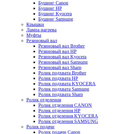
Бушинг Canon
Бушинг HP
Бушинг Kyocera
Бушинг Samsung
Крышки
Лампа нагрева
Муфты
Резиновый вал
Резиновый вал Brother
Резиновый вал HP
Резиновый вал Kyocera
Резиновый вал Samsung
Резиновый вал Sharp
Ролик подхвата Brother
Ролик подхвата HP
Ролик подхвата KYOCERA
Ролик подхвата Samsung
Ролик подхвата Sharp
Ролик отделения
Ролик отделения CANON
Ролик отделения HP
Ролик отделения KYOCERA
Ролик отделения SAMSUNG
Ролик подачи
Ролик подачи Canon