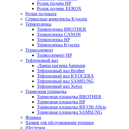
Ролик подачи HP
Ролик подачи XEROX
Ролик подхвата
Сервисные комплекты Kyocera
Термопленка
Термопленка BROTHER
Термопленка CANON
Термопленка HP
Термопленка Kyocera
Термоэлемент
Термоэлемент НР
Тефлоновый вал
-Лампа нагрева Samsung
Тефлоновый вал Brother
Тефлоновый вал KYOCERA
Тефлоновый вал SAMSUNG
Тефлоновый вал Xerox
Тормозная площадка
Тормозная площадка BROTHER
Тормозная площадка HP
Тормозная площадка RICOH Aficio
Тормозная площадка SAMSUNG
Флажки
Химия для обслуживания техники
Шестерня