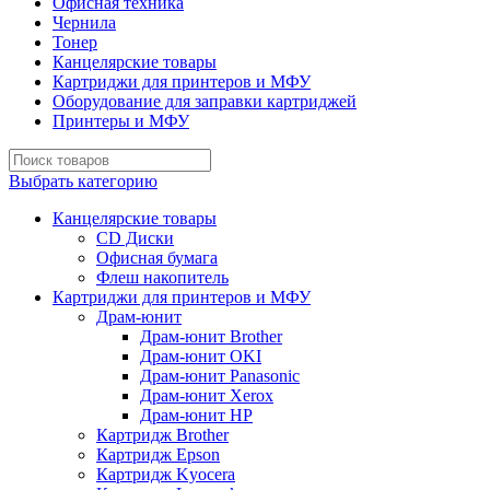
Офисная техника
Чернила
Тонер
Канцелярские товары
Картриджи для принтеров и МФУ
Оборудование для заправки картриджей
Принтеры и МФУ
Выбрать категорию
Канцелярские товары
CD Диски
Офисная бумага
Флеш накопитель
Картриджи для принтеров и МФУ
Драм-юнит
Драм-юнит Brother
Драм-юнит OKI
Драм-юнит Panasonic
Драм-юнит Xerox
Драм-юнит НР
Картридж Brother
Картридж Epson
Картридж Kyocera