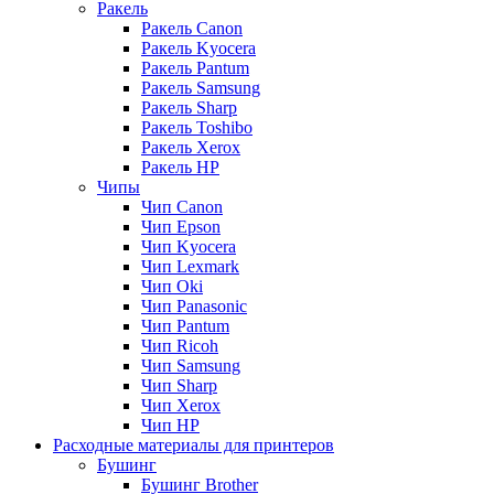
Ракель
Ракель Canon
Ракель Kyocera
Ракель Pantum
Ракель Samsung
Ракель Sharp
Ракель Toshibo
Ракель Xerox
Ракель НР
Чипы
Чип Canon
Чип Epson
Чип Kyocera
Чип Lexmark
Чип Oki
Чип Panasonic
Чип Pantum
Чип Ricoh
Чип Samsung
Чип Sharp
Чип Xerox
Чип НР
Расходные материалы для принтеров
Бушинг
Бушинг Brother