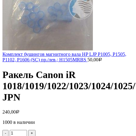
Комплект бушингов магнитного вала HP LJP P1005, P1505,
P1102, P1606 (SC) пр./лев.; H1505MRBS
50,00
Р
Ракель Canon iR
1018/1019/1022/1023/1024/1025
JPN
240,00
Р
1000 в наличии
Количество