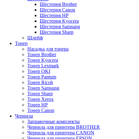
Шестерня Brother
Шестерня Canon
Шестерня HP
Шестерня Kyocera
Шестерня Samsung
Шестерня Sharp
Шлейф
Тонер
Насадка для тонера
Тонер Brother
Тонер Kyocera
Тонер Lexmark
Тонер OKI
Тонер Pantum
Тонер Ricoh
Тонер Samsung
Тонер Sharp
Тонер Xerox
Тонер НР
Тонер Саnon
Чернила
Заправочные комплекты
Чернила для принтера BROTHER
Чернила для принтера CANON
Чернила для принтера EPSON