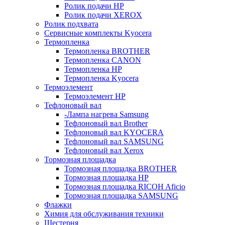
Ролик подачи HP
Ролик подачи XEROX
Ролик подхвата
Сервисные комплекты Kyocera
Термопленка
Термопленка BROTHER
Термопленка CANON
Термопленка HP
Термопленка Kyocera
Термоэлемент
Термоэлемент НР
Тефлоновый вал
-Лампа нагрева Samsung
Тефлоновый вал Brother
Тефлоновый вал KYOCERA
Тефлоновый вал SAMSUNG
Тефлоновый вал Xerox
Тормозная площадка
Тормозная площадка BROTHER
Тормозная площадка HP
Тормозная площадка RICOH Aficio
Тормозная площадка SAMSUNG
Флажки
Химия для обслуживания техники
Шестерня