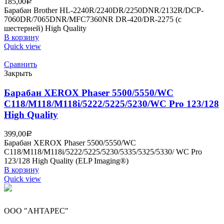
185,00
Р
Барабан Brother HL-2240R/2240DR/2250DNR/2132R/DCP-
7060DR/7065DNR/MFC7360NR DR-420/DR-2275 (с
шестерней) High Quality
В корзину
Quick view
Сравнить
Закрыть
Барабан XEROX Phaser 5500/5550/WC
C118/M118/M118i/5222/5225/5230/WC Pro 123/128
High Quality
399,00
Р
Барабан XEROX Phaser 5500/5550/WC
C118/M118/M118i/5222/5225/5230/5335/5325/5330/ WC Pro
123/128 High Quality (ELP Imaging®)
В корзину
Quick view
ООО "АНТАРЕС"