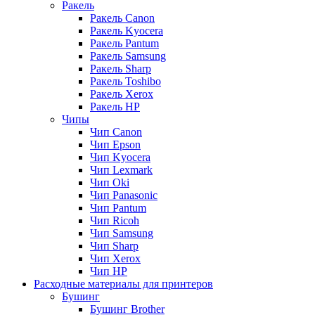
Ракель
Ракель Canon
Ракель Kyocera
Ракель Pantum
Ракель Samsung
Ракель Sharp
Ракель Toshibo
Ракель Xerox
Ракель НР
Чипы
Чип Canon
Чип Epson
Чип Kyocera
Чип Lexmark
Чип Oki
Чип Panasonic
Чип Pantum
Чип Ricoh
Чип Samsung
Чип Sharp
Чип Xerox
Чип НР
Расходные материалы для принтеров
Бушинг
Бушинг Brother