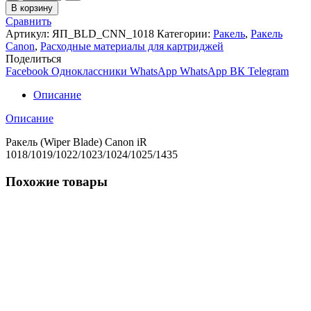
товара
В корзину
Ракель
Сравнить
Canon
Артикул:
ЯП_BLD_CNN_1018
Категории:
Ракель
,
Ракель
iR
Canon
,
Расходные материалы для картриджей
1018/1019/1022/1023/1024/1025/1435
Поделиться
JPN
Facebook
Одноклассники
WhatsApp
WhatsApp
ВК
Telegram
Описание
Описание
Ракель (Wiper Blade) Canon iR
1018/1019/1022/1023/1024/1025/1435
Похожие товары