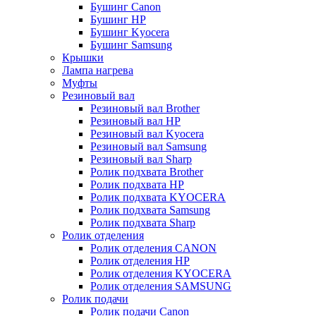
Бушинг Canon
Бушинг HP
Бушинг Kyocera
Бушинг Samsung
Крышки
Лампа нагрева
Муфты
Резиновый вал
Резиновый вал Brother
Резиновый вал HP
Резиновый вал Kyocera
Резиновый вал Samsung
Резиновый вал Sharp
Ролик подхвата Brother
Ролик подхвата HP
Ролик подхвата KYOCERA
Ролик подхвата Samsung
Ролик подхвата Sharp
Ролик отделения
Ролик отделения CANON
Ролик отделения HP
Ролик отделения KYOCERA
Ролик отделения SAMSUNG
Ролик подачи
Ролик подачи Canon