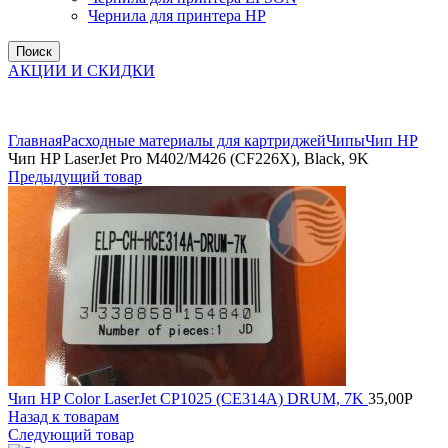
Чернила для принтера HP
Поиск
АКЦИИ И СКИДКИ
Увеличить
Главная
Расходные материалы для картриджей
Чипы
Чип НР
Чип HP LaserJet Pro M402/M426 (CF226X), Black, 9K
Предыдущий товар
Чип HP Color LaserJet CP1025 (CE314A) DRUM, 7K
35,00
Р
Назад к товарам
Следующий товар