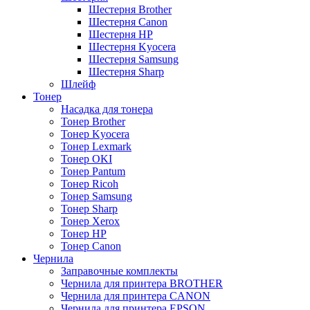
Шестерня Brother
Шестерня Canon
Шестерня HP
Шестерня Kyocera
Шестерня Samsung
Шестерня Sharp
Шлейф
Тонер
Насадка для тонера
Тонер Brother
Тонер Kyocera
Тонер Lexmark
Тонер OKI
Тонер Pantum
Тонер Ricoh
Тонер Samsung
Тонер Sharp
Тонер Xerox
Тонер НР
Тонер Саnon
Чернила
Заправочные комплекты
Чернила для принтера BROTHER
Чернила для принтера CANON
Чернила для принтера EPSON