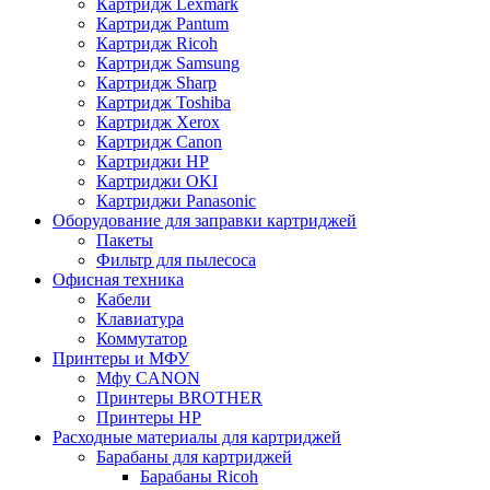
Картридж Lexmark
Картридж Pantum
Картридж Ricoh
Картридж Samsung
Картридж Sharp
Картридж Toshiba
Картридж Xerox
Картридж Сanon
Картриджи HP
Картриджи OKI
Картриджи Panasonic
Оборудование для заправки картриджей
Пакеты
Фильтр для пылесоса
Офисная техника
Кабели
Клавиатура
Коммутатор
Принтеры и МФУ
Мфу CANON
Принтеры BROTHER
Принтеры HP
Расходные материалы для картриджей
Барабаны для картриджей
Барабаны Ricoh