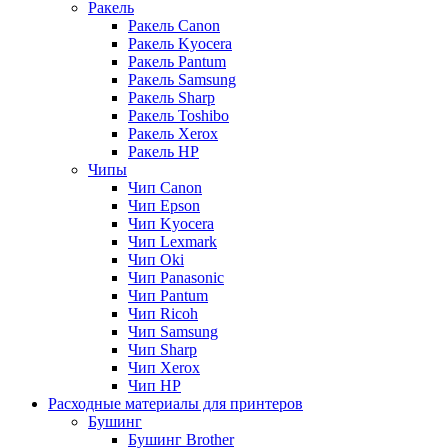
Ракель
Ракель Canon
Ракель Kyocera
Ракель Pantum
Ракель Samsung
Ракель Sharp
Ракель Toshibo
Ракель Xerox
Ракель НР
Чипы
Чип Canon
Чип Epson
Чип Kyocera
Чип Lexmark
Чип Oki
Чип Panasonic
Чип Pantum
Чип Ricoh
Чип Samsung
Чип Sharp
Чип Xerox
Чип НР
Расходные материалы для принтеров
Бушинг
Бушинг Brother