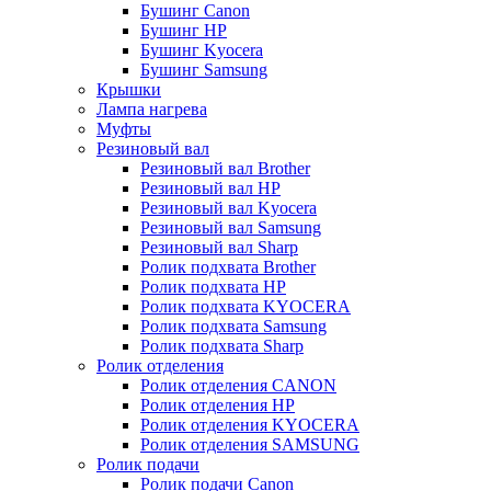
Бушинг Canon
Бушинг HP
Бушинг Kyocera
Бушинг Samsung
Крышки
Лампа нагрева
Муфты
Резиновый вал
Резиновый вал Brother
Резиновый вал HP
Резиновый вал Kyocera
Резиновый вал Samsung
Резиновый вал Sharp
Ролик подхвата Brother
Ролик подхвата HP
Ролик подхвата KYOCERA
Ролик подхвата Samsung
Ролик подхвата Sharp
Ролик отделения
Ролик отделения CANON
Ролик отделения HP
Ролик отделения KYOCERA
Ролик отделения SAMSUNG
Ролик подачи
Ролик подачи Canon