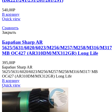
(DR221/241/251/261/281/291)
540,00
Р
В корзину
Quick view
Сравнить
Закрыть
Барабан Sharp AR
5625/5631/6020/6023/M256/M257/M258/M316/M317
MB OC427 (AR310DM/MX312GR) Long Life
395,00
Р
Барабан Sharp AR
5625/5631/6020/6023/M256/M257/M258/M316/M317/ MB
OC427 (AR310DM/MX312GR) Long Life
В корзину
Quick view