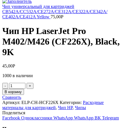
Чип универсальный для картриджей
CB542A/CC532A/CE272A/CE312A/CE322A/CE342A/
CE402A/CE412A Yellow
75,00
Р
Чип HP LaserJet Pro
M402/M426 (CF226X), Black,
9K
45,00
Р
1000 в наличии
Количество
товара
В корзину
Чип
Сравнить
HP
Артикул:
ELP-CH-HCF226X
Категории:
Расходные
LaserJet
материалы для картриджей
,
Чип НР
,
Чипы
Pro
Поделиться
M402/M426
Facebook
Одноклассники
WhatsApp
WhatsApp
ВК
Telegram
(CF226X),
Black,