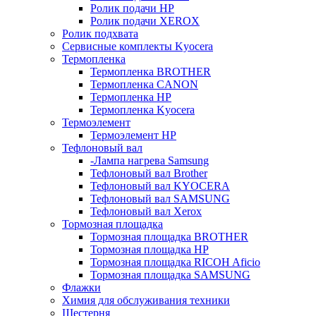
Ролик подачи HP
Ролик подачи XEROX
Ролик подхвата
Сервисные комплекты Kyocera
Термопленка
Термопленка BROTHER
Термопленка CANON
Термопленка HP
Термопленка Kyocera
Термоэлемент
Термоэлемент НР
Тефлоновый вал
-Лампа нагрева Samsung
Тефлоновый вал Brother
Тефлоновый вал KYOCERA
Тефлоновый вал SAMSUNG
Тефлоновый вал Xerox
Тормозная площадка
Тормозная площадка BROTHER
Тормозная площадка HP
Тормозная площадка RICOH Aficio
Тормозная площадка SAMSUNG
Флажки
Химия для обслуживания техники
Шестерня