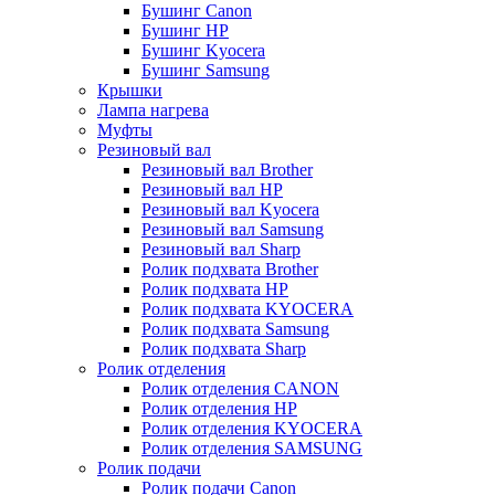
Бушинг Canon
Бушинг HP
Бушинг Kyocera
Бушинг Samsung
Крышки
Лампа нагрева
Муфты
Резиновый вал
Резиновый вал Brother
Резиновый вал HP
Резиновый вал Kyocera
Резиновый вал Samsung
Резиновый вал Sharp
Ролик подхвата Brother
Ролик подхвата HP
Ролик подхвата KYOCERA
Ролик подхвата Samsung
Ролик подхвата Sharp
Ролик отделения
Ролик отделения CANON
Ролик отделения HP
Ролик отделения KYOCERA
Ролик отделения SAMSUNG
Ролик подачи
Ролик подачи Canon