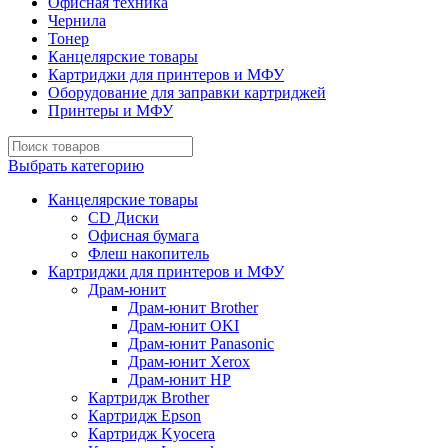
Офисная техника
Чернила
Тонер
Канцелярские товары
Картриджи для принтеров и МФУ
Оборудование для заправки картриджей
Принтеры и МФУ
Выбрать категорию
Канцелярские товары
CD Диски
Офисная бумага
Флеш накопитель
Картриджи для принтеров и МФУ
Драм-юнит
Драм-юнит Brother
Драм-юнит OKI
Драм-юнит Panasonic
Драм-юнит Xerox
Драм-юнит НР
Картридж Brother
Картридж Epson
Картридж Kyocera