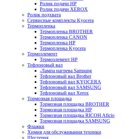
Ролик подачи HP
Ролик подачи XEROX
Ролик подхвата
Сервисные комплекты Kyocera
Термопленка
Термопленка BROTHER
Термопленка CANON
Термопленка HP
Термопленка Kyocera
Термоэлемент
Термоэлемент НР
Тефлоновый вал
-Лампа нагрева Samsung
Тефлоновый вал Brother
Тефлоновый вал KYOCERA
Тефлоновый вал SAMSUNG
Тефлоновый вал Xerox
Тормозная площадка
Тормозная площадка BROTHER
Тормозная площадка HP
Тормозная площадка RICOH Aficio
Тормозная площадка SAMSUNG
Флажки
Химия для обслуживания техники
Шестерня