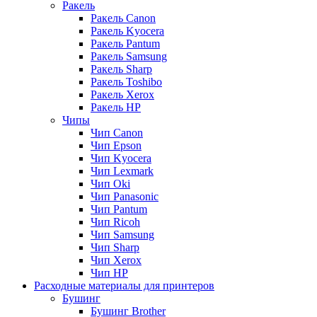
Ракель
Ракель Canon
Ракель Kyocera
Ракель Pantum
Ракель Samsung
Ракель Sharp
Ракель Toshibo
Ракель Xerox
Ракель НР
Чипы
Чип Canon
Чип Epson
Чип Kyocera
Чип Lexmark
Чип Oki
Чип Panasonic
Чип Pantum
Чип Ricoh
Чип Samsung
Чип Sharp
Чип Xerox
Чип НР
Расходные материалы для принтеров
Бушинг
Бушинг Brother