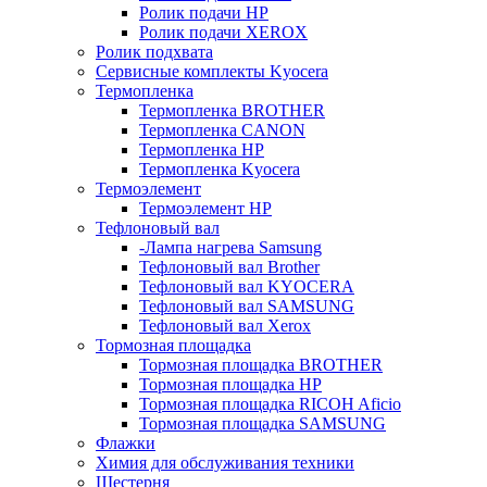
Ролик подачи HP
Ролик подачи XEROX
Ролик подхвата
Сервисные комплекты Kyocera
Термопленка
Термопленка BROTHER
Термопленка CANON
Термопленка HP
Термопленка Kyocera
Термоэлемент
Термоэлемент НР
Тефлоновый вал
-Лампа нагрева Samsung
Тефлоновый вал Brother
Тефлоновый вал KYOCERA
Тефлоновый вал SAMSUNG
Тефлоновый вал Xerox
Тормозная площадка
Тормозная площадка BROTHER
Тормозная площадка HP
Тормозная площадка RICOH Aficio
Тормозная площадка SAMSUNG
Флажки
Химия для обслуживания техники
Шестерня