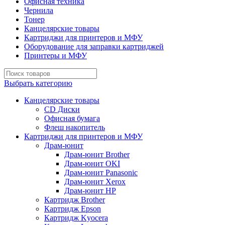
Офисная техника
Чернила
Тонер
Канцелярские товары
Картриджи для принтеров и МФУ
Оборудование для заправки картриджей
Принтеры и МФУ
Выбрать категорию
Канцелярские товары
CD Диски
Офисная бумага
Флеш накопитель
Картриджи для принтеров и МФУ
Драм-юнит
Драм-юнит Brother
Драм-юнит OKI
Драм-юнит Panasonic
Драм-юнит Xerox
Драм-юнит НР
Картридж Brother
Картридж Epson
Картридж Kyocera