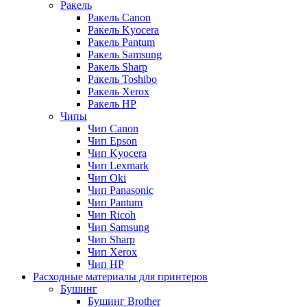
Ракель
Ракель Canon
Ракель Kyocera
Ракель Pantum
Ракель Samsung
Ракель Sharp
Ракель Toshibo
Ракель Xerox
Ракель НР
Чипы
Чип Canon
Чип Epson
Чип Kyocera
Чип Lexmark
Чип Oki
Чип Panasonic
Чип Pantum
Чип Ricoh
Чип Samsung
Чип Sharp
Чип Xerox
Чип НР
Расходные материалы для принтеров
Бушинг
Бушинг Brother