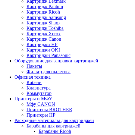
Картридж Lexmark
Картридж Pantum
Картридж Ricoh
Картридж Samsung
Картридж Sharp
Картридж Toshiba
Картридж Xerox
Картридж Сanon
Картриджи HP
Картриджи OKI
Картриджи Panasonic
Оборудование для заправки картриджей
Пакеты
Фильтр для пылесоса
Офисная техника
Кабели
Клавиатура
Коммутатор
Принтеры и МФУ
Мфу CANON
Принтеры BROTHER
Принтеры HP
Расходные материалы для картриджей
Барабаны для картриджей
Барабаны Ricoh