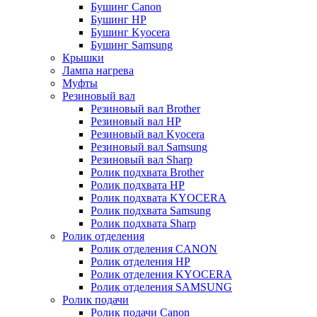
Бушинг Canon
Бушинг HP
Бушинг Kyocera
Бушинг Samsung
Крышки
Лампа нагрева
Муфты
Резиновый вал
Резиновый вал Brother
Резиновый вал HP
Резиновый вал Kyocera
Резиновый вал Samsung
Резиновый вал Sharp
Ролик подхвата Brother
Ролик подхвата HP
Ролик подхвата KYOCERA
Ролик подхвата Samsung
Ролик подхвата Sharp
Ролик отделения
Ролик отделения CANON
Ролик отделения HP
Ролик отделения KYOCERA
Ролик отделения SAMSUNG
Ролик подачи
Ролик подачи Canon