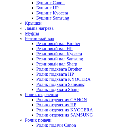
Бушинг Canon
Бушинг HP
Бушинг Kyocera
Бушинг Samsung
Крышки
Лампа нагрева
Муфты
Резиновый вал
Резиновый вал Brother
Резиновый вал HP
Резиновый вал Kyocera
Резиновый вал Samsung
Резиновый вал Sharp
Ролик подхвата Brother
Ролик подхвата HP
Ролик подхвата KYOCERA
Ролик подхвата Samsung
Ролик подхвата Sharp
Ролик отделения
Ролик отделения CANON
Ролик отделения HP
Ролик отделения KYOCERA
Ролик отделения SAMSUNG
Ролик подачи
Ролик подачи Canon