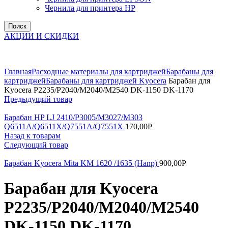
Чернила для принтера HP
Поиск
АКЦИИ И СКИДКИ
Увеличить
Главная
Расходные материалы для картриджей
Барабаны для
картриджей
Барабаны для картриджей Kyocera
Барабан для
Kyocera P2235/P2040/M2040/M2540 DK-1150 DK-1170
Предыдущий товар
Барабан HP LJ 2410/P3005/M3027/M303
Q6511A/Q6511X/Q7551A/Q7551X
170,00
Р
Назад к товарам
Следующий товар
Барабан Kyocera Mita KM 1620 /1635 (Hanp)
900,00
Р
Барабан для Kyocera
P2235/P2040/M2040/M2540
DK-1150 DK-1170