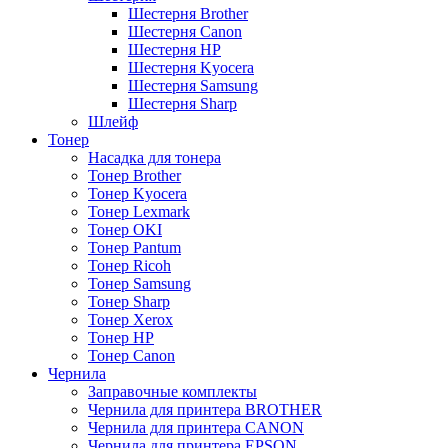
Шестерня Brother
Шестерня Canon
Шестерня HP
Шестерня Kyocera
Шестерня Samsung
Шестерня Sharp
Шлейф
Тонер
Насадка для тонера
Тонер Brother
Тонер Kyocera
Тонер Lexmark
Тонер OKI
Тонер Pantum
Тонер Ricoh
Тонер Samsung
Тонер Sharp
Тонер Xerox
Тонер НР
Тонер Саnon
Чернила
Заправочные комплекты
Чернила для принтера BROTHER
Чернила для принтера CANON
Чернила для принтера EPSON