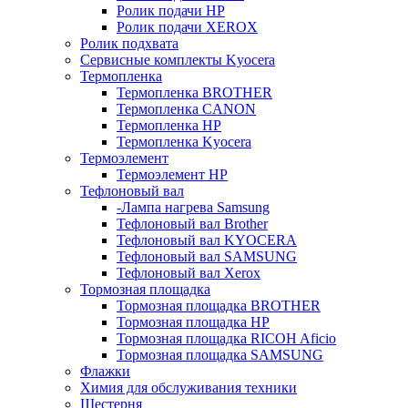
Ролик подачи HP
Ролик подачи XEROX
Ролик подхвата
Сервисные комплекты Kyocera
Термопленка
Термопленка BROTHER
Термопленка CANON
Термопленка HP
Термопленка Kyocera
Термоэлемент
Термоэлемент НР
Тефлоновый вал
-Лампа нагрева Samsung
Тефлоновый вал Brother
Тефлоновый вал KYOCERA
Тефлоновый вал SAMSUNG
Тефлоновый вал Xerox
Тормозная площадка
Тормозная площадка BROTHER
Тормозная площадка HP
Тормозная площадка RICOH Aficio
Тормозная площадка SAMSUNG
Флажки
Химия для обслуживания техники
Шестерня