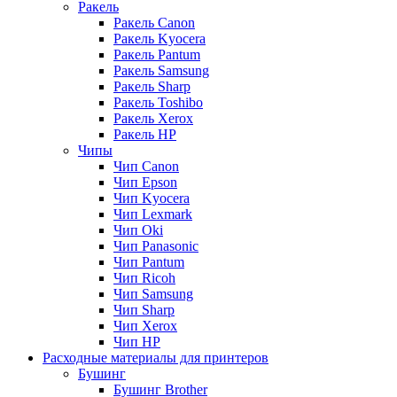
Ракель
Ракель Canon
Ракель Kyocera
Ракель Pantum
Ракель Samsung
Ракель Sharp
Ракель Toshibo
Ракель Xerox
Ракель НР
Чипы
Чип Canon
Чип Epson
Чип Kyocera
Чип Lexmark
Чип Oki
Чип Panasonic
Чип Pantum
Чип Ricoh
Чип Samsung
Чип Sharp
Чип Xerox
Чип НР
Расходные материалы для принтеров
Бушинг
Бушинг Brother