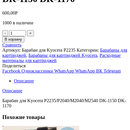
600,00
Р
1000 в наличии
Количество
товара
В корзину
Барабан
Сравнить
для
Артикул:
Барабан для Kyocera P2235
Категории:
Барабаны для
Kyocera
картриджей
,
Барабаны для картриджей Kyocera
,
Расходные
P2235/P2040/M2040/M2540
материалы для картриджей
DK-
Поделиться
1150
Facebook
Одноклассники
WhatsApp
WhatsApp
ВК
Telegram
DK-
1170
Описание
Описание
Барабан для Kyocera P2235/P2040/M2040/M2540 DK-1150 DK-
1170
Похожие товары